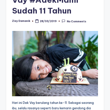
Sudah 11 Tahun
Zizy Damanik
28/03/2019
No Comments
Posted
by
Hari ini Dek Vay berulang tahun ke-11. Sebagai seorang
ibu, selalu rasanya seperti baru kemarin gendong dia