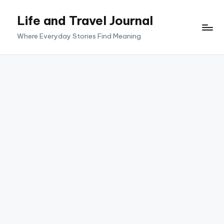
Life and Travel Journal
Skip
to
Where Everyday Stories Find Meaning
content