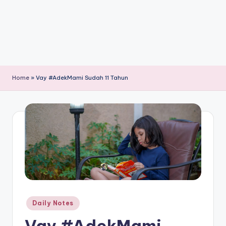
Home
»
Vay #AdekMami Sudah 11 Tahun
Posted
Daily Notes
in
Vay #AdekMami