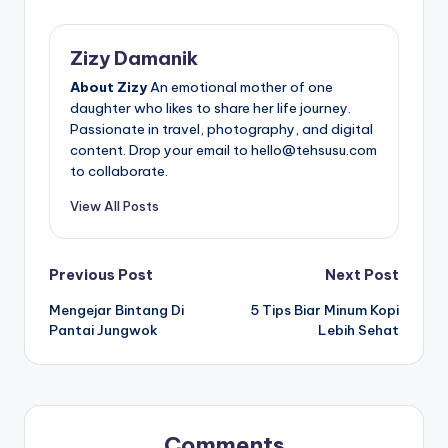
Zizy Damanik
About Zizy
An emotional mother of one
daughter who likes to share her life journey.
Passionate in travel, photography, and digital
content. Drop your email to hello@tehsusu.com
to collaborate.
View All Posts
Post
Previous Post
Next Post
Mengejar Bintang Di
5 Tips Biar Minum Kopi
navigation
Pantai Jungwok
Lebih Sehat
Comments