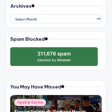
Archives
Archives
Spam Blocked
311,676 spam
blocked by
Akismet
You May Have Missed
Posted
Jejak & Cerita
in
Stasiun Palmerah: Gerbang Menuju