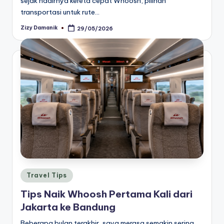
sejak hadirnya kereta cepat Whoosh, pilihan
transportasi untuk rute…
Zizy Damanik
29/05/2026
Posted
by
Posted
Travel Tips
in
Tips Naik Whoosh Pertama Kali dari
Jakarta ke Bandung
Beberapa bulan terakhir, saya merasa semakin sering