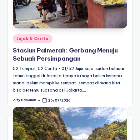
Posted
Jejak & Cerita
in
Stasiun Palmerah: Gerbang Menuju
Sebuah Persimpangan
52 Tempat, 52 Cerita • 01/52 Jujur saja, sudah belasan
tahun tinggal di Jakarta ternyata saya belum kemana-
mana, belum mampir ke tempat-tempat di mana kita
bisa bertemu suasana asli Jakarta.…
Zizy Damanik
26/07/2026
Posted
by