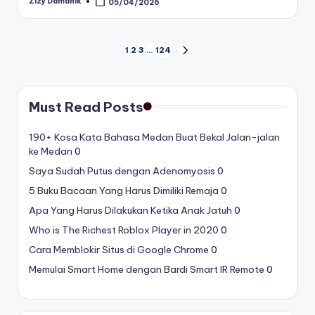
Zizy Damanik
05/04/2026
Posted
by
Posts
1
2
3
…
124
NEXT
PAGE
pagination
Must Read Posts
190+ Kosa Kata Bahasa Medan Buat Bekal Jalan-jalan
ke Medan
0
Saya Sudah Putus dengan Adenomyosis
0
5 Buku Bacaan Yang Harus Dimiliki Remaja
0
Apa Yang Harus Dilakukan Ketika Anak Jatuh
0
Who is The Richest Roblox Player in 2020
0
Cara Memblokir Situs di Google Chrome
0
Memulai Smart Home dengan Bardi Smart IR Remote
0