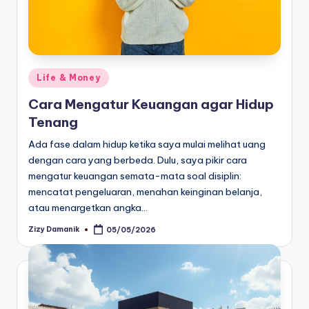
Posted
Life & Money
in
Cara Mengatur Keuangan agar Hidup
Tenang
Ada fase dalam hidup ketika saya mulai melihat uang
dengan cara yang berbeda. Dulu, saya pikir cara
mengatur keuangan semata-mata soal disiplin:
mencatat pengeluaran, menahan keinginan belanja,
atau menargetkan angka…
Zizy Damanik
05/05/2026
Posted
by