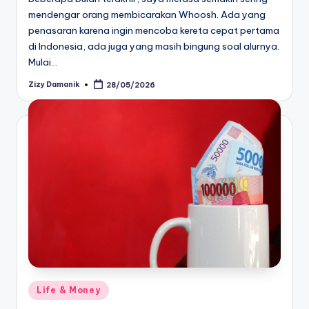
mendengar orang membicarakan Whoosh. Ada yang
penasaran karena ingin mencoba kereta cepat pertama
di Indonesia, ada juga yang masih bingung soal alurnya.
Mulai…
Zizy Damanik
28/05/2026
Posted
by
Posted
Life & Money
in