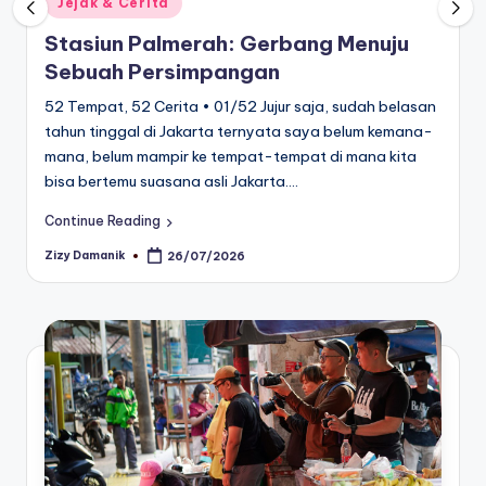
Jejak & Cerita
in
Stasiun Palmerah: Gerbang Menuju
Sebuah Persimpangan
52 Tempat, 52 Cerita • 01/52 Jujur saja, sudah belasan
tahun tinggal di Jakarta ternyata saya belum kemana-
mana, belum mampir ke tempat-tempat di mana kita
bisa bertemu suasana asli Jakarta.…
Continue Reading
Zizy Damanik
26/07/2026
Posted
by