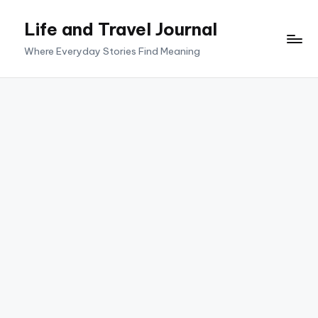
Life and Travel Journal
Skip
to
Where Everyday Stories Find Meaning
content