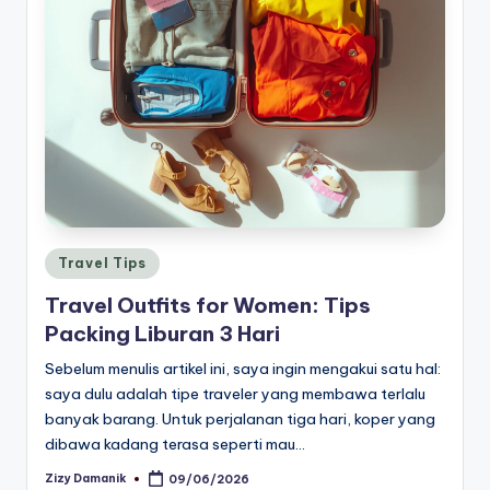
Posted
Travel Tips
in
Travel Outfits for Women: Tips
Packing Liburan 3 Hari
Sebelum menulis artikel ini, saya ingin mengakui satu hal:
saya dulu adalah tipe traveler yang membawa terlalu
banyak barang. Untuk perjalanan tiga hari, koper yang
dibawa kadang terasa seperti mau…
Zizy Damanik
09/06/2026
Posted