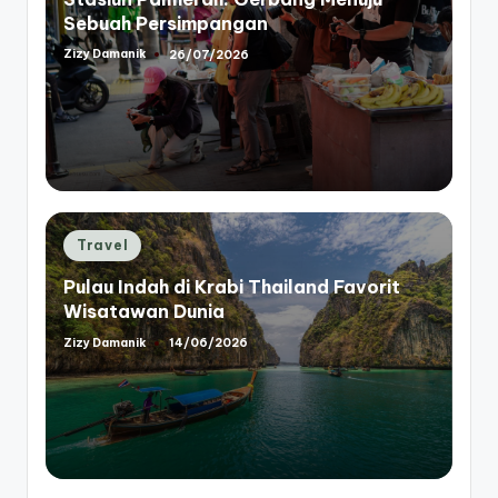
Sebuah Persimpangan
Zizy Damanik
26/07/2026
Posted
by
Posted
Travel
in
Pulau Indah di Krabi Thailand Favorit
Wisatawan Dunia
Zizy Damanik
14/06/2026
Posted
by