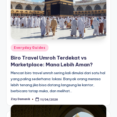
Posted
Everyday Guides
in
Biro Travel Umroh Terdekat vs
Marketplace: Mana Lebih Aman?
Mencari biro travel umroh sering kali dimulai dari satu hal
yang paling sederhana: lokasi. Banyak orang merasa
lebih tenang jika bisa datang langsung ke kantor,
berbicara tatap muka, dan melihat…
Zizy Damanik
11/04/2026
Posted
by