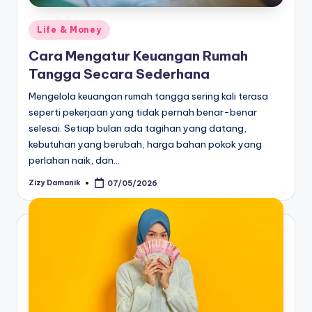
Posted
Life & Money
in
Cara Mengatur Keuangan Rumah
Tangga Secara Sederhana
Mengelola keuangan rumah tangga sering kali terasa
seperti pekerjaan yang tidak pernah benar-benar
selesai. Setiap bulan ada tagihan yang datang,
kebutuhan yang berubah, harga bahan pokok yang
perlahan naik, dan…
Zizy Damanik
07/05/2026
Posted
by