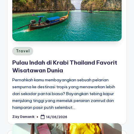
Posted
Travel
in
Pulau Indah di Krabi Thailand Favorit
Wisatawan Dunia
Pernahkah kamu membayangkan sebuah pelarian
sempurna ke destinasi tropis yang menawarkan lebih
dari sekadar pantai biasa? Bayangkan tebing kapur
menjulang tinggi yang memeluk perairan zamrud dan
hamparan pasir putih selembut…
Zizy Damanik
14/06/2026
Posted
by