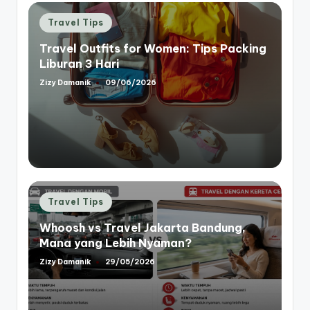
Posted
Travel Tips
in
Travel Outfits for Women: Tips Packing
Liburan 3 Hari
Zizy Damanik
09/06/2026
Posted
by
Posted
Travel Tips
in
Whoosh vs Travel Jakarta Bandung,
Mana yang Lebih Nyaman?
Zizy Damanik
29/05/2026
Posted
by