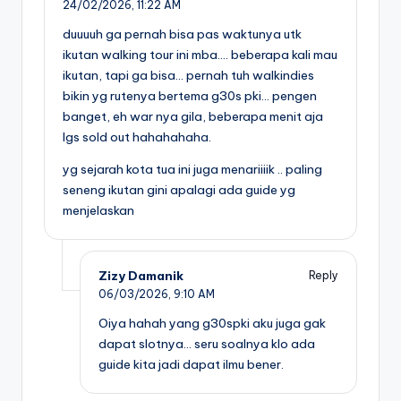
24/02/2026,
11:22 AM
duuuuh ga pernah bisa pas waktunya utk
ikutan walking tour ini mba…. beberapa kali mau
ikutan, tapi ga bisa… pernah tuh walkindies
bikin yg rutenya bertema g30s pki… pengen
banget, eh war nya gila, beberapa menit aja
lgs sold out hahahahaha.
yg sejarah kota tua ini juga menariiiik .. paling
seneng ikutan gini apalagi ada guide yg
menjelaskan
Zizy Damanik
Reply
06/03/2026,
9:10 AM
Oiya hahah yang g30spki aku juga gak
dapat slotnya… seru soalnya klo ada
guide kita jadi dapat ilmu bener.