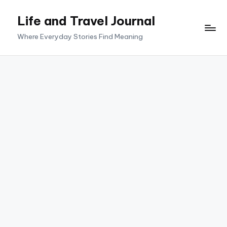
Life and Travel Journal
Skip
to
Where Everyday Stories Find Meaning
content