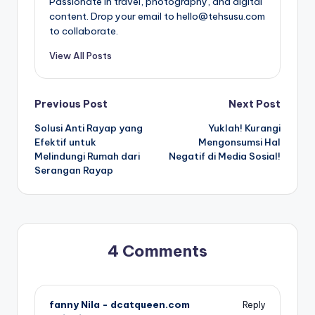
Passionate in travel, photography, and digital
content. Drop your email to hello@tehsusu.com
to collaborate.
View All Posts
Post
Previous Post
Next Post
Solusi Anti Rayap yang
Yuklah! Kurangi
navigation
Efektif untuk
Mengonsumsi Hal
Melindungi Rumah dari
Negatif di Media Sosial!
Serangan Rayap
4 Comments
fanny Nila - dcatqueen.com
Reply