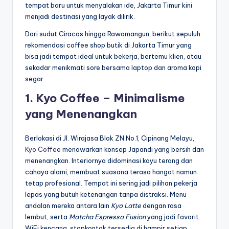
tempat baru untuk menyalakan ide, Jakarta Timur kini
menjadi destinasi yang layak dilirik.
Dari sudut Ciracas hingga Rawamangun, berikut sepuluh
rekomendasi coffee shop butik di Jakarta Timur yang
bisa jadi tempat ideal untuk bekerja, bertemu klien, atau
sekadar menikmati sore bersama laptop dan aroma kopi
segar.
1. Kyo Coffee – Minimalisme
yang Menenangkan
Berlokasi di Jl. Wirajasa Blok ZN No.1, Cipinang Melayu,
Kyo Coffee
menawarkan konsep Japandi yang bersih dan
menenangkan. Interiornya didominasi kayu terang dan
cahaya alami, membuat suasana terasa hangat namun
tetap profesional. Tempat ini sering jadi pilihan pekerja
lepas yang butuh ketenangan tanpa distraksi. Menu
andalan mereka antara lain
Kyo Latte
dengan rasa
lembut, serta
Matcha Espresso Fusion
yang jadi favorit.
WiFi kencang, stopkontak tersedia di hampir setiap