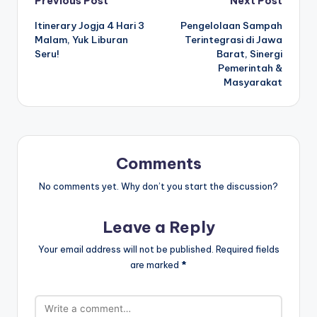
Post
Previous Post
Next Post
Itinerary Jogja 4 Hari 3
Pengelolaan Sampah
navigation
Malam, Yuk Liburan
Terintegrasi di Jawa
Seru!
Barat, Sinergi
Pemerintah &
Masyarakat
Comments
No comments yet. Why don’t you start the discussion?
Leave a Reply
Your email address will not be published.
Required fields
are marked
*