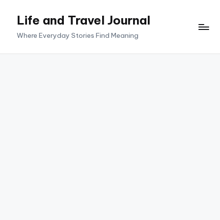
Life and Travel Journal
Skip
to
Where Everyday Stories Find Meaning
content