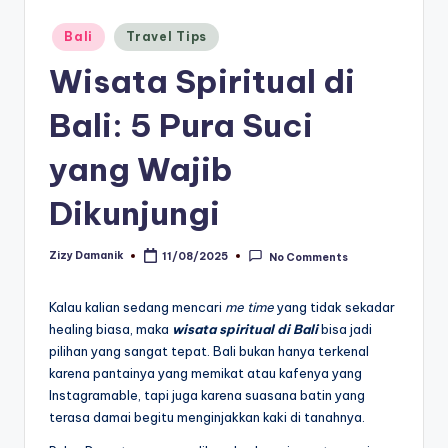
Posted
Bali
Travel Tips
in
Wisata Spiritual di
Bali: 5 Pura Suci
yang Wajib
Dikunjungi
Zizy Damanik
11/08/2025
No Comments
Posted
by
Kalau kalian sedang mencari
me time
yang tidak sekadar
healing biasa, maka
wisata spiritual di Bali
bisa jadi
pilihan yang sangat tepat. Bali bukan hanya terkenal
karena pantainya yang memikat atau kafenya yang
Instagramable, tapi juga karena suasana batin yang
terasa damai begitu menginjakkan kaki di tanahnya.