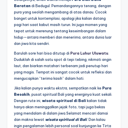
Beratan
di Bedugul. Pemandangannya tenang, dengan
pura yang seolah mengambang di atas danau. Cocok
banget untuk kontemplasi, apalagi jika kalian datang
pagi hari saat kabut masih turun. Ini juga momen yang
tepat untuk merenung tentang keseimbangan dalam
hidup—antara memberi dan menerima, antara dunia luar
dan jiwa kita sendiri.
Barulah sore hari bisa ditutup di
Pura Luhur Uluwatu
.
Duduklah di salah satu spot di tepi tebing, nikmati angin
laut, dan biarkan matahari terbenam jadi penutup hari
yang magis. Tempat ini sangat cocok untuk refleksi dan
mengucapkan “terima kasih” dalam hati.
Jika kalian punya waktu ekstra, sempatkan naik ke
Pura
Besakih
, pusat spiritual Bali yang energinya kuat sekali.
Dengan rute ini,
wisata spiritual di Bali
kalian tidak
hanya akan meninggalkan jejak foto, tapi juga bekas
yang mendalam di dalam jiwa.Selamat mencari damai
dan makna lewat
wisata spiritual di Bali
. Dan kalau
ingin pengalaman lebih personal soal kunjungan ke Tirta