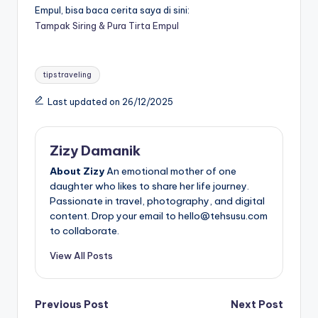
Empul, bisa baca cerita saya di sini:
Tampak Siring & Pura Tirta Empul
Tags:
tips traveling
Last updated on 26/12/2025
Zizy Damanik
About Zizy
An emotional mother of one
daughter who likes to share her life journey.
Passionate in travel, photography, and digital
content. Drop your email to hello@tehsusu.com
to collaborate.
View All Posts
Post
Previous Post
Next Post