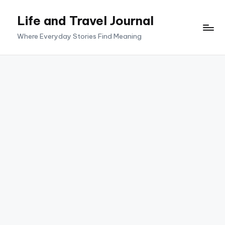
Life and Travel Journal
Skip
to
Where Everyday Stories Find Meaning
content