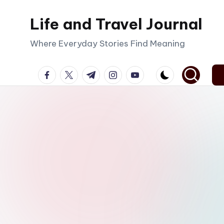
Life and Travel Journal
Skip
to
Where Everyday Stories Find Meaning
content
facebook.com
twitter.com
t.me
instagram.com
youtube.com