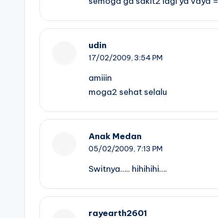
semoga ga sakit2 lagi ya vaya 
udin
17/02/2009,
3:54 PM
amiiin
moga2 sehat selalu
Anak Medan
05/02/2009,
7:13 PM
Switnya….. hihihihi….
rayearth2601