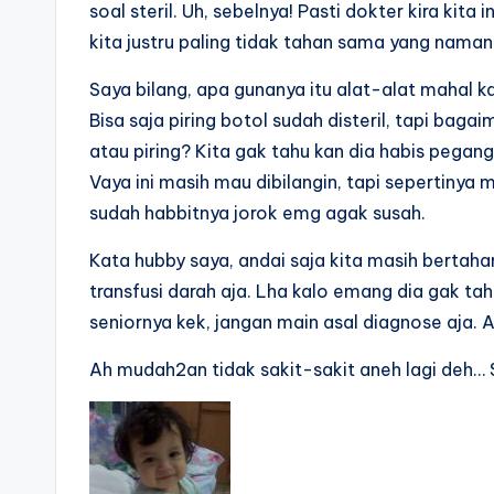
soal steril. Uh, sebelnya! Pasti dokter kira kita
kita justru paling tidak tahan sama yang naman
Saya bilang, apa gunanya itu alat-alat mahal k
Bisa saja piring botol sudah disteril, tapi ba
atau piring? Kita gak tahu kan dia habis pegan
Vaya ini masih mau dibilangin, tapi sepertinya m
sudah habbitnya jorok emg agak susah.
Kata hubby saya, andai saja kita masih bertahan
transfusi darah aja. Lha kalo emang dia gak ta
seniornya kek, jangan main asal diagnose aja. 
Ah mudah2an tidak sakit-sakit aneh lagi deh… 