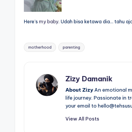
Here’s
my baby
. Udah bisa ketawa dia… tahu aj
motherhood
parenting
Tags:
Zizy Damanik
About Zizy
An emotional mo
life journey. Passionate in 
your email to hello@tehsus
View All Posts