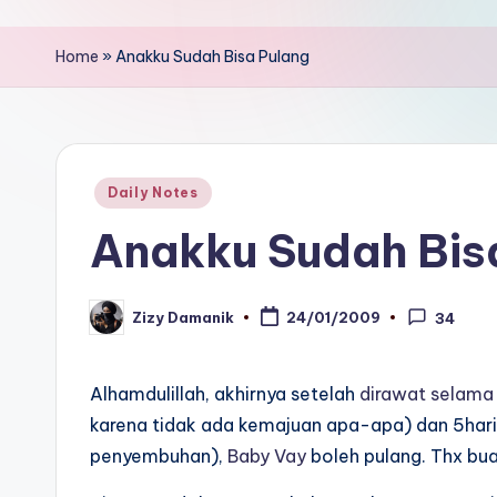
Home
»
Anakku Sudah Bisa Pulang
Posted
Daily Notes
in
Anakku Sudah Bis
Zizy Damanik
24/01/2009
34
Posted
by
Alhamdulillah, akhirnya setelah
dirawat selama
karena tidak ada kemajuan apa-apa) dan 5hari d
penyembuhan),
Baby Vay
boleh pulang. Thx bu