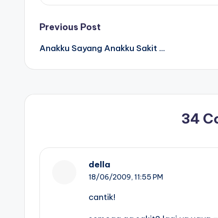
Post
Previous Post
Anakku Sayang Anakku Sakit …
navigation
34 C
della
18/06/2009,
11:55 PM
cantik!