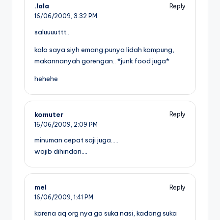
.lala
Reply
16/06/2009,
3:32 PM
saluuuuttt..
kalo saya siyh emang punya lidah kampung,
makannanyah gorengan.. *junk food juga*
hehehe
komuter
Reply
16/06/2009,
2:09 PM
minuman cepat saji juga…..
wajib dihindari….
mel
Reply
16/06/2009,
1:41 PM
karena aq org nya ga suka nasi, kadang suka