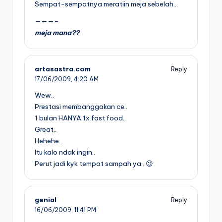
Sempat-sempatnya meratiin meja sebelah…
———–
meja mana??
artasastra.com
Reply
17/06/2009,
4:20 AM
Wew..
Prestasi membanggakan ce..
1 bulan HANYA 1x fast food..
Great..
Hehehe..
Itu kalo ndak ingin..
Perut jadi kyk tempat sampah ya.. 😉
genial
Reply
16/06/2009,
11:41 PM