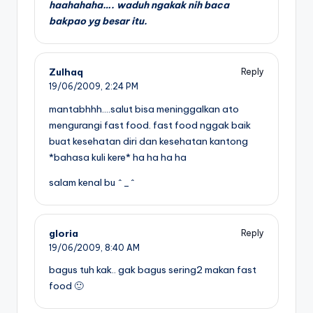
haahahaha…. waduh ngakak nih baca
bakpao yg besar itu.
Zulhaq
Reply
19/06/2009,
2:24 PM
mantabhhh….salut bisa meninggalkan ato
mengurangi fast food. fast food nggak baik
buat kesehatan diri dan kesehatan kantong
*bahasa kuli kere* ha ha ha ha
salam kenal bu ^_^
gloria
Reply
19/06/2009,
8:40 AM
bagus tuh kak.. gak bagus sering2 makan fast
food 🙂