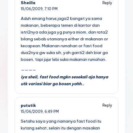
Sheilla
Reply
15/06/2009,
7:10 PM
Aduh emang harus jaga2 banget ya sama
makanan, beberapa temen di kantor dan
istri2nya ada juga yg punya miom, dan rata2
bilang sebab utamanya either dr makanan or
kecapean. Makanan rumahan or fast food
dua2nya gw suka sih, yah ganti2 deh biar ga
bosen, tapi jujur lebi suka makanan rumahan.
————
iya sheil, fast food mgkn sesekali aja hanya
utk variasi biar ga bosen yahh..
pututik
Reply
15/06/2009,
6:49 PM
Setahu saya yang namanya fast food itu
kutang sehat, selain itu dengan masakan