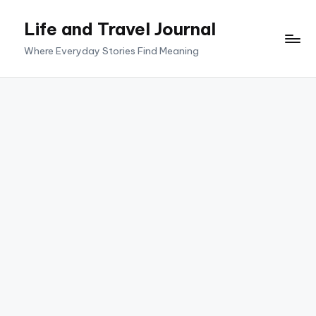
Life and Travel Journal
Skip
to
Where Everyday Stories Find Meaning
content