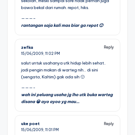
sekolah, meski sampai sore ndak pernah juga
bawa bekal dari rumah. repot, hiks.
———–
rantangan saja kali mas biar ga repot 🙂
zefka
Reply
15/06/2009,
11:02 PM
salut untuk usahanya utk hidup lebih sehat..
jadi pengin makan di warteg nih… di sini
(sengata, Kaltim) gak ada sih 🙁
———-
wah ini peluang usaha jg lho utk buka warteg
disana 😀 ayo ayoo yg mau…
uke poet
Reply
15/06/2009,
11:01 PM