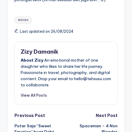
Tags:
stories
Last updated on 26/08/2024
Zizy Damanik
About Zizy
An emotional mother of one
daughter who likes to share her life journey.
Passionate in travel, photography, and digital
content. Drop your email to hello@tehsusu.com
to collaborate.
View All Posts
Post
Previous Post
Next Post
Putar Saja “Sweet
Spaceman – 4 Non
navigation
Emotion” buat Debt
Blondes