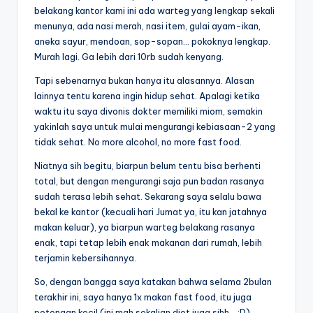
belakang kantor kami ini ada warteg yang lengkap sekali
menunya, ada nasi merah, nasi item, gulai ayam-ikan,
aneka sayur, mendoan, sop-sopan… pokoknya lengkap.
Murah lagi. Ga lebih dari 10rb sudah kenyang.
Tapi sebenarnya bukan hanya itu alasannya. Alasan
lainnya tentu karena ingin hidup sehat. Apalagi ketika
waktu itu saya divonis dokter memiliki miom, semakin
yakinlah saya untuk mulai mengurangi kebiasaan-2 yang
tidak sehat. No more alcohol, no more fast food.
Niatnya sih begitu, biarpun belum tentu bisa berhenti
total, but dengan mengurangi saja pun badan rasanya
sudah terasa lebih sehat. Sekarang saya selalu bawa
bekal ke kantor (kecuali hari Jumat ya, itu kan jatahnya
makan keluar), ya biarpun warteg belakang rasanya
enak, tapi tetap lebih enak makanan dari rumah, lebih
terjamin kebersihannya.
So, dengan bangga saya katakan bahwa selama 2bulan
terakhir ini, saya hanya 1x makan fast food, itu juga
potongan kecil (ini mah sekalian diet juga sihh… :D).