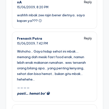
nA
Reply
15/06/2009,
8:20 PM
wahhh mbak zee rajin bener dietnya.. saya
kapan ya??? 🙂
Frenavit Putra
Reply
15/06/2009,
7:42 PM
Wohoho… Gaya hidup sehat ini mbak….
memang dah meski fast food enak, namun
lebih enak makanan rumahan.. wes terserah
orang bilang apa… yang penting kenyang,
sehat dan bisa hemat… bukan gitu mbak…
hehehehe…
————
pasti… hemat bo’ 😀