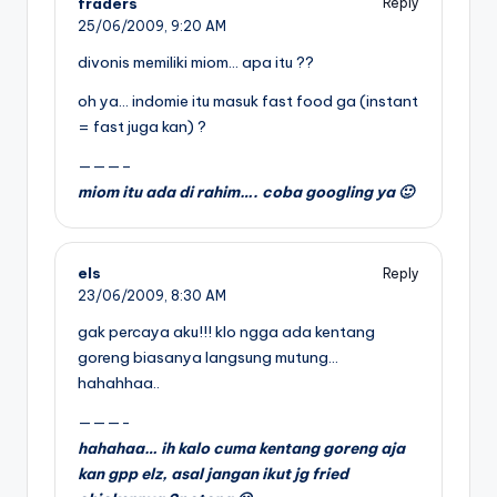
fraders
Reply
25/06/2009,
9:20 AM
divonis memiliki miom… apa itu ??
oh ya… indomie itu masuk fast food ga (instant
= fast juga kan) ?
———–
miom itu ada di rahim…. coba googling ya 🙂
els
Reply
23/06/2009,
8:30 AM
gak percaya aku!!! klo ngga ada kentang
goreng biasanya langsung mutung…
hahahhaa..
———-
hahahaa… ih kalo cuma kentang goreng aja
kan gpp elz, asal jangan ikut jg fried