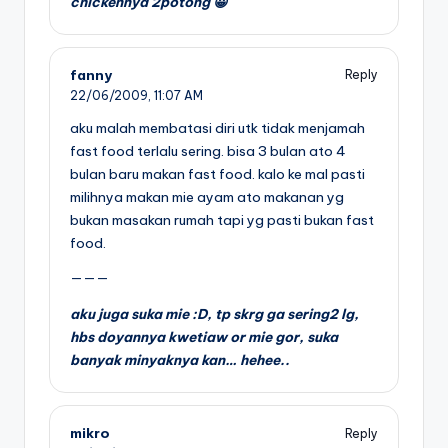
chickennya 2potong 😀
fanny
Reply
22/06/2009,
11:07 AM
aku malah membatasi diri utk tidak menjamah
fast food terlalu sering. bisa 3 bulan ato 4
bulan baru makan fast food. kalo ke mal pasti
milihnya makan mie ayam ato makanan yg
bukan masakan rumah tapi yg pasti bukan fast
food.
———
aku juga suka mie :D, tp skrg ga sering2 lg,
hbs doyannya kwetiaw or mie gor, suka
banyak minyaknya kan… hehee..
mikro
Reply