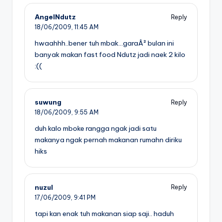
AngelNdutz
Reply
18/06/2009,
11:45 AM
hwaahhh..bener tuh mbak…garaÂ² bulan ini
banyak makan fast food Ndutz jadi naek 2 kilo
:((
suwung
Reply
18/06/2009,
9:55 AM
duh kalo mboke rangga ngak jadi satu
makanya ngak pernah makanan rumahn diriku
hiks
nuzul
Reply
17/06/2009,
9:41 PM
tapi kan enak tuh makanan siap saji.. haduh