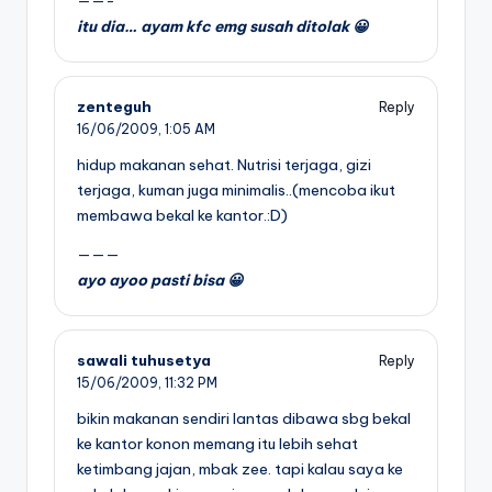
——-
itu dia… ayam kfc emg susah ditolak 😀
zenteguh
Reply
16/06/2009,
1:05 AM
hidup makanan sehat. Nutrisi terjaga, gizi
terjaga, kuman juga minimalis..(mencoba ikut
membawa bekal ke kantor.:D)
———
ayo ayoo pasti bisa 😀
sawali tuhusetya
Reply
15/06/2009,
11:32 PM
bikin makanan sendiri lantas dibawa sbg bekal
ke kantor konon memang itu lebih sehat
ketimbang jajan, mbak zee. tapi kalau saya ke