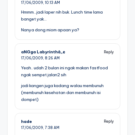
17/06/2009,
10:13 AM
Hmmm…jadi laper nih buk. Lunch time lama
banget yak…
Nanya dong miom apaan ya?
aNGga Labyrinthâ„¢
Reply
17/06/2009,
8:26 AM
Yeah.. udah 2 bulan ini ngak makan fastfood
ngak sempet jalan2 sih
jadi kangen juga kadang walau membunuh
(membunuh kesehatan dan membunuh isi
dompet)
hade
Reply
17/06/2009,
7:38 AM