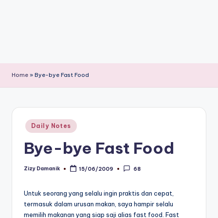
Home
»
Bye-bye Fast Food
Posted
Daily Notes
in
Bye-bye Fast Food
Zizy Damanik
15/06/2009
68
Posted
by
Untuk seorang yang selalu ingin praktis dan cepat,
termasuk dalam urusan makan, saya hampir selalu
memilih makanan yang siap saji alias fast food. Fast