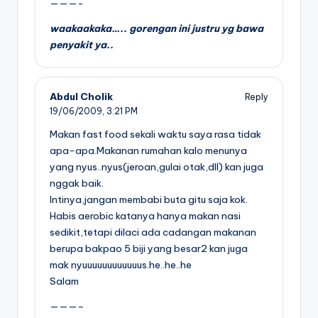
———-
waakaakaka….. gorengan ini justru yg bawa
penyakit ya..
Abdul Cholik
Reply
19/06/2009,
3:21 PM
Makan fast food sekali waktu saya rasa tidak
apa-apa.Makanan rumahan kalo menunya
yang nyus..nyus(jeroan,gulai otak,dll) kan juga
nggak baik.
Intinya,jangan membabi buta gitu saja kok.
Habis aerobic katanya hanya makan nasi
sedikit,tetapi dilaci ada cadangan makanan
berupa bakpao 5 biji yang besar2 kan juga
mak nyuuuuuuuuuuuus.he..he..he
Salam
———–