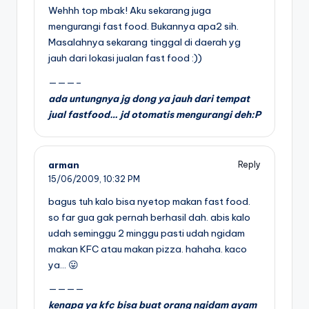
Wehhh top mbak! Aku sekarang juga
mengurangi fast food. Bukannya apa2 sih.
Masalahnya sekarang tinggal di daerah yg
jauh dari lokasi jualan fast food :))
———–
ada untungnya jg dong ya jauh dari tempat
jual fastfood… jd otomatis mengurangi deh:P
arman
Reply
15/06/2009,
10:32 PM
bagus tuh kalo bisa nyetop makan fast food.
so far gua gak pernah berhasil dah. abis kalo
udah seminggu 2 minggu pasti udah ngidam
makan KFC atau makan pizza. hahaha. kaco
ya… 😛
————
kenapa ya kfc bisa buat orang ngidam ayam