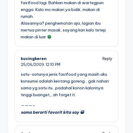
fastfood lagi. Bahkan makan di wartegpun
engga. Kalo mo makan ya balik, makan di
rumah.
Alasannya? penghematan aja, lagian ibu
mertua pinter masak, sayang kan kalo tetep
makan di luar
kucingkeren
Reply
25/06/2009,
12:10 PM
satu-satunya jenis fastfood yang masih aku
konsumsi adalah kentang goreng… gak nahan
sama yg satu itu…padahal konon kalorinya
tinggi buanget,, ah forget it.
———–
sama berarti favorit kita say 😀