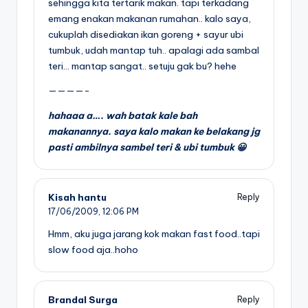
sehingga kita tertarik makan. tapi terkadang
emang enakan makanan rumahan.. kalo saya,
cukuplah disediakan ikan goreng + sayur ubi
tumbuk, udah mantap tuh.. apalagi ada sambal
teri… mantap sangat.. setuju gak bu? hehe
————-
hahaaa a…. wah batak kale bah
makanannya. saya kalo makan ke belakang jg
pasti ambilnya sambel teri & ubi tumbuk 😀
Kisah hantu
Reply
17/06/2009,
12:06 PM
Hmm, aku juga jarang kok makan fast food..tapi
slow food aja..hoho
Brandal Surga
Reply