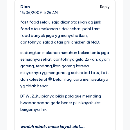
Dian
Reply
16/06/2009,
5:26 AM
fast food selalu saja dikonotasikan dg junk
food atau makanan tidak sehat. pdhl fast
food banyak juga yg menyehatkan,
contohnya salad atau grill chicken di McD.
sedangkan makanan rumahan belum tentu juga
semuanya sehat. contohnya gulai2x-an, ayam
goreng, rendang,ikan goreng karena
minyaknya yg mengandug saturated fats, fatt
dan kolesterol 😀 belom lagi cara memasaknya
yg tidak benar.
BTW, Z..itu picnya bikin pala gue merinding
hwaaaaaaaaa gede bener plus kayak ulet
burgernya. hik
—–
waduh mbak, masa kayak ulet….