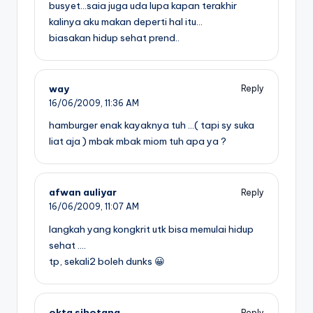
busyet…saia juga uda lupa kapan terakhir
kalinya aku makan deperti hal itu…
biasakan hidup sehat prend..
way
Reply
16/06/2009,
11:36 AM
hamburger enak kayaknya tuh …( tapi sy suka
liat aja ) mbak mbak miom tuh apa ya ?
afwan auliyar
Reply
16/06/2009,
11:07 AM
langkah yang kongkrit utk bisa memulai hidup
sehat ….
tp, sekali2 boleh dunks 😀
okta sihotang
Reply