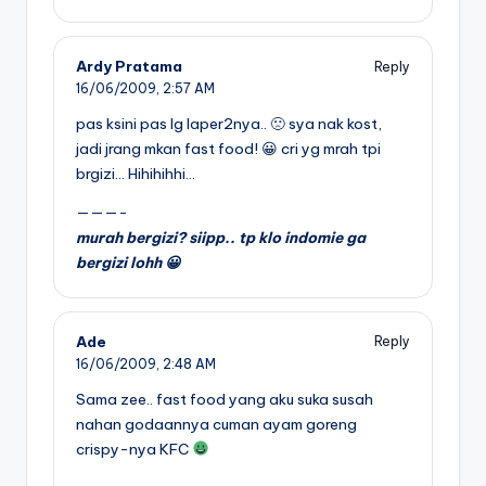
Ardy Pratama
Reply
16/06/2009,
2:57 AM
pas ksini pas lg laper2nya.. 🙁 sya nak kost,
jadi jrang mkan fast food! 😀 cri yg mrah tpi
brgizi… Hihihihhi…
———-
murah bergizi? siipp.. tp klo indomie ga
bergizi lohh 😀
Ade
Reply
16/06/2009,
2:48 AM
Sama zee.. fast food yang aku suka susah
nahan godaannya cuman ayam goreng
crispy-nya KFC