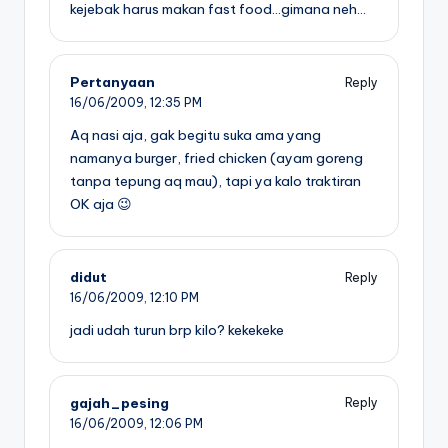
kejebak harus makan fast food…gimana neh…
Pertanyaan
Reply
16/06/2009,
12:35 PM
Aq nasi aja, gak begitu suka ama yang
namanya burger, fried chicken (ayam goreng
tanpa tepung aq mau), tapi ya kalo traktiran
OK aja 😉
didut
Reply
16/06/2009,
12:10 PM
jadi udah turun brp kilo? kekekeke
gajah_pesing
Reply
16/06/2009,
12:06 PM