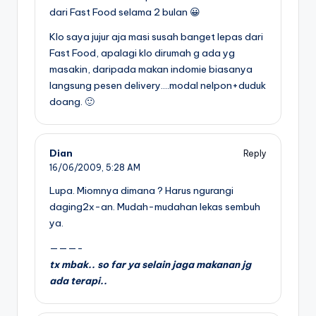
dari Fast Food selama 2 bulan 😀
Klo saya jujur aja masi susah banget lepas dari
Fast Food, apalagi klo dirumah g ada yg
masakin, daripada makan indomie biasanya
langsung pesen delivery….modal nelpon+duduk
doang. 🙂
Dian
Reply
16/06/2009,
5:28 AM
Lupa. Miomnya dimana ? Harus ngurangi
daging2x-an. Mudah-mudahan lekas sembuh
ya.
———-
tx mbak.. so far ya selain jaga makanan jg
ada terapi..