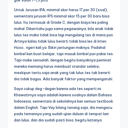
gak salah 1-1,5 juta.
Untuk Jurusan IPA, minimal skor harus 17 per 30 (soal),
sementara jurusan IPS minimal skor 15 per 30 baru bisa
lulus. Itu termasuk di Grade C, dengan biaya les paling
mahal. Diberitahu juga sama pegawainya, bila anak tidak
lulus tes maka tidak bisa lagi mengulang tes di mana pun.
Artinya kalau tidak lulus berarti tidak bisa les di Inten.
Hooo.. ngeri kali ya. Bikin jantungan maknya. Padahal
bimbel kan buat belajar, tapi masuk bimbel pun pakai tes.
Tapi make senselah, dengan begitu banyaknya peminat
mereka memang harus membuat standar seleksi,
meskipun tentu saja anak yang tak lulus tes tak berarti
dia tidak bagus. Ada banyak faktor yang mempengaruhi.
Saya cukup deg-degan karena ada tes seperti ini.
Khawatirnya saya adalah karena soalnya dalam Bahasa
Indonesia, sementara di sekolahnya kan semua textbook
dalam English. Tapi Vay bilang tenang saja, dia mengacu
pada temannya yang sudah ujian duluan di tempat lain
dan lulus, dan dia sudah pasti bisa, begitu katanya.