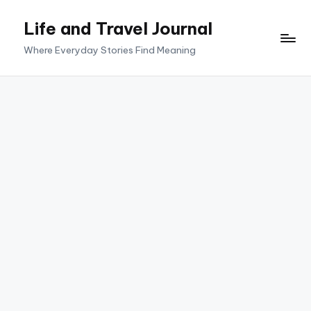
Life and Travel Journal
Skip
to
Where Everyday Stories Find Meaning
content