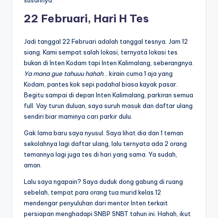
susahnya.
22 Februari, Hari H Tes
Jadi tanggal 22 Februari adalah tanggal tesnya. Jam 12
siang. Kami sempat salah lokasi, ternyata lokasi tes
bukan di Inten Kodam tapi Inten Kalimalang, seberangnya.
Ya mana gue tahuuu hahah
… kirain cuma 1 aja yang
Kodam, pantes kok sepi padahal biasa kayak pasar.
Begitu sampai di depan Inten Kalimalang, parkiran semua
full. Vay turun duluan, saya suruh masuk dan daftar ulang
sendiri biar maminya cari parkir dulu.
Gak lama baru saya nyusul. Saya lihat dia dan 1 teman
sekolahnya lagi daftar ulang, lalu ternyata ada 2 orang
temannya lagi juga tes di hari yang sama. Ya sudah,
aman.
Lalu saya ngapain? Saya duduk dong gabung di ruang
sebelah, tempat para orang tua murid kelas 12
mendengar penyuluhan dari mentor Inten terkait
persiapan menghadapi SNBP SNBT tahun ini. Hahah, ikut