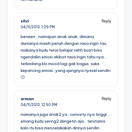
silvi
Reply
04/11/2013,
1:09 PM
beneerr…namapun anak anak, dimana
dunianya masih penuh dengan rasa ingin tau,
makanya kudu terus belajar niihh buat bisa
ngendaliin emosi akibat rasa ingin tahu nya…
terkadang klo mood lagi gak bagus, suka
kepancing emosi…yang ujungnya nyesel sendiri
🙁
arman
Reply
04/11/2013,
12:50 PM
namanya juga anak2 ya.. curiosity nya tinggi…
emang kudu sering2 diingetin aja… terutama
kalo itu bisa mencelakakan dirinya sendiri…