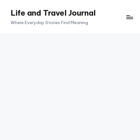
Life and Travel Journal
Skip
to
Where Everyday Stories Find Meaning
content