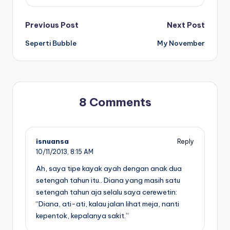
Post
Previous Post
Next Post
Seperti Bubble
My November
navigation
8 Comments
isnuansa
Reply
10/11/2013,
8:15 AM
Ah, saya tipe kayak ayah dengan anak dua
setengah tahun itu.. Diana yang masih satu
setengah tahun aja selalu saya cerewetin:
“Diana, ati-ati, kalau jalan lihat meja, nanti
kepentok, kepalanya sakit.”