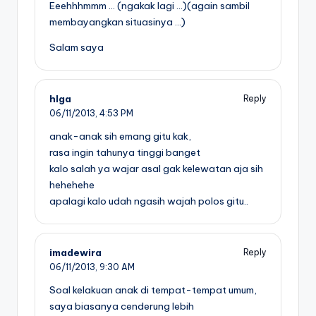
Eeehhhmmm … (ngakak lagi …)(again sambil
membayangkan situasinya …)
Salam saya
hlga
Reply
06/11/2013,
4:53 PM
anak-anak sih emang gitu kak,
rasa ingin tahunya tinggi banget
kalo salah ya wajar asal gak kelewatan aja sih
hehehehe
apalagi kalo udah ngasih wajah polos gitu..
imadewira
Reply
06/11/2013,
9:30 AM
Soal kelakuan anak di tempat-tempat umum,
saya biasanya cenderung lebih