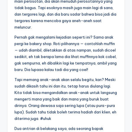
main perosotan, dia akan menuduh perosotannya yang
tidak bagus. Tapi esoknya masih juga main lagi di sana,
dan tergores lagi, dan dia baru sadar bahwa bisa jadi dia
tergores karena mencoba gaya aneh-aneh saat
meluncur.
Pernah gak mengalami kejadian seperti ini? Sama anak
pergi ke bakery shop. Roti pilihannya — contohlah muffin
— udah diambil, diletakkan di atas nampan, sudah dicoel
sedikit, eh tak berapa lama dia lihat muffinnya kok cobel,
gak sempurna, eh dibalikin lagi ke tempatnya, ambil yang
baru. Dia lupaaa kalau tadi dia yang coel!
Tapi memang anak-anak akan selalu begitu, kan? Meski
sudah dikasih tahu ini dan itu, tetap harus diulang lagi.
Kita tidak bisa mengandalkan anak-anak untuk langsung
mengerti mana yang baik dan mana yang buruk buat
dirinya. Orang dewasa saja sering lupa (atau pura-pura
lupa). Sudah tahu tidak boleh terima hadiah dari klien, eh
diterima juga. #uhuk
Dua antrian di belakang saya, ada seorang bapak