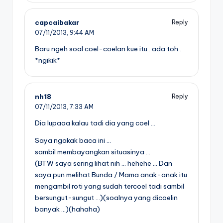
capcaibakar
Reply
07/11/2013,
9:44 AM
Baru ngeh soal coel-coelan kue itu.. ada toh..
*ngikik*
nh18
Reply
07/11/2013,
7:33 AM
Dia lupaaa kalau tadi dia yang coel …
Saya ngakak baca ini …
sambil membayangkan situasinya …
(BTW saya sering lihat nih … hehehe … Dan
saya pun melihat Bunda / Mama anak-anak itu
mengambil roti yang sudah tercoel tadi sambil
bersungut-sungut …)(soalnya yang dicoelin
banyak …)(hahaha)