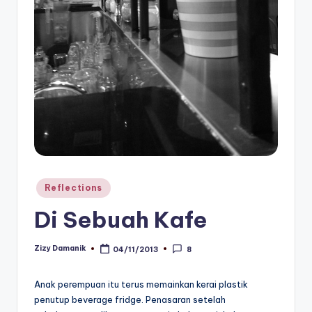
Posted
Reflections
in
Di Sebuah Kafe
Zizy Damanik
04/11/2013
8
Posted
by
Anak perempuan itu terus memainkan kerai plastik
penutup beverage fridge. Penasaran setelah