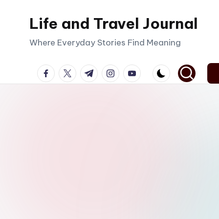
Life and Travel Journal
Skip
to
Where Everyday Stories Find Meaning
content
facebook.com
twitter.com
t.me
instagram.com
youtube.com