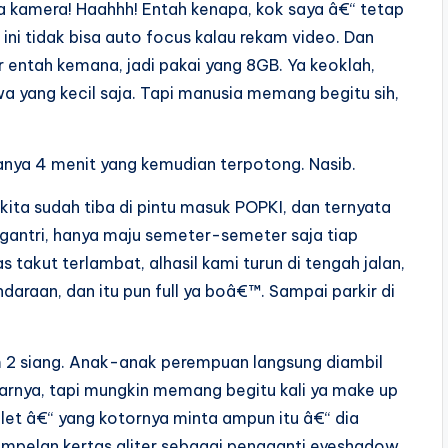
 kamera! Haahhh! Entah kenapa, kok saya â€“ tetap
ni tidak bisa auto focus kalau rekam video. Dan
r entah kemana, jadi pakai yang 8GB. Ya keoklah,
a yang kecil saja. Tapi manusia memang begitu sih,
Hanya 4 menit yang kemudian terpotong. Nasib.
 kita sudah tiba di pintu masuk POPKI, dan ternyata
antri, hanya maju semeter-semeter saja tiap
 takut terlambat, alhasil kami turun di tengah jalan,
daraan, dan itu pun full ya boâ€™. Sampai parkir di
jam 2 siang. Anak-anak perempuan langsung diambil
narnya, tapi mungkin memang begitu kali ya make up
let â€“ yang kotornya minta ampun itu â€“ dia
empelan kertas gliter sebagai pengganti eyeshadow