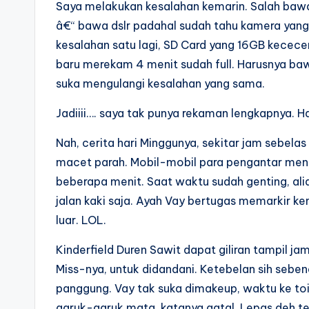
Saya melakukan kesalahan kemarin. Salah bawa
â€“ bawa dslr padahal sudah tahu kamera yang i
kesalahan satu lagi, SD Card yang 16GB kecece
baru merekam 4 menit sudah full. Harusnya baw
suka mengulangi kesalahan yang sama.
Jadiiii…. saya tak punya rekaman lengkapnya. 
Nah, cerita hari Minggunya, sekitar jam sebelas
macet parah. Mobil-mobil para pengantar meng
beberapa menit. Saat waktu sudah genting, alias
jalan kaki saja. Ayah Vay bertugas memarkir ken
luar. LOL.
Kinderfield Duren Sawit dapat giliran tampil 
Miss-nya, untuk didandani. Ketebelan sih sebe
panggung. Vay tak suka dimakeup, waktu ke toi
garuk-garuk mata, katanya gatal. Lepas deh t