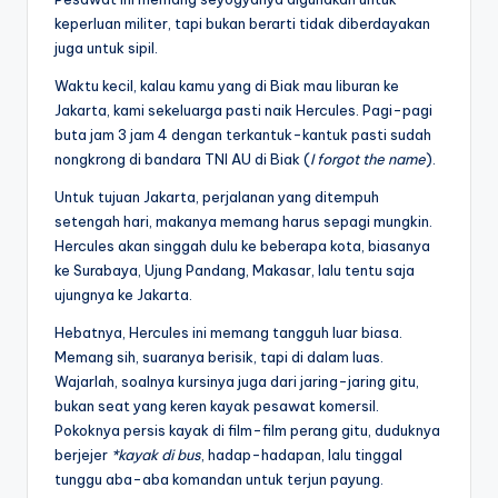
keperluan militer, tapi bukan berarti tidak diberdayakan
juga untuk sipil.
Waktu kecil, kalau kamu yang di Biak mau liburan ke
Jakarta, kami sekeluarga pasti naik Hercules. Pagi-pagi
buta jam 3 jam 4 dengan terkantuk-kantuk pasti sudah
nongkrong di bandara TNI AU di Biak (
I forgot the name
).
Untuk tujuan Jakarta, perjalanan yang ditempuh
setengah hari, makanya memang harus sepagi mungkin.
Hercules akan singgah dulu ke beberapa kota, biasanya
ke Surabaya, Ujung Pandang, Makasar, lalu tentu saja
ujungnya ke Jakarta.
Hebatnya, Hercules ini memang tangguh luar biasa.
Memang sih, suaranya berisik, tapi di dalam luas.
Wajarlah, soalnya kursinya juga dari jaring-jaring gitu,
bukan seat yang keren kayak pesawat komersil.
Pokoknya persis kayak di film-film perang gitu, duduknya
berjejer
*kayak di bus
, hadap-hadapan, lalu tinggal
tunggu aba-aba komandan untuk terjun payung.