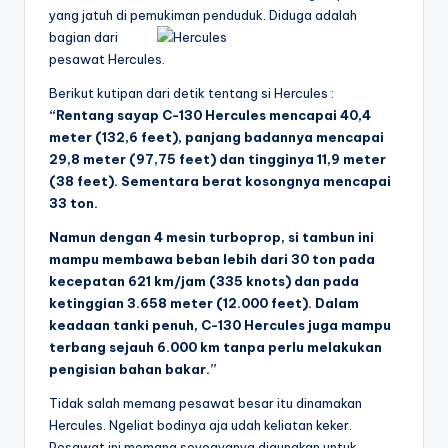
yang jatuh di pemukiman penduduk.
Diduga adalah
bagian dari
pesawat Hercules.
Berikut kutipan dari detik tentang si Hercules :
“Rentang sayap C-130 Hercules mencapai
40,4
meter (132,6 feet), panjang badannya mencapai
29,8 meter (97,75 feet) dan tingginya 11,
9 meter
(38 feet). Sementara berat kosongnya mencapai
33 ton.
Namun dengan 4 mesin turboprop, si tambun ini
mampu membawa beban lebih dari 30 ton pada
kecepatan 621 km/jam (335 knots) dan pada
ketinggian 3.658 meter (12.000 feet). Dalam
keadaan tanki penuh, C-130 Hercules juga mampu
terbang sejauh 6.000 km tanpa perlu melakukan
pengisian bahan bakar.”
Tidak salah memang pesawat besar itu dinamakan
Hercules. Ngeliat bodinya aja udah keliatan keker.
Pesawat ini memang seyogyanya digunakan untuk