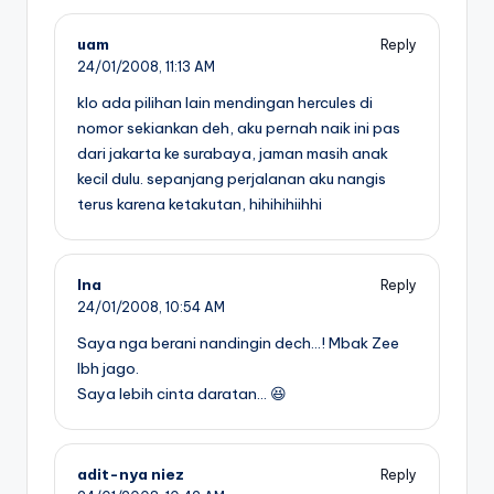
uam
Reply
24/01/2008,
11:13 AM
klo ada pilihan lain mendingan hercules di
nomor sekiankan deh, aku pernah naik ini pas
dari jakarta ke surabaya, jaman masih anak
kecil dulu. sepanjang perjalanan aku nangis
terus karena ketakutan, hihihihiihhi
Ina
Reply
24/01/2008,
10:54 AM
Saya nga berani nandingin dech…! Mbak Zee
lbh jago.
Saya lebih cinta daratan… 😆
adit-nya niez
Reply