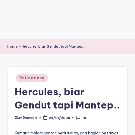
Home
»
Hercules, biar Gendut tapi Mantep..
Posted
Reflections
in
Hercules, biar
Gendut tapi Mantep..
Zizy Damanik
24/01/2008
16
Posted
by
Kemarin malam nonton berita di tv, ada bagian pesawat