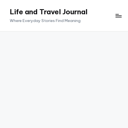
Life and Travel Journal
Skip
to
Where Everyday Stories Find Meaning
content