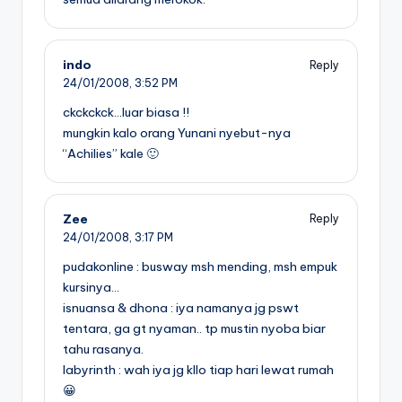
indo
Reply
24/01/2008,
3:52 PM
ckckckck…luar biasa !!
mungkin kalo orang Yunani nyebut-nya
“Achilies” kale 🙂
Zee
Reply
24/01/2008,
3:17 PM
pudakonline : busway msh mending, msh empuk
kursinya…
isnuansa & dhona : iya namanya jg pswt
tentara, ga gt nyaman.. tp mustin nyoba biar
tahu rasanya.
labyrinth : wah iya jg kllo tiap hari lewat rumah
😀