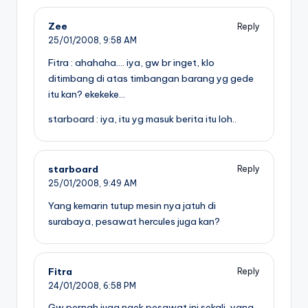
Zee
Reply
25/01/2008,
9:58 AM
Fitra : ahahaha…. iya, gw br inget, klo
ditimbang di atas timbangan barang yg gede
itu kan? ekekeke…
starboard : iya, itu yg masuk berita itu loh..
starboard
Reply
25/01/2008,
9:49 AM
Yang kemarin tutup mesin nya jatuh di
surabaya, pesawat hercules juga kan?
Fitra
Reply
24/01/2008,
6:58 PM
Gw pernah juga naek pesawat ini sekali, yang