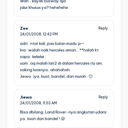
Wah… kayak busway aja
jalur khusus ya? hehehehe
Zee
Reply
24/01/2008,
12:42 PM
adit : ntar kali, pas bulan madu :p~~
Ina : walah naik hercules aman… **halah kt
sapa.. kekeke
uam : aq malah lari2 di dalam hercules itu am,
saking luasnya.. ahahahah
Jiewa : iya, kuat, bandel, dan murah.. 🙂
Jiewa
Reply
24/01/2008,
11:53 AM
Bisa dbilang, Land Rover-nya angkutan udara
ya.. kuat dan bandel ! 😛