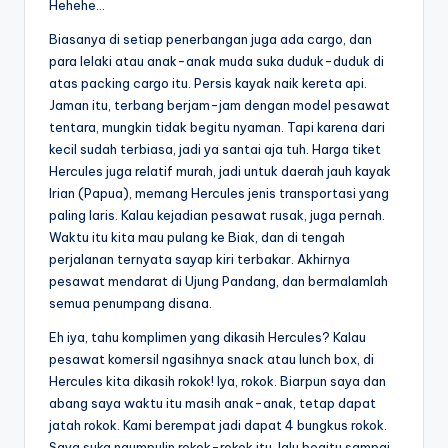
Hehehe…
Biasanya di setiap penerbangan juga ada cargo, dan
para lelaki atau anak-anak muda suka duduk-duduk di
atas packing cargo itu. Persis kayak naik kereta api.
Jaman itu, terbang berjam-jam dengan model pesawat
tentara, mungkin tidak begitu nyaman. Tapi karena dari
kecil sudah terbiasa, jadi ya santai aja tuh. Harga tiket
Hercules juga relatif murah, jadi untuk daerah jauh kayak
Irian (Papua), memang Hercules jenis transportasi yang
paling laris. Kalau kejadian pesawat rusak, juga pernah.
Waktu itu kita mau pulang ke Biak, dan di tengah
perjalanan ternyata sayap kiri terbakar. Akhirnya
pesawat mendarat di Ujung Pandang, dan bermalamlah
semua penumpang disana.
Eh iya, tahu komplimen yang dikasih Hercules? Kalau
pesawat komersil ngasihnya snack atau lunch box, di
Hercules kita dikasih rokok! Iya, rokok. Biarpun saya dan
abang saya waktu itu masih anak-anak, tetap dapat
jatah rokok. Kami berempat jadi dapat 4 bungkus rokok.
Saya suka ngumpulin rokok-rokok itu, lalu begitu sampai