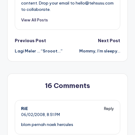
content. Drop your email to hello@tehsusu.com
to collaborate.
View All Posts
Post
Previous Post
Next Post
Lagi Meler … “Srooot…”
Mommy, I’m sleepy…
navigation
16 Comments
RiE
Reply
06/02/2008,
8:51 PM
blom pernah naek hercules