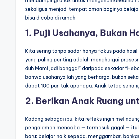
mendampingi anak untuk mengenali kelebihan 
sekaligus menjadi tempat aman baginya belajar
bisa dicoba di rumah.
1. Puji Usahanya, Bukan H
Kita sering tanpa sadar hanya fokus pada hasil a
yang paling penting adalah menghargai prosesny
duh Mami jadi bangga!” daripada sekadar “Heba
bahwa usahanya lah yang berharga, bukan sekada
dapat 100 pun tak apa-apa. Anak tetap senang
2. Berikan Anak Ruang un
Kadang sebagai ibu, kita refleks ingin melindung
pengalaman mencoba — termasuk gagal — itul
baru: belajar naik sepeda, menggambar, bahk