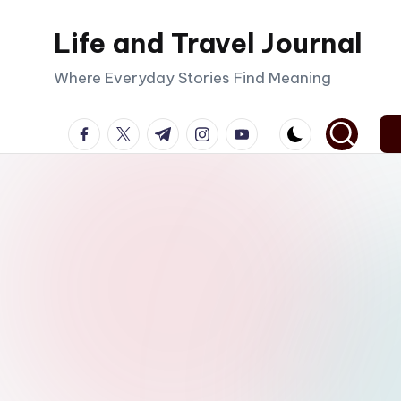
Life and Travel Journal
Skip
to
Where Everyday Stories Find Meaning
content
facebook.com
twitter.com
t.me
instagram.com
youtube.com