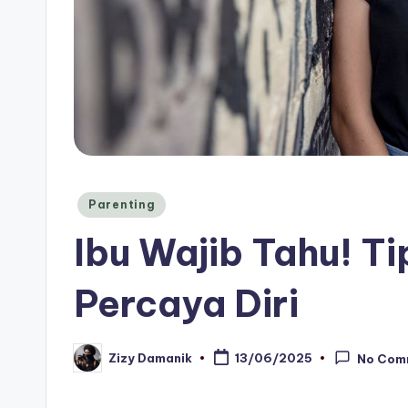
Posted
Parenting
in
Ibu Wajib Tahu! Ti
Percaya Diri
Zizy Damanik
13/06/2025
No Com
Posted
by