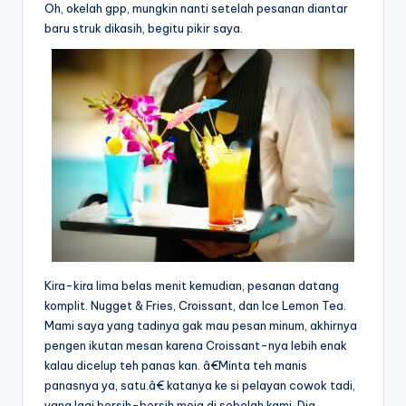
Oh, okelah gpp, mungkin nanti setelah pesanan diantar
baru struk dikasih, begitu pikir saya.
Kira-kira lima belas menit kemudian, pesanan datang
komplit. Nugget & Fries, Croissant, dan Ice Lemon Tea.
Mami saya yang tadinya gak mau pesan minum, akhirnya
pengen ikutan mesan karena Croissant-nya lebih enak
kalau dicelup teh panas kan. â€Minta teh manis
panasnya ya, satu.â€ katanya ke si pelayan cowok tadi,
yang lagi bersih-bersih meja di sebelah kami. Dia