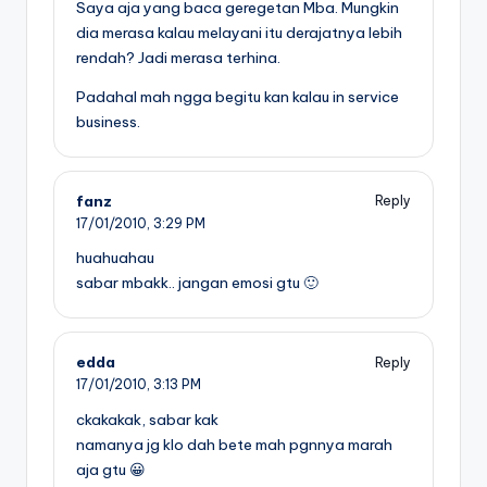
Saya aja yang baca geregetan Mba. Mungkin
dia merasa kalau melayani itu derajatnya lebih
rendah? Jadi merasa terhina.
Padahal mah ngga begitu kan kalau in service
business.
fanz
Reply
17/01/2010,
3:29 PM
huahuahau
sabar mbakk.. jangan emosi gtu 🙂
edda
Reply
17/01/2010,
3:13 PM
ckakakak, sabar kak
namanya jg klo dah bete mah pgnnya marah
aja gtu 😀