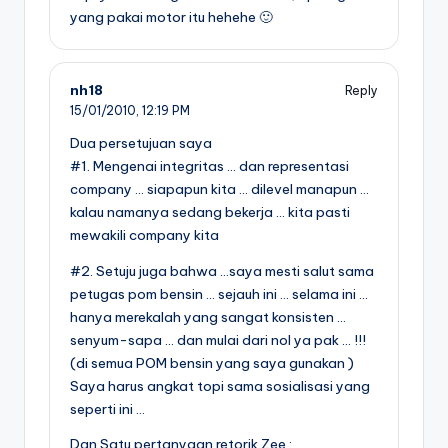
yang pakai motor itu hehehe 🙂
nh18
Reply
15/01/2010,
12:19 PM
Dua persetujuan saya
#1. Mengenai integritas … dan representasi
company … siapapun kita … dilevel manapun …
kalau namanya sedang bekerja … kita pasti
mewakili company kita
#2. Setuju juga bahwa …saya mesti salut sama
petugas pom bensin … sejauh ini … selama ini …
hanya merekalah yang sangat konsisten …
senyum-sapa … dan mulai dari nol ya pak … !!!
(di semua POM bensin yang saya gunakan )
Saya harus angkat topi sama sosialisasi yang
seperti ini …
Dan Satu pertanyaan retorik Zee :