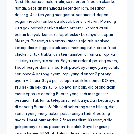
Next. Beberapa malam lalu, saya order fried chicken ke
rumah. Setelah menunggu setengah jam, pesanan
datang. Asisten yang mengambil pesanan di depan
pagar masuk membawa plastik berisi orderan. Memang
kita gak pernah periksa ulang orderan, karena kalau
pesan banyak, kan suka repot buka-bukanya di depan
Masnya. Biasanya sih aman-aman saja tuh, soalnya
setiap dua minggu sekali saya memang rutin order fried
chicken untuk traktir asisten-asisten di rumah. Tapi kali
ini, isinya ternyata salah. Saya kan order 4 potong ayam,
1 beef burger dan 2 fries. Nah paket ayamnya yang salah,
harusnya 4 potong ayam, tapi yang diantar 2 potong
ayam + 2 nasi. Saya pun telepon balik ke nomor DO nya,
140 sekian sekian itu. Si CS nya sih baik, dia bilang akan
menelepon ke cabang Buaran yang tadi mengantar
pesanan. Tak lama, telepon rumah bunyi. Dari kedai ayam
di cabang Buaran. Si Mbak di seberang sana bilang, dia
sendiri yang menyiapkan pesanannya tadi, 4 potong
ayam, 1 beef burger dan 2 fries medium. Kesannya dia
gak percaya kalau pesanan itu salah. Saya langsung
jawab begini, â€Mbak, tolong dicek lagi di sistem, saya