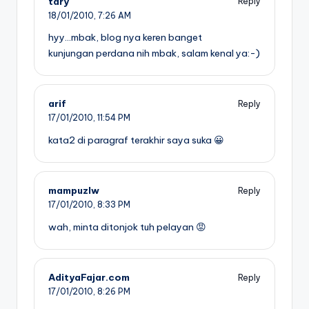
tary
Reply
18/01/2010,
7:26 AM
hyy…mbak, blog nya keren banget
kunjungan perdana nih mbak, salam kenal ya:-)
arif
Reply
17/01/2010,
11:54 PM
kata2 di paragraf terakhir saya suka 😀
mampuzlw
Reply
17/01/2010,
8:33 PM
wah, minta ditonjok tuh pelayan 😡
AdityaFajar.com
Reply
17/01/2010,
8:26 PM