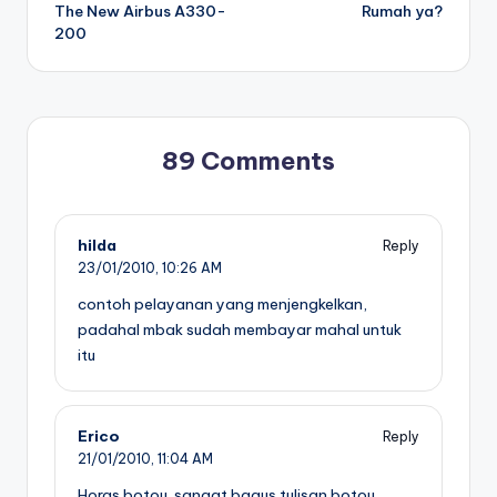
navigation
The New Airbus A330-
Rumah ya?
200
89 Comments
hilda
Reply
23/01/2010,
10:26 AM
contoh pelayanan yang menjengkelkan,
padahal mbak sudah membayar mahal untuk
itu
Erico
Reply
21/01/2010,
11:04 AM
Horas botou. sangat bagus tulisan botou.