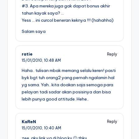
#3. Apa mereka juga gak dapat bonus akhir
tahun kayak saya? …
Yess … ini curcol beneran keknya !!! (hahahha)
Salam saya
ratie
Reply
15/01/2010,
10:48 AM
Haha.. tulisan mbak memang selalu keren! pasti
byk bgt tuh orang2 yang pernah ngalamin hal
yg sama. Yah.. kita doakan saja semoga para
pelayan tadi sadar akan posisinya dan bisa
lebih punya good attitude. Hehe..
KaReN
Reply
15/01/2010,
10:40 AM
zee..aku link ya di blog ku 🙂 thku..