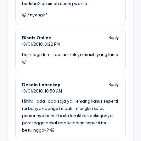
berleha2 di rumah buang waktu…
😀 *nyengir*
Bisnis Online
Reply
19/01/2010,
9:22 PM
balik lagi deh… tapi artikelnya masih yang lama
😉
Desain Lansekap
Reply
19/01/2010,
10:50 AM
Hihihi… ada-ada saja ya… emang kasus seperti
itu banyak banget mbak… mungkin kalau
personnya bener baik dan ikhlas bekerjanya
pasti ngga bakal ada kejadian seperti itu..
betul nggak? 😀