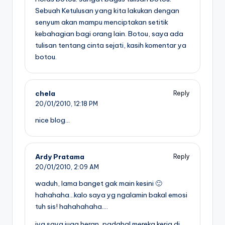
Sebuah Ketulusan yang kita lakukan dengan
senyum akan mampu menciptakan setitik
kebahagian bagi orang lain. Botou, saya ada
tulisan tentang cinta sejati, kasih komentar ya
botou.
chela
Reply
20/01/2010,
12:18 PM
nice blog…
Ardy Pratama
Reply
20/01/2010,
2:09 AM
waduh, lama banget gak main kesini 🙂
hahahaha…kalo saya yg ngalamin bakal emosi
tuh sis! hahahahaha….
iya saya juga heran, padahal mereka kerja di