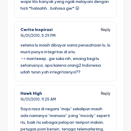
wajar klo banyak yang ngak melayani dengan
hati *halaahh… bahasa gw* 😛
Cerita Inspirasi
Reply
16/01/2010,
5:29 PM
selama lu masih dibayar sama perusahaan lu, lu
musti punya integritas di situ..
–> manteeep.. gw suka nih, emang begitu
seharusnya, apa karena orang2 Indonesia
udah turun yah integritasnya??
Hawk High
Reply
16/01/2010,
11:25 AM
Saya rasa di negara “maju” sekalipun masih
ada namanya “manusia” yang “moody” seperti
itu, baik itu sebagai pelayan tempat makan,
petugas pom bensin, tenaga telemarketing,