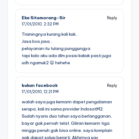
Eka Situmorang-Sir
Reply
17/01/2010,
2:32 PM
Trainingnya kurang kali kak..
Jasa bos jasa…
pelayanan itu tulang punggungya
tapi kalo aku ada dlm posisi kakak pasti juga
udh ngamuk2 😛 hehehe
bukan facebook
Reply
17/01/2010,
12:21 PM
walah saya juga kemarin dapet pengalaman
serupa, kali ini sama provider IndosatM2.
Sudah nyaris dua tahun saya berlangganan,
bayar gak pernah telat. Giliran kemarin tiga
minggu penuh gak bisa online, saya komplain
gak dapat solusi berarti. Akhirnya say