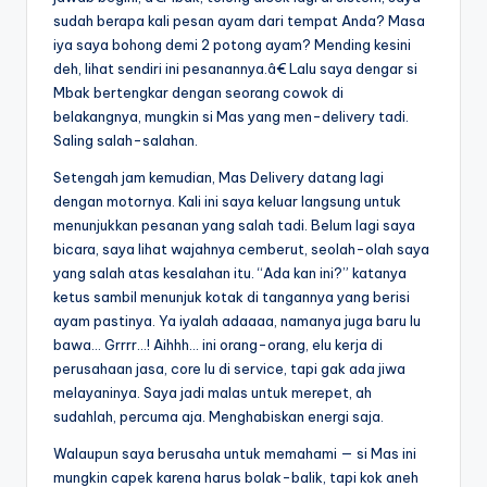
sudah berapa kali pesan ayam dari tempat Anda? Masa
iya saya bohong demi 2 potong ayam? Mending kesini
deh, lihat sendiri ini pesanannya.â€ Lalu saya dengar si
Mbak bertengkar dengan seorang cowok di
belakangnya, mungkin si Mas yang men-delivery tadi.
Saling salah-salahan.
Setengah jam kemudian, Mas Delivery datang lagi
dengan motornya. Kali ini saya keluar langsung untuk
menunjukkan pesanan yang salah tadi. Belum lagi saya
bicara, saya lihat wajahnya cemberut, seolah-olah saya
yang salah atas kesalahan itu. “Ada kan ini?” katanya
ketus sambil menunjuk kotak di tangannya yang berisi
ayam pastinya. Ya iyalah adaaaa, namanya juga baru lu
bawa… Grrrr…! Aihhh… ini orang-orang, elu kerja di
perusahaan jasa, core lu di service, tapi gak ada jiwa
melayaninya. Saya jadi malas untuk merepet, ah
sudahlah, percuma aja. Menghabiskan energi saja.
Walaupun saya berusaha untuk memahami — si Mas ini
mungkin capek karena harus bolak-balik, tapi kok aneh