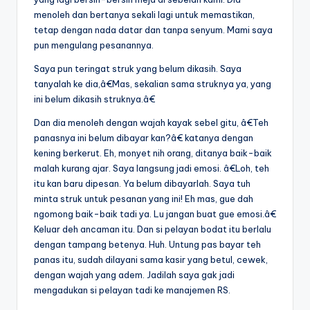
menoleh dan bertanya sekali lagi untuk memastikan,
tetap dengan nada datar dan tanpa senyum. Mami saya
pun mengulang pesanannya.
Saya pun teringat struk yang belum dikasih. Saya
tanyalah ke dia,â€Mas, sekalian sama struknya ya, yang
ini belum dikasih struknya.â€
Dan dia menoleh dengan wajah kayak sebel gitu, â€Teh
panasnya ini belum dibayar kan?â€ katanya dengan
kening berkerut. Eh, monyet nih orang, ditanya baik-baik
malah kurang ajar. Saya langsung jadi emosi. â€Loh, teh
itu kan baru dipesan. Ya belum dibayarlah. Saya tuh
minta struk untuk pesanan yang ini! Eh mas, gue dah
ngomong baik-baik tadi ya. Lu jangan buat gue emosi.â€
Keluar deh ancaman itu. Dan si pelayan bodat itu berlalu
dengan tampang betenya. Huh. Untung pas bayar teh
panas itu, sudah dilayani sama kasir yang betul, cewek,
dengan wajah yang adem. Jadilah saya gak jadi
mengadukan si pelayan tadi ke manajemen RS.