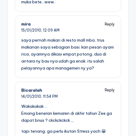
muka bete…wew..
mira
Reply
15/01/2010,
12:09 AM
saya pernah makan di resto mall mba, trus
makanan saya sebagian basi. kan pesan ayam
rica, ayamnya dikasi empat potong, dua di
antara ny bau nya udah ga enak. itu salah
pelayannya apa managemen ny ya?
Bicaralah
Reply
14/01/2010,
11:54 PM
Wakakakak …
Emang beneran kemaren di akhir tahun Zee ga
dapat bnus ? ckckckckck ,,
tapi tenang, ga perlu ikutan Stress yach 😀