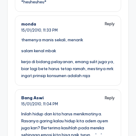
*heuheuheu*
monda
Reply
15/01/2010,
11:33 PM
themenya manis sekali, menarik
salam kenal mbak
kerja di bidang pelayanan, emang sulit juga ya,
biar lagi bete harus tetap ramah, mestinya mrk
ingat prinsip konsumen adalah raja
Bang Aswi
Reply
15/01/2010,
11:04 PM
Inilah hidup dan kita harus menikmatinya.
Rasanya garing kalau hidup kita adem ayem
juga kan? Berterima kasihlah pada mereka
sehingga emosi kita bisa naik turun … ^_^