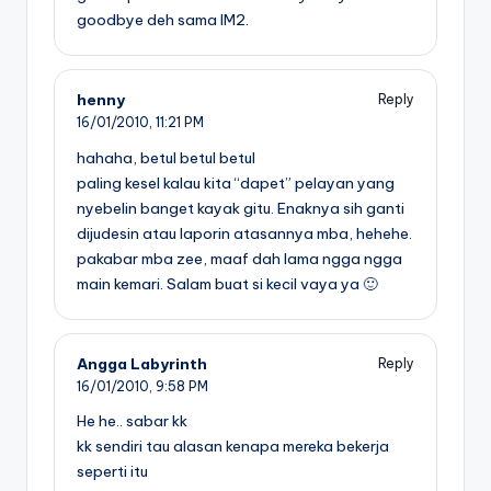
goodbye deh sama IM2.
henny
Reply
16/01/2010,
11:21 PM
hahaha, betul betul betul
paling kesel kalau kita “dapet” pelayan yang
nyebelin banget kayak gitu. Enaknya sih ganti
dijudesin atau laporin atasannya mba, hehehe.
pakabar mba zee, maaf dah lama ngga ngga
main kemari. Salam buat si kecil vaya ya 🙂
Angga Labyrinth
Reply
16/01/2010,
9:58 PM
He he.. sabar kk
kk sendiri tau alasan kenapa mereka bekerja
seperti itu