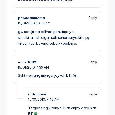
papadanmama
Reply
15/01/2010,
10:35 AM
gw setuju ma kalimat penutupnya
slma kita msh digaji sdh seharusnya kita py
integritas, bekerja sebaik-baiknya.
indra1082
Reply
15/01/2010,
7:39 AM
Sulit memang mengenjoykan BT.. 😀
indra java
Reply
15/01/2010,
7:40 AM
Tergantung kitanya, Niat enjoy atau niat
BT