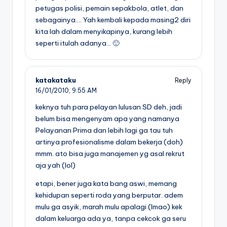
petugas polisi, pemain sepakbola, atlet, dan
sebagainya…. Yah kembali kepada masing2 diri
kita lah dalam menyikapinya, kurang lebih
seperti itulah adanya… 🙂
katakataku
Reply
16/01/2010,
9:55 AM
keknya tuh para pelayan lulusan SD deh, jadi
belum bisa mengenyam apa yang namanya
Pelayanan Prima dan lebih lagi ga tau tuh
artinya profesionalisme dalam bekerja (doh)
mmm. ato bisa juga manajemen yg asal rekrut
aja yah (lol)
etapi, bener juga kata bang aswi, memang
kehidupan seperti roda yang berputar. adem
mulu ga asyik, marah mulu apalagi (lmao) kek
dalam keluarga ada ya, tanpa cekcok ga seru