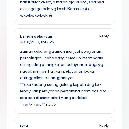
nanti nular ke saya malah ajdi repot, soalnya
aku juga ga ada yg kasih Bonus ke Aku…
wkwkwkwkwk 😀
brilian sekartaji
Reply
14/01/2010,
11:42 PM
zaman sekarang zaman menjual pelayanan.
persaingan usaha yang semakin ketat harus
diiringi dng peningkatan pelayanan. bagi yg
nggak memperhatikan pelayanan bakal
ditinggalkan pelanggannya.
**aku kadang sering geleng kepala dng ke-
lebay-an pelayanan pertamina pasti pas atau
sapaan di minimarket yang berlabel
“mart/maret” itu 🙂
iyra
Reply