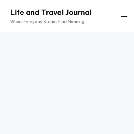
Life and Travel Journal
Skip
to
Where Everyday Stories Find Meaning
content