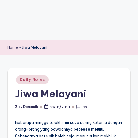
Home
»
Jiwa Melayani
Posted
Daily Notes
in
Jiwa Melayani
Zizy Damanik
13/01/2010
89
Posted
by
Beberapa minggu terakhir ini saya sering ketemu dengan
orang-orang yang bawaannya beteeee melulu.
Sebenarnya bete sih boleh saja, manusia kan makhluk