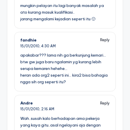
mungkin pelayan itu lagi banyak masalah ya
ato kurang masuk kualifikasi..
jarang mengalami kejadian seperti itu 🙁
fandhie
Reply
15/01/2010,
4:30 AM
apakabar??? lama nih ga berkunjung kemari…
btw gw juga baru ngalamin yg kurang lebih
serupa kemaren hehehe…
heran ada org2 seperti ini… kira2 bisa bahagia
ngga sih org seperti itu?
Andre
Reply
15/01/2010,
2:16 AM
Wah..susah kalo berhadapan ama pekerja
yang kaya gitu..asal ngelayani aja dengan