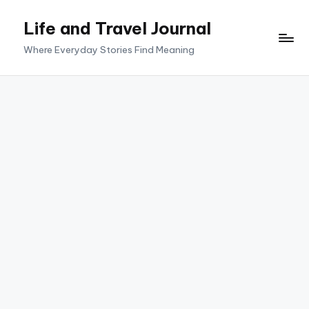
Life and Travel Journal
Skip
to
Where Everyday Stories Find Meaning
content