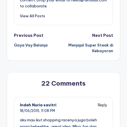
to collaborate.
View All Posts
Post
Previous Post
Next Post
Gaya Vay Belanja
Menjajal Super Steak di
navigation
Kebayoran
22 Comments
Indah Nuria savitri
Reply
18/06/2015,
11:08 PM
aku mau ikut shopping racenya juga boleh
ngga heheehhe…great idea, Mba..fun dan