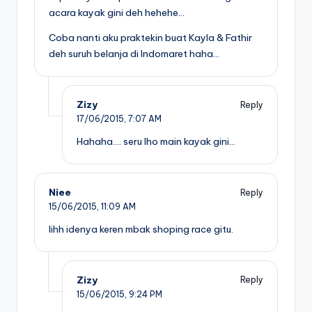
acara kayak gini deh hehehe…
Coba nanti aku praktekin buat Kayla & Fathir
deh suruh belanja di Indomaret haha…
Zizy
Reply
17/06/2015,
7:07 AM
Hahaha…. seru lho main kayak gini…
Niee
Reply
15/06/2015,
11:09 AM
Iihh idenya keren mbak shoping race gitu.
Zizy
Reply
15/06/2015,
9:24 PM