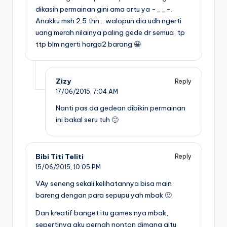
dikasih permainan gini ama ortu ya -__-.
Anakku msh 2.5 thn… walopun dia udh ngerti
uang merah nilainya paling gede dr semua, tp
ttp blm ngerti harga2 barang 😀
Zizy
Reply
17/06/2015,
7:04 AM
Nanti pas da gedean dibikin permainan
ini bakal seru tuh 🙂
Bibi Titi Teliti
Reply
15/06/2015,
10:05 PM
VAy seneng sekali kelihatannya bisa main
bareng dengan para sepupu yah mbak 🙂
Dan kreatif banget itu games nya mbak,
sepertinya aku pernah nonton dimana gitu