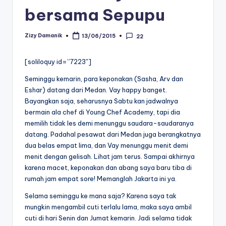
bersama Sepupu
Zizy Damanik
13/06/2015
22
Posted
by
[soliloquy id=”7223″]
Seminggu kemarin, para keponakan (Sasha, Arv dan
Eshar) datang dari Medan. Vay happy banget.
Bayangkan saja, seharusnya Sabtu kan jadwalnya
bermain ala chef di Young Chef Academy, tapi dia
memilih tidak les demi menunggu saudara-saudaranya
datang. Padahal pesawat dari Medan juga berangkatnya
dua belas empat lima, dan Vay menunggu menit demi
menit dengan gelisah. Lihat jam terus. Sampai akhirnya
karena macet, keponakan dan abang saya baru tiba di
rumah jam empat sore! Memanglah Jakarta ini ya.
Selama seminggu ke mana saja? Karena saya tak
mungkin mengambil cuti terlalu lama, maka saya ambil
cuti di hari Senin dan Jumat kemarin. Jadi selama tidak