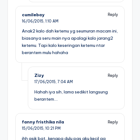
cumilebay
Reply
16/06/2015,
1:10 AM
Anak2 kalo dah ketemu yg seumuran macam ini,
biasanya seru main nya apalagi kalo jarang2
ketemu. Tapi kalo keseringan ketemu ntar
berantem mulu hahaha
Zizy
Reply
17/06/2015,
7:04 AM
Hahah iya sih, lama sedikit langsung
berantem….
fanny fristhika nila
Reply
15/06/2015,
10:21 PM
ihh asik bgt…kenapa dulu pas aku kecil ga