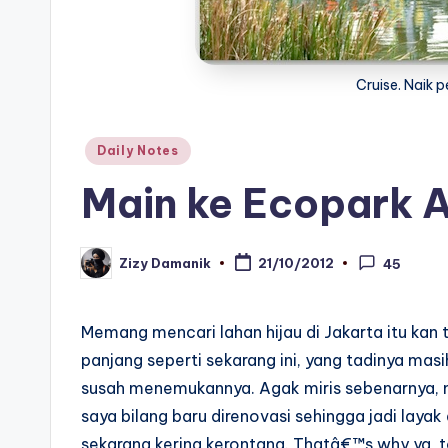
Cruise. Naik 
Posted
Daily Notes
in
Main ke Ecopark 
Zizy Damanik
21/10/2012
45
Posted
by
Memang mencari lahan hijau di Jakarta itu ka
panjang seperti sekarang ini, yang tadinya masih
susah menemukannya. Agak miris sebenarnya, m
saya bilang baru direnovasi sehingga jadi layak
sekarang kering kerontang. Thatâ€™s why ya, t