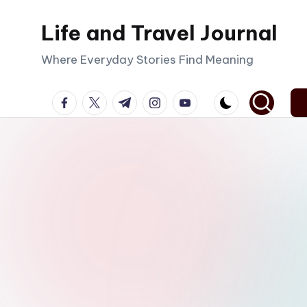
Life and Travel Journal
Skip
to
Where Everyday Stories Find Meaning
content
facebook.com
twitter.com
t.me
instagram.com
youtube.com