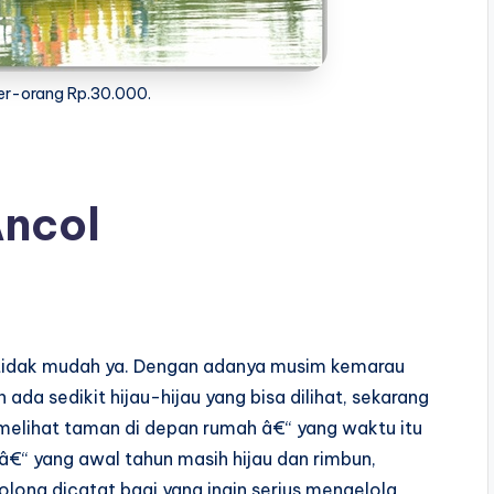
per-orang Rp.30.000.
Ancol
n tidak mudah ya. Dengan adanya musim kemarau
 ada sedikit hijau-hijau yang bisa dilihat, sekarang
elihat taman di depan rumah â€“ yang waktu itu
 â€“ yang awal tahun masih hijau dan rimbun,
olong dicatat bagi yang ingin serius mengelola