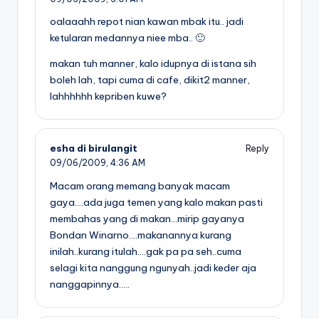
oalaaahh repot nian kawan mbak itu.. jadi
ketularan medannya niee mba.. 🙂
makan tuh manner, kalo idupnya di istana sih
boleh lah, tapi cuma di cafe, dikit2 manner,
lahhhhhh kepriben kuwe?
esha di birulangit
Reply
09/06/2009,
4:36 AM
Macam orang memang banyak macam
gaya….ada juga temen yang kalo makan pasti
membahas yang di makan…mirip gayanya
Bondan Winarno….makanannya kurang
inilah..kurang itulah….gak pa pa seh..cuma
selagi kita nanggung ngunyah..jadi keder aja
nanggapinnya…..