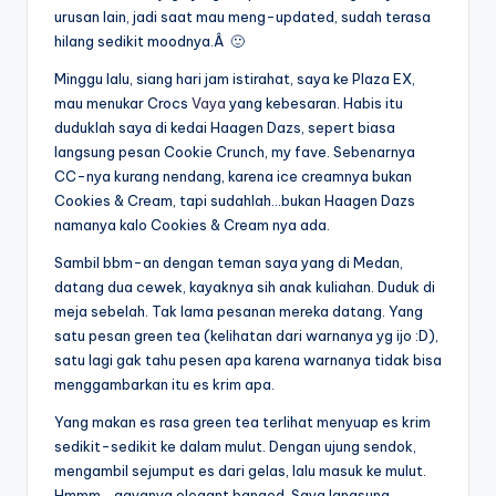
urusan lain, jadi saat mau meng-updated, sudah terasa
hilang sedikit moodnya.Â 🙂
Minggu lalu, siang hari jam istirahat, saya ke Plaza EX,
mau menukar Crocs
Vaya
yang kebesaran. Habis itu
duduklah saya di kedai Haagen Dazs, sepert biasa
langsung pesan Cookie Crunch, my fave. Sebenarnya
CC-nya kurang nendang, karena ice creamnya bukan
Cookies & Cream, tapi sudahlah…bukan Haagen Dazs
namanya kalo Cookies & Cream nya ada.
Sambil bbm-an dengan teman saya yang di Medan,
datang dua cewek, kayaknya sih anak kuliahan. Duduk di
meja sebelah. Tak lama pesanan mereka datang. Yang
satu pesan green tea (kelihatan dari warnanya yg ijo :D),
satu lagi gak tahu pesen apa karena warnanya tidak bisa
menggambarkan itu es krim apa.
Yang makan es rasa green tea terlihat menyuap es krim
sedikit-sedikit ke dalam mulut. Dengan ujung sendok,
mengambil sejumput es dari gelas, lalu masuk ke mulut.
Hmmm… gayanya elegant banged. Saya langsung