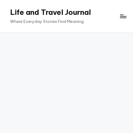
Life and Travel Journal
Skip
to
Where Everyday Stories Find Meaning
content