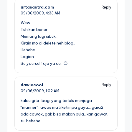
artasastra.com
Reply
09/06/2009,
4:33 AM
Wew..
Tuh kan bener..
Memang lagi sibuk..
Kirain mo di delete neh blog..
Hehehe..
Lagian..
Be yourself aja ya ce.. 😉
dawiecool
Reply
09/06/2009,
1:02 AM
kalau gitu.. bagi yang terlalu menjaga
“manner”, awas mati ketimpa gaya… gara2
ada cowok, gak bisa makan pula.. kan gawat
tu. hehehe