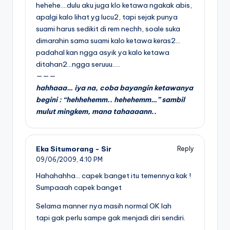
hehehe….dulu aku juga klo ketawa ngakak abis,
apalgi kalo lihat yg lucu2, tapi sejak punya
suami harus sedikit di rem nechh, soale suka
dimarahin sama suami kalo ketawa keras2…
padahal kan ngga asyik ya kalo ketawa
ditahan2…ngga seruuu…..
———
hahhaaa… iya na, coba bayangin ketawanya
begini : “hehhehemm.. hehehemm…” sambil
mulut mingkem, mana tahaaaann..
Eka Situmorang - Sir
Reply
09/06/2009,
4:10 PM
Hahahahha… capek banget itu temennya kak !
Sumpaaah capek banget
Selama manner nya masih normal OK lah
tapi gak perlu sampe gak menjadi diri sendiri.