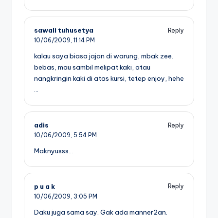
sawali tuhusetya
Reply
10/06/2009,
11:14 PM
kalau saya biasa jajan di warung, mbak zee.
bebas, mau sambil melipat kaki, atau
nangkringin kaki di atas kursi, tetep enjoy, hehe
…
adis
Reply
10/06/2009,
5:54 PM
Maknyusss…
p u a k
Reply
10/06/2009,
3:05 PM
Daku juga sama say. Gak ada manner2an.