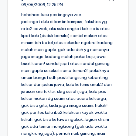
09/06/2009,
12:25 PM
hahahaa..lucu postingnya zee.
jadi ingat dulu di kantin kampus, fakultas yg
rata2 cowok, aku suka angkat kaki satu atau
lipat kaki (duduk bersila) sambil makan atau
minum teh botol,atau sekedar ngobrol.kadang
malah main gaple. gak ada deh yg namanya
jaga image. kadang malah pakai baju jawa
buat luaran! sandal jepit atau sandal gunung.
main gaple sesekali sama teman2. pokoknya
ancur banget.sdh pasti langsung kebanting
keluar dari pulau jawa, kalo ketemu anak2 dari
jurusan arsitektur. skrg susah juga, kalo pas
keluar makan dg suami atau acara keluarga,
gak bisa gitu, kudu jaga image suami. halah!
gak pantes kalo ibu2 kelakuan kayak waktu
kuliah. gak bisa ketawa ngakak..lagian di sini
gak ada teman nongkrong (gak ada waktu
nongkrong juga). pernah naik gunung, mau