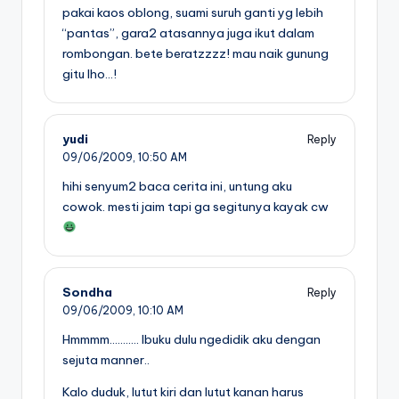
pakai kaos oblong, suami suruh ganti yg lebih
“pantas”, gara2 atasannya juga ikut dalam
rombongan. bete beratzzzz! mau naik gunung
gitu lho…!
yudi
Reply
09/06/2009,
10:50 AM
hihi senyum2 baca cerita ini, untung aku
cowok. mesti jaim tapi ga segitunya kayak cw
Sondha
Reply
09/06/2009,
10:10 AM
Hmmmm……….. Ibuku dulu ngedidik aku dengan
sejuta manner..
Kalo duduk, lutut kiri dan lutut kanan harus