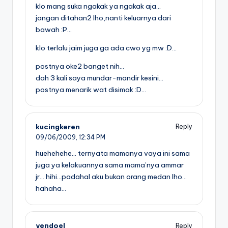
klo mang suka ngakak ya ngakak aja…
jangan ditahan2 lho,nanti keluarnya dari
bawah :P…
klo terlalu jaim juga ga ada cwo yg mw :D…
postnya oke2 banget nih…
dah 3 kali saya mundar-mandir kesini…
postnya menarik wat disimak :D…
kucingkeren
Reply
09/06/2009,
12:34 PM
huehehehe… ternyata mamanya vaya ini sama
juga ya kelakuannya sama mama’nya ammar
jr… hihi…padahal aku bukan orang medan lho…
hahaha…
yendoel
Reply