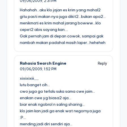
09/06/2009,
2:31 PM
Hahahah…aku klo jajan es krim yang mahal2
gitu pasti makan nya juga dikit2…bukan apa2…
menikmati es krim mahal jarang bowww…klo
cepet2 abis sayang kan….
Gak pernah jam di depan cowok, sampai gak
nambah makan padahal masih laper…heheheh
Rahasia Search Engine
Reply
09/06/2009,
1:52 PM
xixixixiii,,,,
lutu banget cih…
cwo juga ga terlalu suka sama cwe jaim…
enakan cwe yg biasa2 aja…
biar enak ngobrol n saling sharing…
klo jaim kan jadi ga enak wat negornya juga
:P…
mending jadi diri sendiri aja…