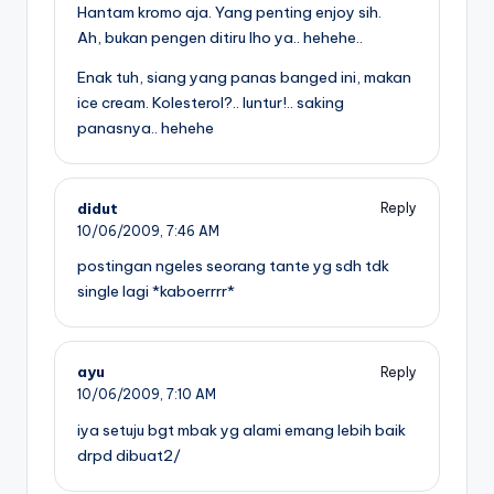
Hantam kromo aja. Yang penting enjoy sih.
Ah, bukan pengen ditiru lho ya.. hehehe..
Enak tuh, siang yang panas banged ini, makan
ice cream. Kolesterol?.. luntur!.. saking
panasnya.. hehehe
didut
Reply
10/06/2009,
7:46 AM
postingan ngeles seorang tante yg sdh tdk
single lagi *kaboerrrr*
ayu
Reply
10/06/2009,
7:10 AM
iya setuju bgt mbak yg alami emang lebih baik
drpd dibuat2/