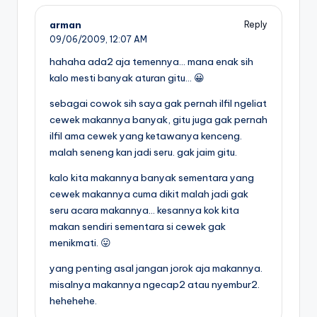
arman
Reply
09/06/2009,
12:07 AM
hahaha ada2 aja temennya… mana enak sih
kalo mesti banyak aturan gitu… 😀
sebagai cowok sih saya gak pernah ilfil ngeliat
cewek makannya banyak, gitu juga gak pernah
ilfil ama cewek yang ketawanya kenceng.
malah seneng kan jadi seru. gak jaim gitu.
kalo kita makannya banyak sementara yang
cewek makannya cuma dikit malah jadi gak
seru acara makannya… kesannya kok kita
makan sendiri sementara si cewek gak
menikmati. 😛
yang penting asal jangan jorok aja makannya.
misalnya makannya ngecap2 atau nyembur2.
hehehehe.