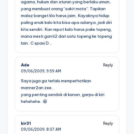
agama, hukum dan aturan yang berlaku umum,
yang membuat orang “sakit mata”. Tapikan
malaz banget klo harus jaim.. Kayaknya hidup
paling enak kalo kita bisa apa adanya, jadi diri
kita sendiri.. Kan repot kalo harus pake topeng,
mana mesti ganti2 dari satu topeng ke topeng
lain.. C spasi D…
Ade
Reply
09/06/2009,
9:59 AM
Saya juga ga terlalu memperhatikan
manner2an zee..
yang penting sendok di kanan, garpu di kiri
hehehehe.. 😆
kir31
Reply
09/06/2009,
8:07 AM