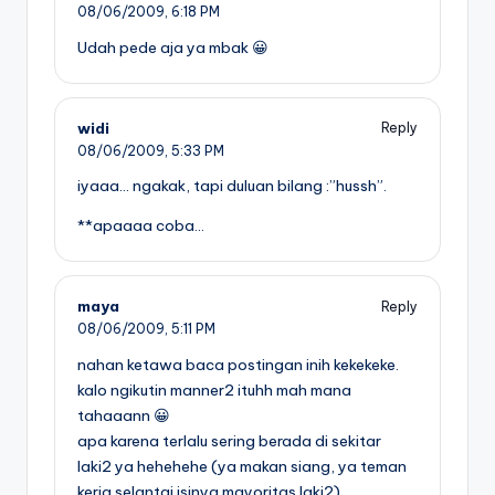
08/06/2009,
6:18 PM
Udah pede aja ya mbak 😀
widi
Reply
08/06/2009,
5:33 PM
iyaaa… ngakak, tapi duluan bilang :”hussh”.
**apaaaa coba…
maya
Reply
08/06/2009,
5:11 PM
nahan ketawa baca postingan inih kekekeke.
kalo ngikutin manner2 ituhh mah mana
tahaaann 😀
apa karena terlalu sering berada di sekitar
laki2 ya hehehehe (ya makan siang, ya teman
kerja selantai isinya mayoritas laki2)