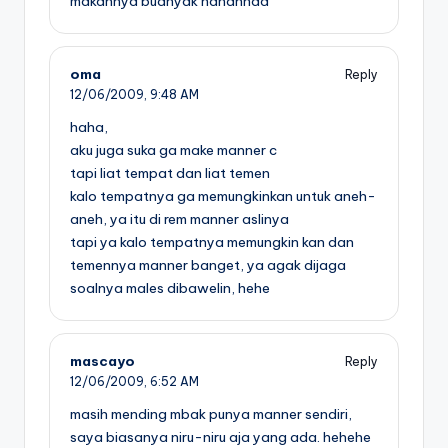
makannya buanyak hahahhaa
oma
Reply
12/06/2009,
9:48 AM
haha,
aku juga suka ga make manner c
tapi liat tempat dan liat temen
kalo tempatnya ga memungkinkan untuk aneh-
aneh, ya itu di rem manner aslinya
tapi ya kalo tempatnya memungkin kan dan
temennya manner banget, ya agak dijaga
soalnya males dibawelin, hehe
mascayo
Reply
12/06/2009,
6:52 AM
masih mending mbak punya manner sendiri,
saya biasanya niru-niru aja yang ada. hehehe