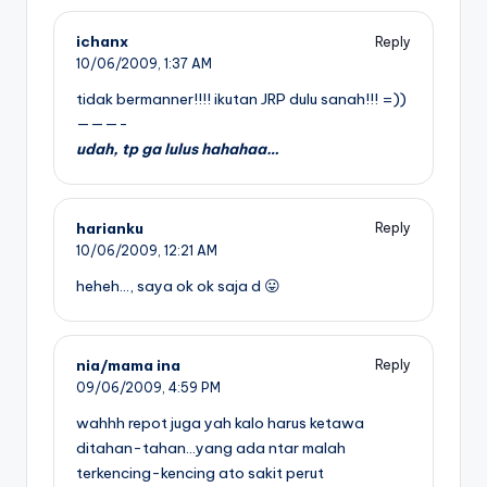
ichanx
Reply
10/06/2009,
1:37 AM
tidak bermanner!!!! ikutan JRP dulu sanah!!! =))
———-
udah, tp ga lulus hahahaa…
harianku
Reply
10/06/2009,
12:21 AM
heheh…, saya ok ok saja d 😛
nia/mama ina
Reply
09/06/2009,
4:59 PM
wahhh repot juga yah kalo harus ketawa
ditahan-tahan…yang ada ntar malah
terkencing-kencing ato sakit perut