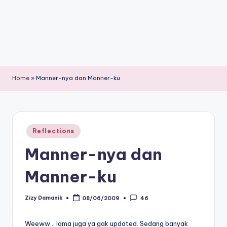
Home
»
Manner-nya dan Manner-ku
Posted
Reflections
in
Manner-nya dan
Manner-ku
Zizy Damanik
08/06/2009
46
Posted
by
Weeww… lama juga ya gak updated. Sedang banyak