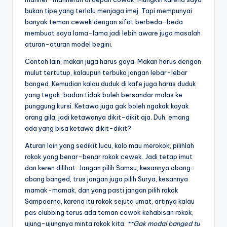
bukan tipe yang terlalu menjaga imej. Tapi mempunyai
banyak teman cewek dengan sifat berbeda-beda
membuat saya lama-lama jadi lebih aware juga masalah
aturan-aturan model begini.
Contoh lain, makan juga harus gaya. Makan harus dengan
mulut tertutup, kalaupun terbuka jangan lebar-lebar
banged. Kemudian kalau duduk di kafe juga harus duduk
yang tegak, badan tidak boleh bersandar malas ke
punggung kursi. Ketawa juga gak boleh ngakak kayak
orang gila, jadi ketawanya dikit-dikit aja. Duh, emang
ada yang bisa ketawa dikit-dikit?
Aturan lain yang sedikit lucu, kalo mau merokok, pilihlah
rokok yang benar-benar rokok cewek. Jadi tetap imut
dan keren dilihat. Jangan pilih Samsu, kesannya abang-
abang banged, trus jangan juga pilih Surya, kesannya
mamak-mamak, dan yang pasti jangan pilih rokok
Sampoerna, karena itu rokok sejuta umat, artinya kalau
pas clubbing terus ada teman cowok kehabisan rokok,
ujung-ujungnya minta rokok kita.
**Gak modal banged tu