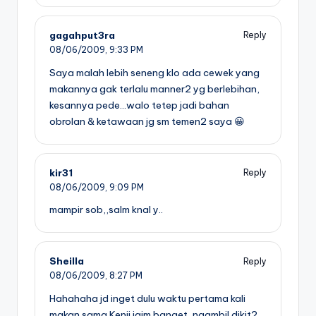
gagahput3ra
Reply
08/06/2009,
9:33 PM
Saya malah lebih seneng klo ada cewek yang
makannya gak terlalu manner2 yg berlebihan,
kesannya pede…walo tetep jadi bahan
obrolan & ketawaan jg sm temen2 saya 😀
kir31
Reply
08/06/2009,
9:09 PM
mampir sob,,salm knal y..
Sheilla
Reply
08/06/2009,
8:27 PM
Hahahaha jd inget dulu waktu pertama kali
makan sama Kenji jaim banget, ngambil dikit2,