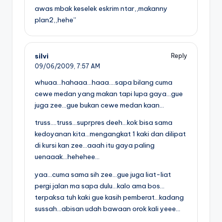
awas mbak keselek eskrim ntar,,makanny
plan2,,hehe”
silvi
Reply
09/06/2009,
7:57 AM
whuaa…hahaaa…haaa….sapa bilang cuma
cewe medan yang makan tapi lupa gaya…gue
juga zee…gue bukan cewe medan kaan…
truss….truss…suprpres deeh…kok bisa sama
kedoyanan kita…mengangkat 1 kaki dan dilipat
di kursi kan zee…aaah itu gaya paling
uenaaak…hehehee…
yaa…cuma sama sih zee…gue juga liat-liat
pergi jalan ma sapa dulu…kalo ama bos…
terpaksa tuh kaki gue kasih pemberat…kadang
sussah…abisan udah bawaan orok kali yeee…