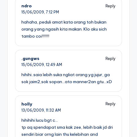
ndro
Reply
15/06/2009,
7:12 PM
hahaha, peduli amat kata orang toh bukan
orang yang ngasih kita makan. Klo aku sich
tambo coi!!!!!!
.gungws
Reply
15/06/2009,
12:49 AM
hihihi..saia lebih suka ngliat orang yg jujur, ga
sok jaim2,sok sopan…ato manner2an gtu…xD
holly
Reply
13/06/2009,
11:32 AM
hihihihi lucu bgt c…
tp aq spendapat sma kak zee, lebih baik jd dri
sendiri biar orng lain thu kelebihan and