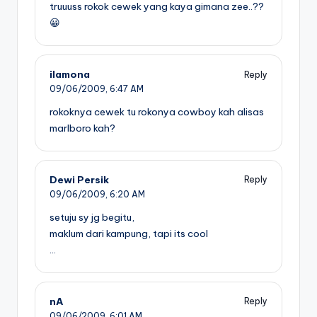
truuuss rokok cewek yang kaya gimana zee..??
😀
ilamona
Reply
09/06/2009,
6:47 AM
rokoknya cewek tu rokonya cowboy kah alisas
marlboro kah?
Dewi Persik
Reply
09/06/2009,
6:20 AM
setuju sy jg begitu,
maklum dari kampung, tapi its cool
…
nA
Reply
09/06/2009,
6:01 AM