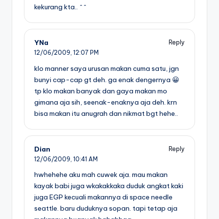
kekurang kta.. ^^
YNa
Reply
12/06/2009,
12:07 PM
klo manner saya urusan makan cuma satu, jgn
bunyi cap-cap gt deh. ga enak dengernya 😀
tp klo makan banyak dan gaya makan mo
gimana aja sih, seenak-enaknya aja deh. krn
bisa makan itu anugrah dan nikmat bgt hehe..
Dian
Reply
12/06/2009,
10:41 AM
hwhehehe aku mah cuwek aja. mau makan
kayak babi juga wkakakkaka duduk angkat kaki
juga EGP kecuali makannya di space needle
seattle. baru duduknya sopan. tapi tetap aja