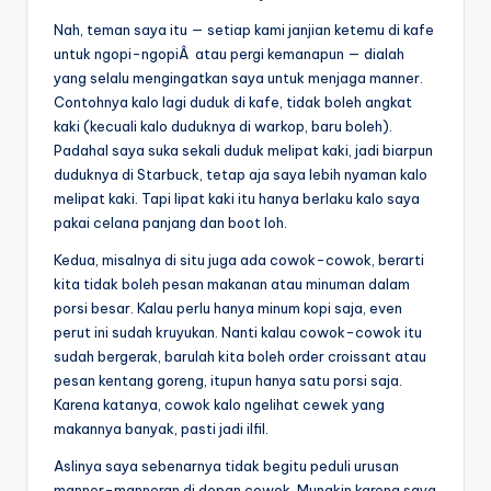
Nah, teman saya itu — setiap kami janjian ketemu di kafe
untuk ngopi-ngopiÂ atau pergi kemanapun — dialah
yang selalu mengingatkan saya untuk menjaga manner.
Contohnya kalo lagi duduk di kafe, tidak boleh angkat
kaki (kecuali kalo duduknya di warkop, baru boleh).
Padahal saya suka sekali duduk melipat kaki, jadi biarpun
duduknya di Starbuck, tetap aja saya lebih nyaman kalo
melipat kaki. Tapi lipat kaki itu hanya berlaku kalo saya
pakai celana panjang dan boot loh.
Kedua, misalnya di situ juga ada cowok-cowok, berarti
kita tidak boleh pesan makanan atau minuman dalam
porsi besar. Kalau perlu hanya minum kopi saja, even
perut ini sudah kruyukan. Nanti kalau cowok-cowok itu
sudah bergerak, barulah kita boleh order croissant atau
pesan kentang goreng, itupun hanya satu porsi saja.
Karena katanya, cowok kalo ngelihat cewek yang
makannya banyak, pasti jadi ilfil.
Aslinya saya sebenarnya tidak begitu peduli urusan
manner-manneran di depan cowok. Mungkin karena saya