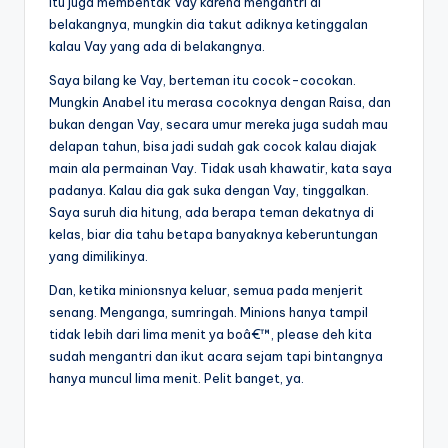
itu juga membentak Vay karena mengantri di
belakangnya, mungkin dia takut adiknya ketinggalan
kalau Vay yang ada di belakangnya.
Saya bilang ke Vay, berteman itu cocok-cocokan.
Mungkin Anabel itu merasa cocoknya dengan Raisa, dan
bukan dengan Vay, secara umur mereka juga sudah mau
delapan tahun, bisa jadi sudah gak cocok kalau diajak
main ala permainan Vay. Tidak usah khawatir, kata saya
padanya. Kalau dia gak suka dengan Vay, tinggalkan.
Saya suruh dia hitung, ada berapa teman dekatnya di
kelas, biar dia tahu betapa banyaknya keberuntungan
yang dimilikinya.
Dan, ketika minionsnya keluar, semua pada menjerit
senang. Menganga, sumringah. Minions hanya tampil
tidak lebih dari lima menit ya boâ€™, please deh kita
sudah mengantri dan ikut acara sejam tapi bintangnya
hanya muncul lima menit. Pelit banget, ya.