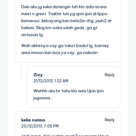
Dulu aku jg suka datengin tuh klo ada acara
meet n greet. Trakhir tuh yg upin ipin di lippo
karawaci, kebayang kan bela2in dtg, jauh2 dr
bekasi. Skrg krn azka udah gede, ga gt
antusias lg
Wah akhirnya vay ga takut badut lg, barney
ama minion kan lucu ya vay, ga nakutin
Zizy
Reply
21/12/2013,
1:22 AM
Wahhh aku br tahu klo ada Upin Ipin
jugaaaa…
keke naima
Reply
20/12/2013,
7:05 PM
Jadi inget, dulu waktu anak2 seumuran Vaya,