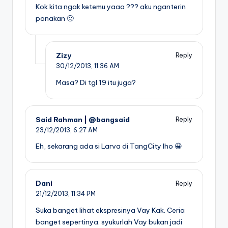
Kok kita ngak ketemu yaaa ??? aku nganterin
ponakan 🙂
Zizy
Reply
30/12/2013,
11:36 AM
Masa? Di tgl 19 itu juga?
Said Rahman | @bangsaid
Reply
23/12/2013,
6:27 AM
Eh, sekarang ada si Larva di TangCity lho 😀
Dani
Reply
21/12/2013,
11:34 PM
Suka banget lihat ekspresinya Vay Kak. Ceria
banget sepertinya. syukurlah Vay bukan jadi