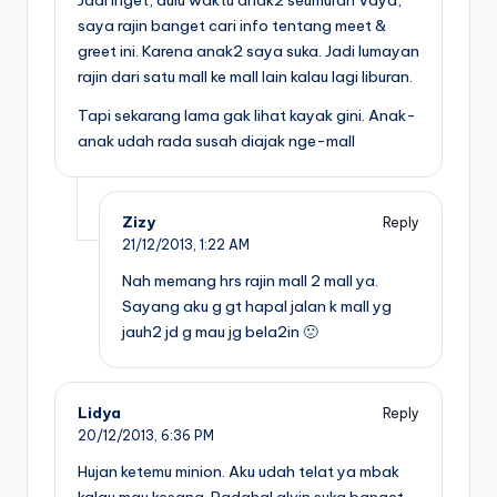
saya rajin banget cari info tentang meet &
greet ini. Karena anak2 saya suka. Jadi lumayan
rajin dari satu mall ke mall lain kalau lagi liburan.
Tapi sekarang lama gak lihat kayak gini. Anak-
anak udah rada susah diajak nge-mall
Zizy
Reply
21/12/2013,
1:22 AM
Nah memang hrs rajin mall 2 mall ya.
Sayang aku g gt hapal jalan k mall yg
jauh2 jd g mau jg bela2in 🙁
Lidya
Reply
20/12/2013,
6:36 PM
Hujan ketemu minion. Aku udah telat ya mbak