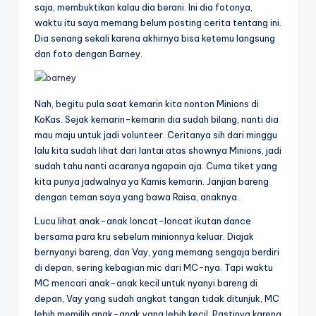
saja, membuktikan kalau dia berani. Ini dia fotonya,
waktu itu saya memang belum posting cerita tentang ini.
Dia senang sekali karena akhirnya bisa ketemu langsung
dan foto dengan Barney.
Nah, begitu pula saat kemarin kita nonton Minions di
KoKas. Sejak kemarin-kemarin dia sudah bilang, nanti dia
mau maju untuk jadi volunteer. Ceritanya sih dari minggu
lalu kita sudah lihat dari lantai atas shownya Minions, jadi
sudah tahu nanti acaranya ngapain aja. Cuma tiket yang
kita punya jadwalnya ya Kamis kemarin. Janjian bareng
dengan teman saya yang bawa Raisa, anaknya.
Lucu lihat anak-anak loncat-loncat ikutan dance
bersama para kru sebelum minionnya keluar. Diajak
bernyanyi bareng, dan Vay, yang memang sengaja berdiri
di depan, sering kebagian mic dari MC-nya. Tapi waktu
MC mencari anak-anak kecil untuk nyanyi bareng di
depan, Vay yang sudah angkat tangan tidak ditunjuk, MC
lebih memilih anak-anak yang lebih kecil. Pastinya karena