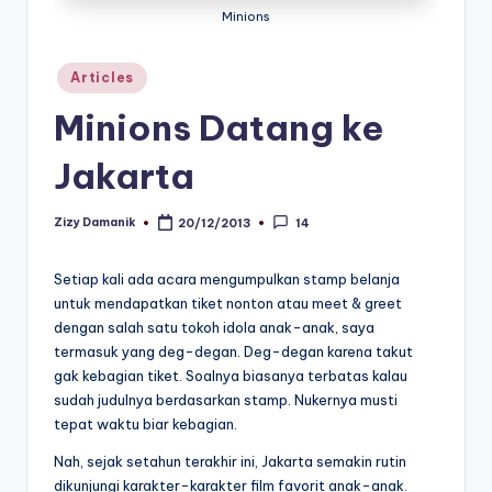
Minions
Posted
Articles
in
Minions Datang ke
Jakarta
Zizy Damanik
20/12/2013
14
Posted
by
Setiap kali ada acara mengumpulkan stamp belanja
untuk mendapatkan tiket nonton atau meet & greet
dengan salah satu tokoh idola anak-anak, saya
termasuk yang deg-degan. Deg-degan karena takut
gak kebagian tiket. Soalnya biasanya terbatas kalau
sudah judulnya berdasarkan stamp. Nukernya musti
tepat waktu biar kebagian.
Nah, sejak setahun terakhir ini, Jakarta semakin rutin
dikunjungi karakter-karakter film favorit anak-anak.