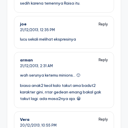
sedih karena temennya Raisa itu.
joe
Reply
21/12/2013,
12:35 PM
lucu sekali melihat ekspresinya
arman
Reply
21/12/2013,
2:31 AM
wah serunya ketemu minions… 🙂
biasa anak2 kecil kalo takut ama badut2
karakter gini, ntar gedean emang bakal gak
takut lagi. ada masa2nya aja. 😀
Vera
Reply
20/12/2013,
10:55 PM