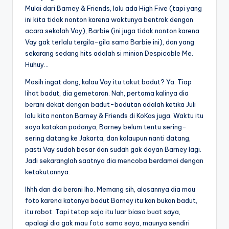
Mulai dari Barney & Friends, lalu ada High Five (tapi yang
ini kita tidak nonton karena waktunya bentrok dengan
acara sekolah Vay), Barbie (ini juga tidak nonton karena
Vay gak terlalu tergila-gila sama Barbie ini), dan yang
sekarang sedang hits adalah si minion Despicable Me.
Huhuy…
Masih ingat dong, kalau Vay itu takut badut? Ya. Tiap
lihat badut, dia gemetaran. Nah, pertama kalinya dia
berani dekat dengan badut-badutan adalah ketika Juli
lalu kita nonton Barney & Friends di KoKas juga. Waktu itu
saya katakan padanya, Barney belum tentu sering-
sering datang ke Jakarta, dan kalaupun nanti datang,
pasti Vay sudah besar dan sudah gak doyan Barney lagi.
Jadi sekaranglah saatnya dia mencoba berdamai dengan
ketakutannya.
Ihhh dan dia berani lho. Memang sih, alasannya dia mau
foto karena katanya badut Barney itu kan bukan badut,
itu robot. Tapi tetap saja itu luar biasa buat saya,
apalagi dia gak mau foto sama saya, maunya sendiri