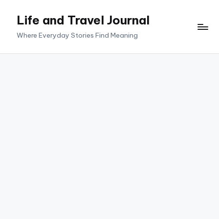
Life and Travel Journal
Skip
to
Where Everyday Stories Find Meaning
content