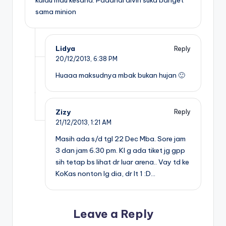
kalau mau kesana. Padahal alvin suka banget
sama minion
Lidya
Reply
20/12/2013,
6:38 PM
Huaaa maksudnya mbak bukan hujan 🙂
Zizy
Reply
21/12/2013,
1:21 AM
Masih ada s/d tgl 22 Dec Mba. Sore jam
3 dan jam 6.30 pm. Kl g ada tiket jg gpp
sih tetap bs lihat dr luar arena.. Vay td ke
KoKas nonton lg dia, dr lt 1 :D…
Leave a Reply