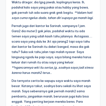
Waktu ditegor, dia lgsg jawab, koplingnya keras. Ih,
padahal kalo saya yang pakai atau hubby yang bawa,
gak pernah tuh ada suara grak grek begitu.
**dalam hati
saya cuma ngelus dada, tahan diri supaya ga marah lagi.
Pernah juga dari kantor ke Sarinah, sampenya 1 jam.
Gara2 dia muter2 gak jelas, padahal waktu itu ada
temen saya yang udah kasih tahu jalannya. Astagaaa…..
scara saya yang dulu ke Jkt aja jarang2 tapi saya tahu
dari kantor ke Sarinah itu deket banged, masa dia gak
tahu? Suka sok tahu jalan tapi malah nyasar. Saya
langsung ngadu ke papi saya, saya bilang mereka harus
keluar dari rumah itu atau saya yang keluar.
**ngancamnya wkt itu serius jg..soalnya saya jadi stress
karena harus marah2 terus..
Dia ternyata cerita ke sepupu saya waktu saya marah
besar. Katanya takut, soalnya baru sekali itu lihat saya
marah. Saya sebenarnya gak pernah marah2 sama
pembantu, jangankan marah, berurusan juga kalo bisa
enggak. Yang penting kerjaan mereka beres. Para