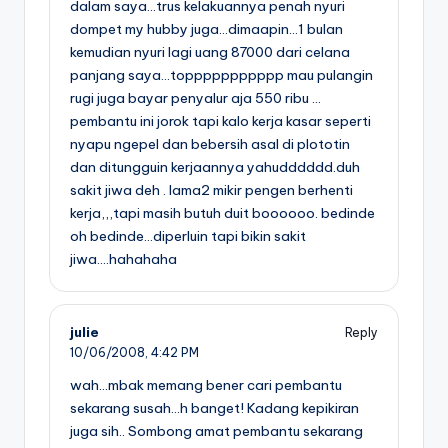
dalam saya…trus kelakuannya penah nyuri
dompet my hubby juga…dimaapin…1 bulan
kemudian nyuri lagi uang 87000 dari celana
panjang saya…toppppppppppp mau pulangin
rugi juga bayar penyalur aja 550 ribu …
pembantu ini jorok tapi kalo kerja kasar seperti
nyapu ngepel dan bebersih asal di plototin
dan ditungguin kerjaannya yahudddddd.duh
sakit jiwa deh . lama2 mikir pengen berhenti
kerja,,,tapi masih butuh duit boooooo. bedinde
oh bedinde…diperluin tapi bikin sakit
jiwa….hahahaha
julie
Reply
10/06/2008,
4:42 PM
wah…mbak memang bener cari pembantu
sekarang susah…h banget! Kadang kepikiran
juga sih.. Sombong amat pembantu sekarang