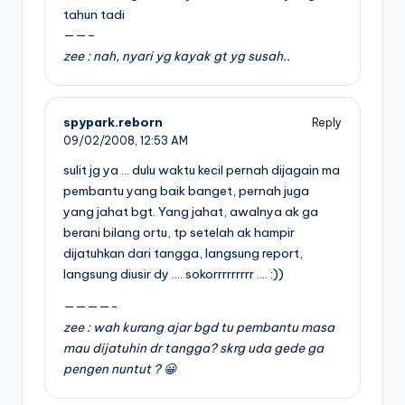
tahun tadi
——–
zee : nah, nyari yg kayak gt yg susah..
spypark.reborn
Reply
09/02/2008,
12:53 AM
sulit jg ya … dulu waktu kecil pernah dijagain ma
pembantu yang baik banget, pernah juga
yang jahat bgt. Yang jahat, awalnya ak ga
berani bilang ortu, tp setelah ak hampir
dijatuhkan dari tangga, langsung report,
langsung diusir dy …. sokorrrrrrrrr …. :))
————-
zee : wah kurang ajar bgd tu pembantu masa
mau dijatuhin dr tangga? skrg uda gede ga
pengen nuntut ? 😀