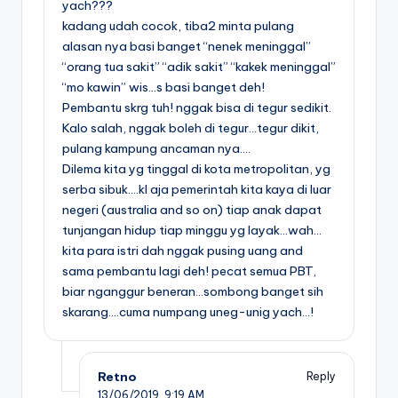
yach???
kadang udah cocok, tiba2 minta pulang
alasan nya basi banget “nenek meninggal”
“orang tua sakit” “adik sakit” “kakek meninggal”
“mo kawin” wis…s basi banget deh!
Pembantu skrg tuh! nggak bisa di tegur sedikit.
Kalo salah, nggak boleh di tegur…tegur dikit,
pulang kampung ancaman nya….
Dilema kita yg tinggal di kota metropolitan, yg
serba sibuk….kl aja pemerintah kita kaya di luar
negeri (australia and so on) tiap anak dapat
tunjangan hidup tiap minggu yg layak…wah…
kita para istri dah nggak pusing uang and
sama pembantu lagi deh! pecat semua PBT,
biar nganggur beneran…sombong banget sih
skarang….cuma numpang uneg-unig yach…!
Retno
Reply
13/06/2019,
9:19 AM