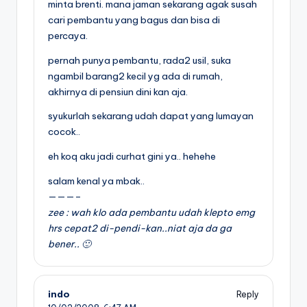
minta brenti. mana jaman sekarang agak susah
cari pembantu yang bagus dan bisa di
percaya.
pernah punya pembantu, rada2 usil, suka
ngambil barang2 kecil yg ada di rumah,
akhirnya di pensiun dini kan aja.
syukurlah sekarang udah dapat yang lumayan
cocok..
eh koq aku jadi curhat gini ya.. hehehe
salam kenal ya mbak..
———–
zee : wah klo ada pembantu udah klepto emg
hrs cepat2 di-pendi-kan..niat aja da ga
bener.. 🙂
indo
Reply