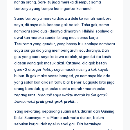
nahan orang. Sore itu juga mereka dijemput sama
tantenya yang tempo hari ngantar ke rumah.
Sama tantenya mereka dibawa dulu ke rumah namboru
saya, ditanya dulu kenapa gak betah. Tahu gak, sama
namboru saya dua-duanya dimarahin. Hhihihi, soalnya di
awal kan mereka sendiri bilang mau serius kerja.
Terutama yang gendut, yang bossy itu, soalnya namboru
saya curiga dia yang mempengaruhi saudaranya. Dah
gitu yang buat saya ketawa adalah, si gendut itu kasih
alasan yang gak masuk akal. Katanya, dia gak betah
gara-2 ditegor
hubby
saya masak nasinya kok kayak
bubur. Ih gak make sense banged, ya namanya klo ada
yang salah kan dikasih tahu biar bener. Lagipula kita juga
orang beradab, gak pake cerita marah-marah pake
tegang urat.
*kecuali saya waktu marah ke Sin gara2
bawa mobil
grak grek grak grekk.
..
Yang sekarang, sepasang suami istri, dikirim dari Gunung
Kidul. Suaminya — si Marno asli mata duitan, belum
sebulan kerja udah ngeluh soal gaji. Dia beraninya