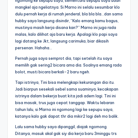
ngomong ke sepupu saya, sementara sepupu saya udah
mangkel aja ngeliatnya. Si Marno ini selalu sesumbar klo
dulu pernah kerja di rumah jenderal, bla bla bla…dan sama
hubby saya langsung disindir, “Kalo emang kamu bagus,
mustinya masih kerja disana kan?” Marno ini juga rada
malas, kalo dilihat aja baru kerja. Apalagi klo papi saya
lagi datang ke Jkt, langsung carimuka, biar dikasih
persenan. Hahaha…
Pernah juga saya semprot dia, tapi setelah itu saya
memilih gak sering2 bicara ama dia. Soalnya emang rada
bolot, musti bicara berkali-2 baru ngeh.
Tapi istrinya, Tini bisa melengkapi kekurangan dia itu.
Jadi biarpun sesekali sebel sama suaminya, kecakapan
istrinya dalam bekerja buat kita jadi adem lagi. Tini ini
bisa masak, trus juga cepat tanggap. Waktu lebaran
tahun lalu, si Marno ini ngomong lagi ke sepupu saya,
katanya kalo gak dapat thr dia mikir2 lagi deh mo balik.
Lalu sama hubby saya dipanggil, diajak ngomong.
Ditanya, masuk akal gak siy dia kerja baru 3minggu trs