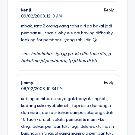
kenji
Reply
09/02/2008,
12:10 AM
mbak, rata2 orang yang tahu diri ga bakal jadi
pembantu… that’s why we are having difficulty
looking for pembantu yang tahu diri 😀
———-
zee : hahahaha… iya jg ya, klo dia tahu diri, g
bakal mo jd pembantu, tp jd bos di ktr…
jimmy
Reply
08/02/2008,
10:34 PM
untung pembantu saya gak banyak tingkah,
kadang suka nyebelin sih, tapi bisa diomongin
dan nurut, dan bertahan sampe sekarang udah
10 taon-an.. eh salah.. pembantu mami-ku
ding.. bukan pembantuku lagi.. dulu waktu masih
bujangan n tinggal sama mami dia pembantuku