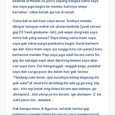
bedinde di Medan itu justru sayang banged sama saya
dan saya juga begitu ke mereka, buktinya ampe
bertahun-tahun betah aja tuh di rumah.
Cuma kali ini asli buat saya emosi. Soalnya mereka
dibayar lumayan mahal utk ukuran bedinde (yeah setara
gaji D3 fresh graduate-lah), jadi wajar dong kalo saya
minta hak yang sesuai? Saya bilang sama mami saya,
saya gak tahan punya pembantu begini. Suruh berhenti
aja deh. Kata mami saya, iya tunggu kita cari pelan2 baru
berhentiin mereka. Papi saya juga udah bicara sama Sin,
gaji dia sebagai sopir akan dipotong karena saya akan
cari sopir baru. Dia mengangguk-angguk bego, padahal
saya dah curiga pasti dia dalam hati gak terima.
**kadang suka heran, apa susahnya bilang langsung klo
gak suka? dr awal kita da bilang klo ada yg ga sreg, blg
aja… kita org batak emg biasa bicara apa adanya, ga
disimpan2… biar plong ya hrs bicara. Jgn disimpen-2, tar
sakit perut loh… kekekek…
Gak berapa lama, di Agustus, setelah terima gaji,
malamnya mereka bilang ke sepupu saya mereka besok