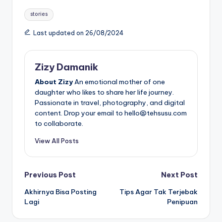
Tags:
stories
Last updated on 26/08/2024
Zizy Damanik
About Zizy
An emotional mother of one
daughter who likes to share her life journey.
Passionate in travel, photography, and digital
content. Drop your email to hello@tehsusu.com
to collaborate.
View All Posts
Post
Previous Post
Next Post
Akhirnya Bisa Posting
Tips Agar Tak Terjebak
navigation
Lagi
Penipuan