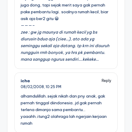
juga dong, tapi sejak merit saya gak pernah
pake pembantu lagi.. soalnya rumah kecil, biar
asik aja ber2 gitu 😀
———–
zee : gw jg maunya di rumah kecil yg bs
diurusin bdua aja (ciee…), ato ada yg
seminggu sekali aja datang. tp krn ini disuruh
nungguin rmh bonyok, ya hrs pk pembantu.
mana sanggup ngurus sendiri….kekeke…
icha
Reply
08/02/2008,
10:25 PM
alhamdulillah..sejak nikah dan pny anak, gak
pernah tinggal diindonesia…jd gak pernah
terlena dimanja sama pembantu…
yaaahh..itung2 olahraga lah ngerjain kerjaan
rumah