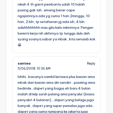
nikah 4 th ganti pembantu udah 10 halah
pusing gak tuh…emang bener cape
ngajarinnya.ada yg cuma 1 hari,2minggu, 10
hari, 2 bln, tp setahunan jg ada sih, 4 bln
aduhhhhhhhh mau gila kalo mikirinnya. Pengen
berenti kerja nih akhirnya tp tunggu dulu deh
syang soanya.sabar ya mbak…kita senasib kok
😀
santea
Reply
11/06/2008,
10:36 AM
hihihi…bacanya sambil ketawa plus kasian ama
mbak dan kasian ama diri sendiri….pusiiiing ama
bedinde…dapet yang bagus eh baru 4 bulan
malah ditelp suruh pulang ama penyalur (biasa
penyakit 4 bulanan)….dapet yang belagu juga
banyak…dapet yang super pemalas juga ada…
dapet yang cuma numpang ke jakarta juga