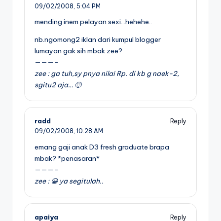
09/02/2008,
5:04 PM
mending inem pelayan sexi…hehehe..
nb.ngomong2 iklan dari kumpul blogger
lumayan gak sih mbak zee?
———–
zee : ga tuh,sy pnya nilai Rp. di kb g naek-2,
sgitu2 aja… 🙂
radd
Reply
09/02/2008,
10:28 AM
emang gaji anak D3 fresh graduate brapa
mbak? *penasaran*
———–
zee : 😀 ya segitulah..
apaiya
Reply