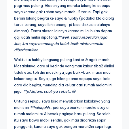
pagi mau pulang. Alasan yang mereka bilang ke sepupu
saya karena gak tahan saya marah-2 terus. Tapi gak
berani bilang begitu ke saya & hubby (padahal klo dia blg
terus terang, saya lbh senang.. jd bisa diskusi salahnya
dimana). Tentu alasan lainnya karena mulai bulan depan
gaji udah mulai dipotong.
**well. suatu kebetulan juga
kan, krn saya memang da bolak balik minta mereka
diberhentikan.
Waktu itu hubby langsung pulang kantor & agak marah.
Masalahnya, cara si bedinde yang mau kabur tiba2 dinilai
tidak etis, toh dia masuknya juga baik-baik, masa mau
keluar begitu. Saya juga bilang sama sepupu saya, kalo
cara dia begitu, mending dia keluar dari rumah malam ini
juga.
**jd kejam, soalnya sebel… 😀
Untung sepupu saya bisa menyabarkan kakaknya yang
manis ini
**halaqqhh…
jadi saya biarkan mereka stay di
rumah malam itu & besok paginya baru pulang. Setelah
itu saya bawa mobil sendiri, gak mau dicarikan sopir
pengganti, karena saya gak pengen marah2in sopir lagi.