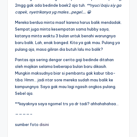
2mgg gak ada bedinde baek2 aja tuh.
**nyuci baju siy ga
capek, nyetrikanya yg males…pegel…. 😀
Mereka berdua minta maaf karena harus balik mendadak.
Sempat juga minta kesempatan sama hubby saya,
katanya minta waktu 3 bulan untuk benahi warungnya
baru balik. Lah, enak banged. Kita ya gak mau. Pulang ya
pulang aja, masa giliran dia butuh lalu mo balik?
Pantas aja sering dengar cerita gaji bedinde ditahan
oleh majikan selama beberapa bulan baru dikasih.
Mungkin maksudnya biar si pembantu gak kabur tiba-
tiba. Hmm… jadi ntar sore mereka sudah mau balik ke
kampungnya. Saya gak mau lagi ngasih ongkos pulang.
Sebel aja.
**kayaknya saya ngomel trs ya dr tadi? ahhahahahaa…
————–
sumber foto
disini