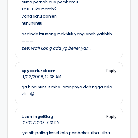
cuma pernah dua pembantu
satu suka marah2
yang satu ganjen
huhuhuhuu
bedinde itu mang makhluk yang aneh yahhhh
———
zee: wah kok g ada yg bener yah…
spypark.reborn
Reply
11/02/2008,
12:38 AM
ga bisa nuntut mba, orangnya dah ngga ada
kli … 😀
Lueni ngeBlog
Reply
10/02/2008,
7:31 PM
iya nih paling kesel kalo pembokat tiba-tiba