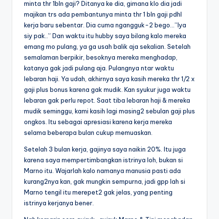
minta thr 1bln gaji? Ditanya ke dia, gimana klo dia jadi
majikan trs ada pembantunya minta thr 1 bln gaji pdhl
kerja baru sebentar. Dia cuma ngangguk-2 bego…”Iya
siy pak..” Dan waktu itu hubby saya bilang kalo mereka
emang mo pulang, ya ga usah balik aja sekalian. Setelah
semalaman berpikir, besoknya mereka menghadap,
katanya gak jadi pulang aja. Pulangnya ntar waktu
lebaran haji. Ya udah, akhirnya saya kasih mereka thr 1/2 x
gaji plus bonus karena gak mudik. Kan syukur juga waktu
lebaran gak perlu repot. Saat tiba lebaran haji & mereka
mudik seminggu, kami kasih lagi masing2 sebulan gaji plus
ongkos. Itu sebagai apresiasi karena kerja mereka
selama beberapa bulan cukup memuaskan.
Setelah 3 bulan kerja, gajinya saya naikin 20%. Itu juga
karena saya mempertimbangkan istrinya loh, bukan si
Marno itu. Wajarlah kalo namanya manusia pasti ada
kurang2nya kan, gak mungkin sempurna, jadi gpp lah si
Marno tengil itu merepet2 gak jelas, yang penting
istrinya kerjanya bener.