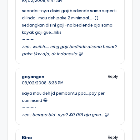
10/02/2008,
6:47 AM
seandai-nya disini gaji bediende sama seperti
di Indo…mau deh pake 2 minimaal…-))
sedangkan disini gaji-na bediende aja sama
kayak gaji gue…hiks
———
zee : wuihh…. emg gaji bedinde disana besar?
pake tkw aja, dr indonesia 😀
goyangan
Reply
09/02/2008,
5:33 PM
saya mau deh jd pembantu ppc…pay per
command 😀
———-
zee : berapa bid-nya? $0,001 aja gmn.. 😀
Bina
Reply