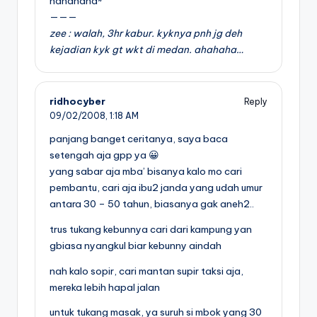
hahahaha~
———
zee : walah, 3hr kabur. kyknya pnh jg deh
kejadian kyk gt wkt di medan. ahahaha…
ridhocyber
Reply
09/02/2008,
1:18 AM
panjang banget ceritanya, saya baca
setengah aja gpp ya 😀
yang sabar aja mba’ bisanya kalo mo cari
pembantu, cari aja ibu2 janda yang udah umur
antara 30 – 50 tahun, biasanya gak aneh2..
trus tukang kebunnya cari dari kampung yan
gbiasa nyangkul biar kebunny aindah
nah kalo sopir, cari mantan supir taksi aja,
mereka lebih hapal jalan
untuk tukang masak, ya suruh si mbok yang 30