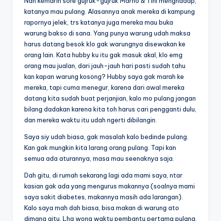
Nah kemarin sore gujruk-gujruk Marno & Tini menghadap,
katanya mau pulang. Alasannya anak mereka di kampung
rapornya jelek, trs katanya juga mereka mau buka
warung bakso di sana. Yang punya warung udah maksa
harus datang besok klo gak warungnya disewakan ke
orang lain. Kata hubby ku itu gak masuk akal, klo emg
orang mau jualan, dari jauh-jauh hari pasti sudah tahu
kan kapan warung kosong? Hubby saya gak marah ke
mereka, tapi cuma menegur, karena dari awal mereka
datang kita sudah buat perjanjian, kalo mo pulang jangan
bilang dadakan karena kita toh harus cari pengganti dulu,
dan mereka waktu itu udah ngerti dibilangin.
Saya siy udah biasa, gak masalah kalo bedinde pulang.
Kan gak mungkin kita larang orang pulang. Tapi kan
semua ada aturannya, masa mau seenaknya saja.
Dah gitu, di rumah sekarang lagi ada mami saya, ntar
kasian gak ada yang mengurus makannya (soalnya mami
saya sakit diabetes, makannya masih ada larangan).
Kalo saya mah dah biasa, bisa makan di warung ato
dimana gitu. Lha wong waktu pembantu pertama pulang,