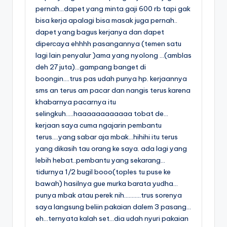
pernah…dapet yang minta gaji 600 rb tapi gak
bisa kerja apalagi bisa masak juga pernah..
dapet yang bagus kerjanya dan dapet
dipercaya ehhhh pasangannya (temen satu
lagi lain penyalur )ama yang nyolong …(amblas
deh 27 juta)…gampang banget di
boongin….trus pas udah punya hp. kerjaannya
sms an terus am pacar dan nangis terus karena
khabarnya pacarnya itu
selingkuh…..haaaaaaaaaaaa tobat de…
kerjaan saya cuma ngajarin pembantu
terus….yang sabar aja mbak…hihihi itu terus
yang dikasih tau orang ke saya. ada lagi yang
lebih hebat..pembantu yang sekarang…
tidurnya 1/2 bugil booo(toples tu puse ke
bawah) hasilnya gue murka barata yudha…
punya mbak atau perek nih………..trus sorenya
saya langsung beliin pakaian dalem 3 pasang…
eh…ternyata kalah set…dia udah nyuri pakaian