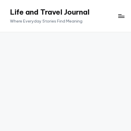
Life and Travel Journal
Skip
to
Where Everyday Stories Find Meaning
content