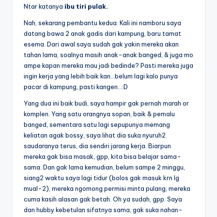
Ntar katanya
ibu tiri pulak.
Nah, sekarang pembantu kedua. Kali ini namboru saya
datang bawa 2 anak gadis dari kampung, baru tamat
esema. Dari awal saya sudah gak yakin mereka akan
tahan lama, soalnya masih anak-anak banged, & juga mo
ampe kapan mereka mau jadi bedinde? Pasti mereka juga
ingin kerja yang lebih baik kan…belum lagi kalo punya
pacar di kampung, pasti kangen…:D
Yang dua ini baik budi, saya hampir gak pernah marah or
komplen. Yang satu orangnya sopan, baik & pemalu
banged, sementara satu lagi sepupunya memang
keliatan agak bossy, saya lihat dia suka nyuruh2
saudaranya terus, dia sendiri jarang kerja. Biarpun
mereka gak bisa masak, gpp, kita bisa belajar sama-
sama. Dan gak lama kemudian, belum sampe 2 minggu,
siang2 waktu saya lagi tidur (bolos gak masuk krn lg
mual-2), mereka ngomong permisi minta pulang, mereka
cuma kasih alasan gak betah. Oh ya sudah, gpp. Saya
dan hubby kebetulan sifatnya sama, gak suka nahan-