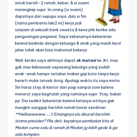
untuk bersih-2 rumah, kebun, & si suami
merangkap supir. Ini orang (si suami)
dapatnya dari sepupu saya, dulu si Sin
(nama pembantu laki2 ini) kerja jadi
satpam di sebuah bank swasta & kena phk ketika ada
pengurangan pegawai. Saya sebenarnya keberatan,
karena bedinde dengan keluarga & anak yang masih kecil
jelas tidak akan bisa maksimal bekerja.
Well, ketika saya akhirnya dapat
sk mutasi
ke Jkt, mau
gak mau kebiasaan sepasang keluarga yang sudah
enak-enak hampir setahun makan gaji buta tanpa kerja
berarti mulai terusik dong. Apalagi waktu itu saya minta
Sin harus stay di kantor dari pagi sampai sore karena
menurut saya begitulah yang namanya supir. Stay, bukan
pp. Dia sedikit keberatan karena katanya istrinya gak
mungkin sanggup bersihin rumah besar sendirian.
**Hellowwwww……!! Emangnya elu disuruh bersihin
istana presiden? Plis deh, kayaknya pembokat kita di
Medan cuma satu & rumah di Medan jg lebih gede & ga
ada komplen.