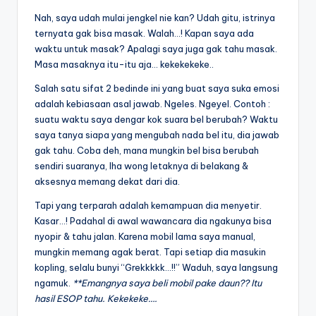
Nah, saya udah mulai jengkel nie kan? Udah gitu, istrinya
ternyata gak bisa masak. Walah…! Kapan saya ada
waktu untuk masak? Apalagi saya juga gak tahu masak.
Masa masaknya itu-itu aja… kekekekeke..
Salah satu sifat 2 bedinde ini yang buat saya suka emosi
adalah kebiasaan asal jawab. Ngeles. Ngeyel. Contoh :
suatu waktu saya dengar kok suara bel berubah? Waktu
saya tanya siapa yang mengubah nada bel itu, dia jawab
gak tahu. Coba deh, mana mungkin bel bisa berubah
sendiri suaranya, lha wong letaknya di belakang &
aksesnya memang dekat dari dia.
Tapi yang terparah adalah kemampuan dia menyetir.
Kasar…! Padahal di awal wawancara dia ngakunya bisa
nyopir & tahu jalan. Karena mobil lama saya manual,
mungkin memang agak berat. Tapi setiap dia masukin
kopling, selalu bunyi “Grekkkkk…!!” Waduh, saya langsung
ngamuk.
**Emangnya saya beli mobil pake daun?? Itu
hasil ESOP tahu. Kekekeke….