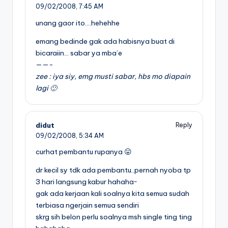
09/02/2008,
7:45 AM
unang gaor ito….hehehhe
emang bedinde gak ada habisnya buat di
bicaraiin… sabar ya mba’e
——-
zee : iya siy, emg musti sabar, hbs mo diapain
lagi 🙂
didut
Reply
09/02/2008,
5:34 AM
curhat pembantu rupanya 😛
dr kecil sy tdk ada pembantu..pernah nyoba tp
3 hari langsung kabur hahaha~
gak ada kerjaan kali soalnya kita semua sudah
terbiasa ngerjain semua sendiri
skrg sih belon perlu soalnya msh single ting ting