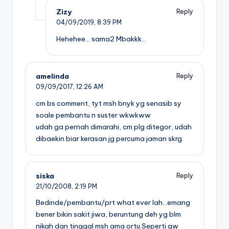
Zizy
Reply
04/09/2019,
8:39 PM
Hehehee… sama2 Mbakkk…
amelinda
Reply
09/09/2017,
12:26 AM
cm bs comment, tyt msh bnyk yg senasib sy
soale pembantu n suster wkwkww
udah ga pernah dimarahi, cm plg ditegor, udah
dibaekin biar kerasan jg percuma jaman skrg
siska
Reply
21/10/2008,
2:19 PM
Bedinde/pembantu/prt what ever lah…emang
bener bikin sakit jiwa, beruntung deh yg blm
nikah dan tinggal msh ama ortu.Seperti gw