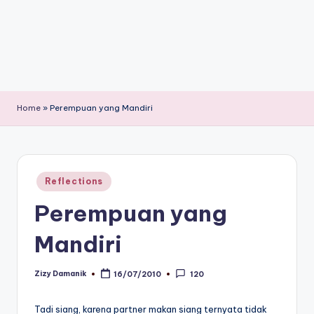
Home
»
Perempuan yang Mandiri
Posted
Reflections
in
Perempuan yang
Mandiri
Zizy Damanik
16/07/2010
120
Posted
by
Tadi siang, karena partner makan siang ternyata tidak