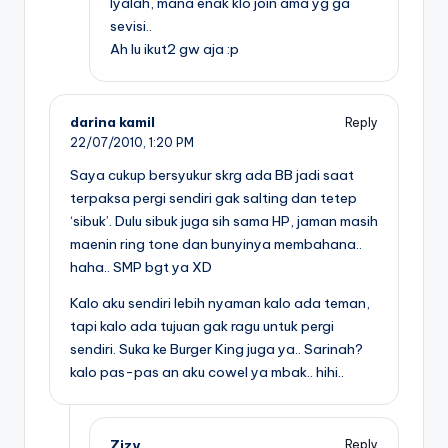
Iyalah, mana enak klo join ama yg ga
sevisi..
Ah lu ikut2 gw aja :p
darina kamil
Reply
22/07/2010,
1:20 PM
Saya cukup bersyukur skrg ada BB jadi saat
terpaksa pergi sendiri gak salting dan tetep
‘sibuk’. Dulu sibuk juga sih sama HP, jaman masih
maenin ring tone dan bunyinya membahana..
haha.. SMP bgt ya XD
Kalo aku sendiri lebih nyaman kalo ada teman,
tapi kalo ada tujuan gak ragu untuk pergi
sendiri. Suka ke Burger King juga ya.. Sarinah?
kalo pas-pas an aku cowel ya mbak.. hihi..
Zizy
Reply