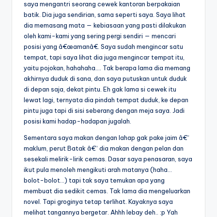
saya mengantri seorang cewek kantoran berpakaian
batik. Dia juga sendirian, sama seperti saya. Saya lihat
dia memasang mata — kebiasaan yang pasti dilakukan
oleh kami-kami yang sering pergi sendiri — mencari
posisi yang â€œamanâ€. Saya sudah mengincar satu
tempat, tapi saya lihat dia juga mengincar tempat itu,
yaitu pojokan, hahahaha…. Tak berapa lama dia memang
akhirnya duduk di sana, dan saya putuskan untuk duduk
di depan saja, dekat pintu. Eh gak lama si cewek itu
lewat lagi, ternyata dia pindah tempat duduk, ke depan
pintu juga tapi di sisi seberang dengan meja saya. Jadi
posisi kami hadap-hadapan jugalah.
Sementara saya makan dengan lahap gak pake jaim â€“
maklum, perut Batak â€“ dia makan dengan pelan dan
sesekali melirik-lirik cemas. Dasar saya penasaran, saya
ikut pula menoleh mengikuti arah matanya (haha…
bolot-bolot…) tapi tak saya temukan apa yang
membuat dia sedikit cemas. Tak lama dia mengeluarkan
novel. Tapi groginya tetap terlihat. Kayaknya saya
melihat tangannya bergetar. Ahhh lebay deh.. :p Yah