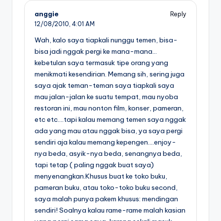
anggie
Reply
12/08/2010,
4:01 AM
Wah, kalo saya tiapkali nunggu temen, bisa-
bisa jadi nggak pergi ke mana-mana…
kebetulan saya termasuk tipe orang yang
menikmati kesendirian. Memang sih, sering juga
saya ajak teman-teman saya tiapkali saya
mau jalan-jalan ke suatu tempat, mau nyoba
restoran ini, mau nonton film, konser, pameran,
etc etc….tapi kalau memang temen saya nggak
ada yang mau atau nggak bisa, ya saya pergi
sendiri aja kalau memang kepengen….enjoy-
nya beda, asyik-nya beda, senangnya beda,
tapi tetap ( paling nggak buat saya)
menyenangkan.Khusus buat ke toko buku,
pameran buku, atau toko-toko buku second,
saya malah punya pakem khusus: mendingan
sendiri! Soalnya kalau rame-rame malah kasian