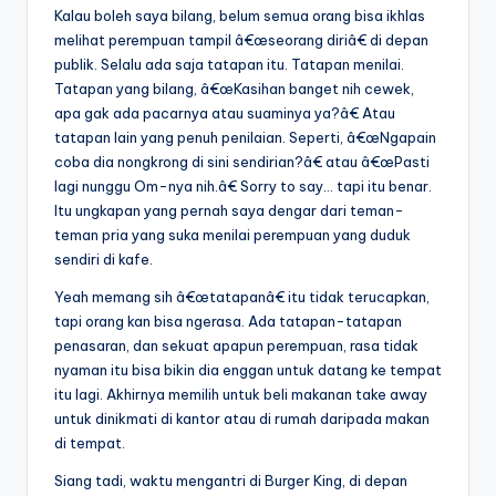
Kalau boleh saya bilang, belum semua orang bisa ikhlas
melihat perempuan tampil â€œseorang diriâ€ di depan
publik. Selalu ada saja tatapan itu. Tatapan menilai.
Tatapan yang bilang, â€œKasihan banget nih cewek,
apa gak ada pacarnya atau suaminya ya?â€ Atau
tatapan lain yang penuh penilaian. Seperti, â€œNgapain
coba dia nongkrong di sini sendirian?â€ atau â€œPasti
lagi nunggu Om-nya nih.â€ Sorry to say… tapi itu benar.
Itu ungkapan yang pernah saya dengar dari teman-
teman pria yang suka menilai perempuan yang duduk
sendiri di kafe.
Yeah memang sih â€œtatapanâ€ itu tidak terucapkan,
tapi orang kan bisa ngerasa. Ada tatapan-tatapan
penasaran, dan sekuat apapun perempuan, rasa tidak
nyaman itu bisa bikin dia enggan untuk datang ke tempat
itu lagi. Akhirnya memilih untuk beli makanan take away
untuk dinikmati di kantor atau di rumah daripada makan
di tempat.
Siang tadi, waktu mengantri di Burger King, di depan