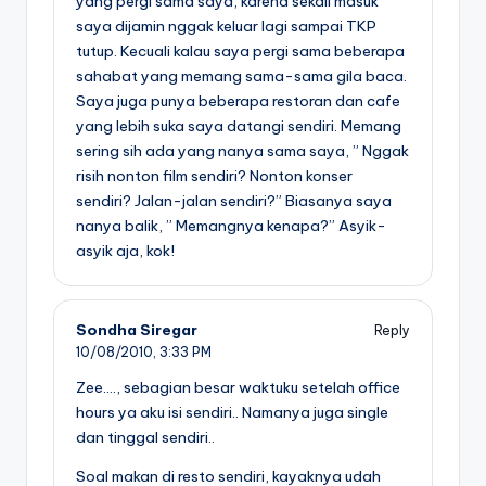
yang pergi sama saya, karena sekali masuk
saya dijamin nggak keluar lagi sampai TKP
tutup. Kecuali kalau saya pergi sama beberapa
sahabat yang memang sama-sama gila baca.
Saya juga punya beberapa restoran dan cafe
yang lebih suka saya datangi sendiri. Memang
sering sih ada yang nanya sama saya, ” Nggak
risih nonton film sendiri? Nonton konser
sendiri? Jalan-jalan sendiri?” Biasanya saya
nanya balik, ” Memangnya kenapa?” Asyik-
asyik aja, kok!
Sondha Siregar
Reply
10/08/2010,
3:33 PM
Zee…., sebagian besar waktuku setelah office
hours ya aku isi sendiri.. Namanya juga single
dan tinggal sendiri..
Soal makan di resto sendiri, kayaknya udah