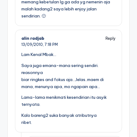
memang kebetulan lg ga ada yg nemenin aja
malah kadang2 saya lebih enjoy jalan
sendirian. 🙂
alin radjab
Reply
13/09/2010,
7:18 PM
Lam Kenal Mbak…
Saya juga emana-mana sering sendiri.
reasonnya
biar ringkes and fokus aja…Jelas..maem di
mana, menunya apa, mo ngapain apa…
Lama-lama menikmati kesendirian itu asyik
ternyata.
Kalo bareng2 suka banyak atributnya
ribet.