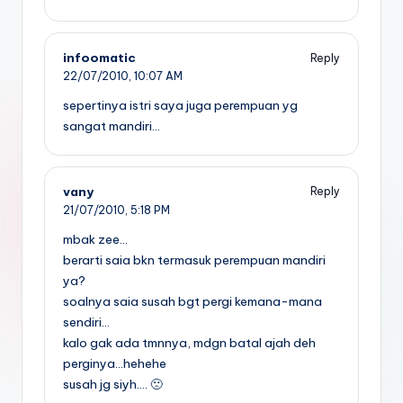
infoomatic
Reply
22/07/2010,
10:07 AM
sepertinya istri saya juga perempuan yg
sangat mandiri…
vany
Reply
21/07/2010,
5:18 PM
mbak zee…
berarti saia bkn termasuk perempuan mandiri
ya?
soalnya saia susah bgt pergi kemana-mana
sendiri…
kalo gak ada tmnnya, mdgn batal ajah deh
perginya…hehehe
susah jg siyh…. 🙁