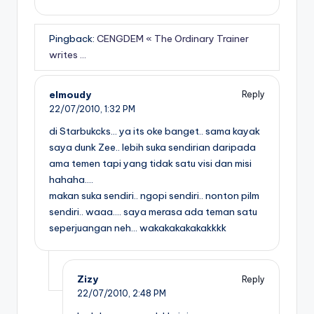
Pingback:
CENGDEM « The Ordinary Trainer
writes …
elmoudy
Reply
22/07/2010,
1:32 PM
di Starbukcks… ya its oke banget.. sama kayak
saya dunk Zee.. lebih suka sendirian daripada
ama temen tapi yang tidak satu visi dan misi
hahaha….
makan suka sendiri.. ngopi sendiri.. nonton pilm
sendiri.. waaa…. saya merasa ada teman satu
seperjuangan neh… wakakakakakakkkk
Zizy
Reply
22/07/2010,
2:48 PM