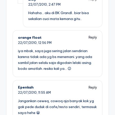
22/07/2010,
2:47 PM
Hahaha… aku di BK GrandI.. biar bisa
sekalian cuci mata kemana gitu..
orange float
Reply
22/07/2010,
12:56 PM
iya mbak, saya juga sering jalan sendirian
karena tidak ada yg bs menemani. yang ada
sambil jalan selalu saja digodain lelaki asing.
bodo amatlah. resiko kali ya… 😉
Epenkah
Reply
22/07/2010,
11:55 AM
Jangankan ceweq, cowoq aja banyak kok yg
gak pede duduk di cafe/resto sendiri, termasuk
saya hehe 😀