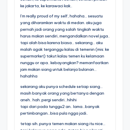
ke jakarta, ke karawaci kak..
I’m really proud of my self, hahaha… sesuatu
yang diharamkan waktu di medan. aku juga
pernah jadi orang yang salah tingkah waktu
harus makan sendiri, mengandalkan novel juga..
tapi alah bisa karena biasa… sekarang… aku
malah agak terganggu kalau di temenin (mis: ke
supermarket) takut kalau temen ku kelamaan
nunggu or apa.. kebayangkan? memanfaatkan
jam makan siang untuk belanja bulanan…
hahahha
sekarang aku punya schedule setiap siang…
masih banyak orang yang bertanya dengan
aneh.. hah..pergi sendiri…hihihi
tapi dari pada tunggu2 an.. lama…banyak
pertimbangan…bisa pula ngga jadi..
tetap sih..punya temen makan siang itu nice…