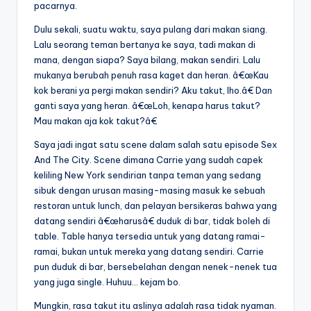
pacarnya.
Dulu sekali, suatu waktu, saya pulang dari makan siang.
Lalu seorang teman bertanya ke saya, tadi makan di
mana, dengan siapa? Saya bilang, makan sendiri. Lalu
mukanya berubah penuh rasa kaget dan heran. â€œKau
kok berani ya pergi makan sendiri? Aku takut, lho.â€ Dan
ganti saya yang heran. â€œLoh, kenapa harus takut?
Mau makan aja kok takut?â€
Saya jadi ingat satu scene dalam salah satu episode Sex
And The City. Scene dimana Carrie yang sudah capek
keliling New York sendirian tanpa teman yang sedang
sibuk dengan urusan masing-masing masuk ke sebuah
restoran untuk lunch, dan pelayan bersikeras bahwa yang
datang sendiri â€œharusâ€ duduk di bar, tidak boleh di
table. Table hanya tersedia untuk yang datang ramai-
ramai, bukan untuk mereka yang datang sendiri. Carrie
pun duduk di bar, bersebelahan dengan nenek-nenek tua
yang juga single. Huhuu… kejam bo.
Mungkin, rasa takut itu aslinya adalah rasa tidak nyaman.