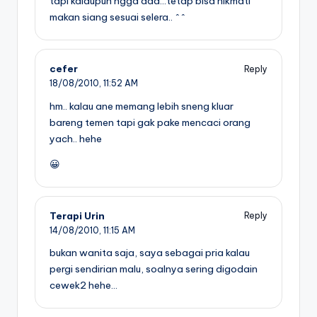
tapi kalaupun ngga ada…tetap bisa nikmati
makan siang sesuai selera.. ^^
cefer
Reply
18/08/2010,
11:52 AM
hm.. kalau ane memang lebih sneng kluar
bareng temen tapi gak pake mencaci orang
yach.. hehe
😀
Terapi Urin
Reply
14/08/2010,
11:15 AM
bukan wanita saja, saya sebagai pria kalau
pergi sendirian malu, soalnya sering digodain
cewek2 hehe…