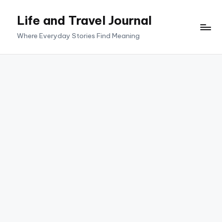
Life and Travel Journal
Skip
to
Where Everyday Stories Find Meaning
content