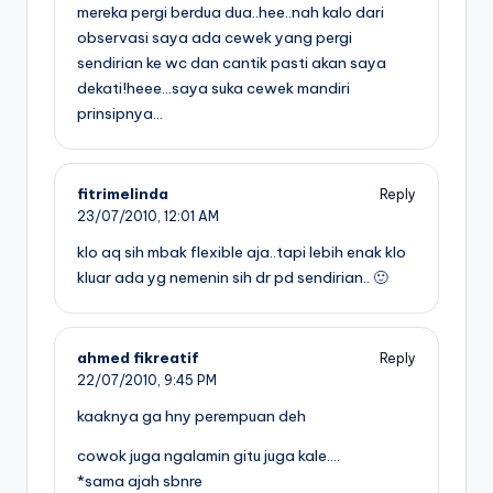
mereka pergi berdua dua..hee..nah kalo dari
observasi saya ada cewek yang pergi
sendirian ke wc dan cantik pasti akan saya
dekati!heee…saya suka cewek mandiri
prinsipnya…
fitrimelinda
Reply
23/07/2010,
12:01 AM
klo aq sih mbak flexible aja..tapi lebih enak klo
kluar ada yg nemenin sih dr pd sendirian.. 🙂
ahmed fikreatif
Reply
22/07/2010,
9:45 PM
kaaknya ga hny perempuan deh
cowok juga ngalamin gitu juga kale….
*sama ajah sbnre