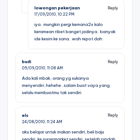
lowongan pekerjaan
Reply
17/09/2010,
10:22 PM
iya.. mungkin pergi kemana2x kalo
keramean ribet banget jadinya.. banyak
ide kesini ke sana.. wah repot dah.
budi
Reply
09/09/2010,
11:08 AM
Ada kali mbak, orang yg sukanya
menyendiri..hehehe…salam buat vaya yang
selalu membuatmu tak sendiri.
els
Reply
24/08/2010,
11:24 AM
aku belajar untuk makan sendiri, beli baju
sendiri, ke supermarket sendiri, setelah pindah