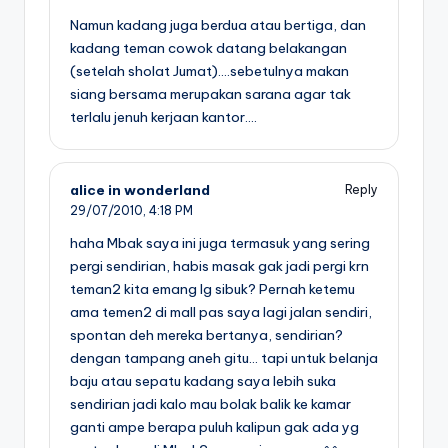
Namun kadang juga berdua atau bertiga, dan
kadang teman cowok datang belakangan
(setelah sholat Jumat)….sebetulnya makan
siang bersama merupakan sarana agar tak
terlalu jenuh kerjaan kantor….
alice in wonderland
Reply
29/07/2010,
4:18 PM
haha Mbak saya ini juga termasuk yang sering
pergi sendirian, habis masak gak jadi pergi krn
teman2 kita emang lg sibuk? Pernah ketemu
ama temen2 di mall pas saya lagi jalan sendiri,
spontan deh mereka bertanya, sendirian?
dengan tampang aneh gitu… tapi untuk belanja
baju atau sepatu kadang saya lebih suka
sendirian jadi kalo mau bolak balik ke kamar
ganti ampe berapa puluh kalipun gak ada yg