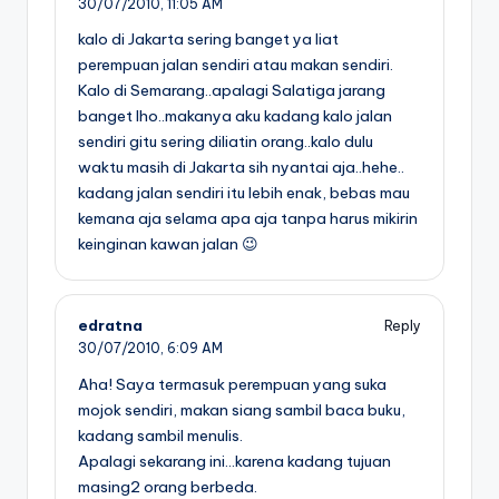
30/07/2010,
11:05 AM
kalo di Jakarta sering banget ya liat
perempuan jalan sendiri atau makan sendiri.
Kalo di Semarang..apalagi Salatiga jarang
banget lho..makanya aku kadang kalo jalan
sendiri gitu sering diliatin orang..kalo dulu
waktu masih di Jakarta sih nyantai aja..hehe..
kadang jalan sendiri itu lebih enak, bebas mau
kemana aja selama apa aja tanpa harus mikirin
keinginan kawan jalan 😉
edratna
Reply
30/07/2010,
6:09 AM
Aha! Saya termasuk perempuan yang suka
mojok sendiri, makan siang sambil baca buku,
kadang sambil menulis.
Apalagi sekarang ini…karena kadang tujuan
masing2 orang berbeda.