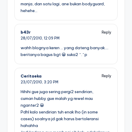
manja, dan satu lagi, ane bukan bodyguard,
hehehe…
b43r
Reply
28/07/2010,
12:09 PM
wahh blognya keren … yang dateng banyak….
beritanya bagus bgt 😀 suka2 ^.^p
Ceritaeka
Reply
23/07/2010,
3:20 PM
Hihihi gue juga sering pergi2 sendirian,
cuman hubby gue malah yg rewel mau
nganter2 😀
Pdhl kalo sendirian tuh enak lho (in some
cases) soalnya jd gak harus bertoleransi
hahahha