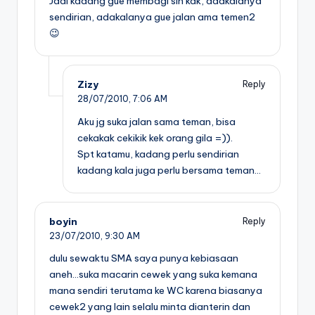
Jadi kadang gue membagi sih kak, adakalanya
sendirian, adakalanya gue jalan ama temen2
😉
Zizy
Reply
28/07/2010,
7:06 AM
Aku jg suka jalan sama teman, bisa
cekakak cekikik kek orang gila =)).
Spt katamu, kadang perlu sendirian
kadang kala juga perlu bersama teman…
boyin
Reply
23/07/2010,
9:30 AM
dulu sewaktu SMA saya punya kebiasaan
aneh…suka macarin cewek yang suka kemana
mana sendiri terutama ke WC karena biasanya
cewek2 yang lain selalu minta dianterin dan