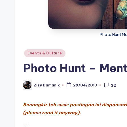
Photo Hunt Mo
Posted
Events & Culture
in
Photo Hunt – Ment
Zizy Damanik
29/04/2013
32
Posted
by
Secangkir teh susu: postingan ini disponsor
(
please read it anyway).
—-