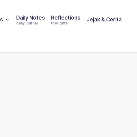
Daily Notes
Reflections
es
Jejak & Cerita
daily journal
thoughts