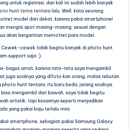
g untuk registrasi, dan kali ini sudah lebih banyak
oto hunt tema tentara
lalu. Well, kata seorang
otret model dari dekat, karena pakai smartphone!
an mengisi spot masing-masing, sesuai dengan
semua akan bergantian memotret para model.
i. Cewek-cewek tidak begitu banyak di photo hunt
eam support saja :).
gus-bagus amat, karena rata-rata saya mengambil
at juga soalnya yang difoto kan orang, malas rebutan
 photo hunt tentara, itu baru beda, jarang soalnya.
 bisa mengambil dari bawah, saya tidak begitu.
h artistik, tapi kesannya seperti menjadikan
a yang pakai baju terlalu mini.
 pakai smartphone, sebagian pakai Samsung Galaxy
 menangkap momen-momen peserta yang sedang