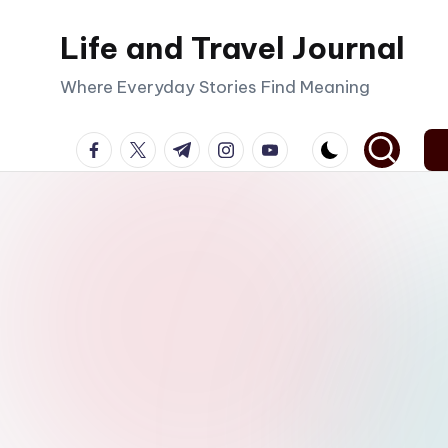
Life and Travel Journal
Skip
to
Where Everyday Stories Find Meaning
content
facebook.com
twitter.com
t.me
instagram.com
youtube.com