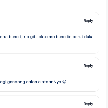
Reply
rut buncit, klo gitu okta mo buncitin perut dulu
Reply
 lagi gendong calon ciptaanNya 😀
Reply