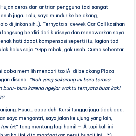
 Hujan deras dan antrian pengguna taxi sangat
 penuh juga. Lalu, saya mundur ke belakang,
o diijinkan sih..). Ternyata si cewek Car Call kasihan
a langsung berdiri dari kurisnya dan menawarkan saya
 enak hati dapat kompensasi seperti itu, lagian tadi
olak halus saja. “Gpp mbak, gak usah. Cuma sebentar
i coba memilih mencari taxi
Â
di belakang Plaza
ingan disana.
*Nah yang sekarang ini baru terasa
n buru-buru karena ngejar waktu ternyata buat kaki
ga.
panjang. Huuu… cape deh. Kursi tunggu juga tidak ada.
 saya mengantri, saya jalan ke ujung yang lain,
k
fair
â€“ tang mentang lagi hamil — Â tapi kali ini
ya kali ini kita manfaatkan perut buncit ini… 🙂