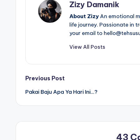
Zizy Damanik
About Zizy
An emotional mo
life journey. Passionate in 
your email to hello@tehsus
View All Posts
Post
Previous Post
Pakai Baju Apa Ya Hari Ini…?
navigation
43 C