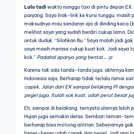
Lalu tadi
waktu nunggu taxi di pintu depan EX.
panjang. Saya lirak-lirik ke kursi tunggu, masih
maksudnya mau sandaran aja di dinding kaca (kal
melihat saya yang sudah berdiri cukup lama. Di
untuk duduk. “Silahkan Bu.” Saya malah jadi gak
saya masih merasa cukup kuat kok. Jadi saya t
kok.”
Padahal apanya yang bentar… :p
Karena tak ada tanda-tanda juga, akhirnya kam
Indonesia saja. Berharap tidak terlalu ramai sa
capek. Jalan dari EX sampai belakang PI denga
pegel juga. Itulah sok kuat, udah perut besar ju
Eh, sampai di belakang, ternyata ularnya lebih 
Hujan juga semakin deras. Sembari teman-teman
berharap bisa motong antrian. Sebenarnya ga
bener-bener udah capek dan pegel. Jadi gpp lah 