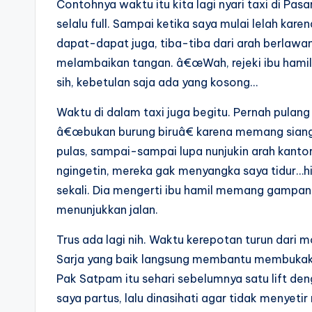
Contohnya waktu itu kita lagi nyari taxi di Pas
selalu full. Sampai ketika saya mulai lelah kare
dapat-dapat juga, tiba-tiba dari arah berlawa
melambaikan tangan. â€œWah, rejeki ibu hami
sih, kebetulan saja ada yang kosong…
Waktu di dalam taxi juga begitu. Pernah pulang 
â€œbukan burung biruâ€ karena memang siang itu
pulas, sampai-sampai lupa nunjukin arah kant
ngingetin, mereka gak menyangka saya tidur…hihi
sekali. Dia mengerti ibu hamil memang gampan
menunjukkan jalan.
Trus ada lagi nih. Waktu kerepotan turun dari mo
Sarja yang baik langsung membantu membukakan 
Pak Satpam itu sehari sebelumnya satu lift d
saya partus, lalu dinasihati agar tidak menyetir 