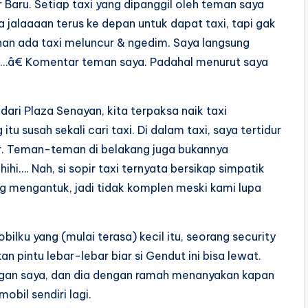
ar Baru. Setiap taxi yang dipanggil oleh teman saya
na jalaaaan terus ke depan untuk dapat taxi, tapi gak
nan ada taxi meluncur & ngedim. Saya langsung
l…â€ Komentar teman saya. Padahal menurut saya
dari Plaza Senayan, kita terpaksa naik taxi
 susah sekali cari taxi. Di dalam taxi, saya tertidur
or. Teman-teman di belakang juga bukannya
hi…. Nah, si sopir taxi ternyata bersikap simpatik
g mengantuk, jadi tidak komplen meski kami lupa
bilku yang (mulai terasa) kecil itu, seorang security
pintu lebar-lebar biar si Gendut ini bisa lewat.
engan saya, dan dia dengan ramah menanyakan kapan
mobil sendiri lagi.