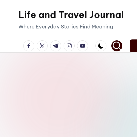
Life and Travel Journal
Skip
to
Where Everyday Stories Find Meaning
content
facebook.com
twitter.com
t.me
instagram.com
youtube.com