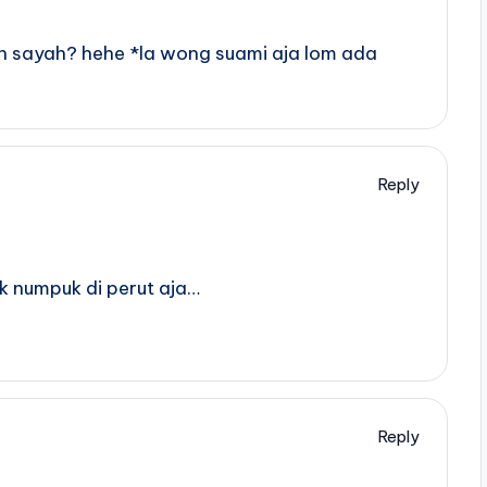
ran sayah? hehe *la wong suami aja lom ada
Reply
ak numpuk di perut aja…
Reply