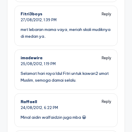
Fitri3boys
Reply
27/08/2012,
1:39 PM
met lebaran mama vaya, meriah skali mudiknya
di medan ya..
imadewira
Reply
25/08/2012,
1:19 PM
Selamat hari raya Idul Fitri untuk kawan2 umat
Muslim, semoga damai selalu.
Raffaell
Reply
24/08/2012,
6:22 PM
Minal aidin walfaidzin juga mba 😀