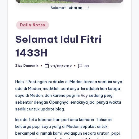
Selamat Lebaran......!
Posted
Daily Notes
in
Selamat Idul Fitri
1433H
Zizy Damanik
20/08/2012
33
Posted
by
Helo..! Postingan ini ditulis di Medan, karena saat ini saya
ada di Medan, mudiklah ceritanya. Ini adalah hari ketiga
saya di Medan, dan karena pagi ini
Vay
sedang pergi
sebentar dengan Opungnya, emaknya jadi punya waktu
sedikit untuk update blog.
Ini ada foto lebaran hari pertama kemarin. Tahun ini
keluarga papi saya yang di Medan sepakat untuk
berkumpul di rumah kami, walaupun secara urutan, papi