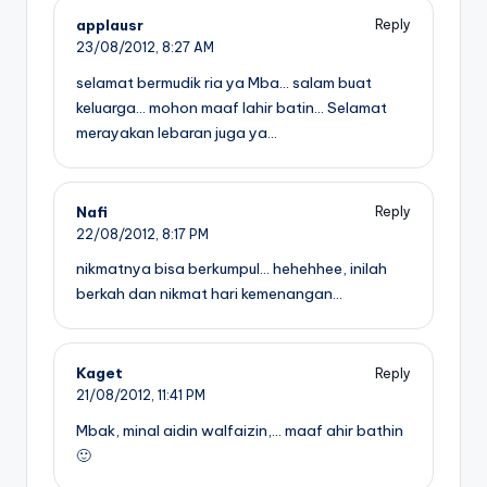
applausr
Reply
23/08/2012,
8:27 AM
selamat bermudik ria ya Mba… salam buat
keluarga… mohon maaf lahir batin… Selamat
merayakan lebaran juga ya…
Nafi
Reply
22/08/2012,
8:17 PM
nikmatnya bisa berkumpul… hehehhee, inilah
berkah dan nikmat hari kemenangan…
Kaget
Reply
21/08/2012,
11:41 PM
Mbak, minal aidin walfaizin,… maaf ahir bathin
🙂