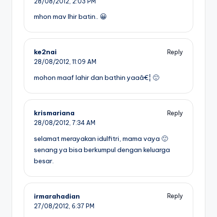
28/08/2012,
2:03 PM
mhon mav lhir batin.. 😀
ke2nai
Reply
28/08/2012,
11:09 AM
mohon maaf lahir dan bathin yaaâ€¦ 🙂
krismariana
Reply
28/08/2012,
7:34 AM
selamat merayakan idulfitri, mama vaya 🙂
senang ya bisa berkumpul dengan keluarga
besar.
irmarahadian
Reply
27/08/2012,
6:37 PM