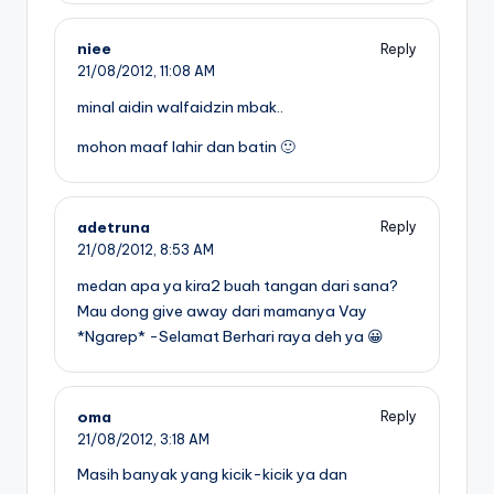
niee
Reply
21/08/2012,
11:08 AM
minal aidin walfaidzin mbak..
mohon maaf lahir dan batin 🙂
adetruna
Reply
21/08/2012,
8:53 AM
medan apa ya kira2 buah tangan dari sana?
Mau dong give away dari mamanya Vay
*Ngarep* -Selamat Berhari raya deh ya 😀
oma
Reply
21/08/2012,
3:18 AM
Masih banyak yang kicik-kicik ya dan