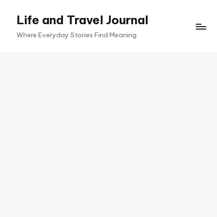
Life and Travel Journal
Skip
to
Where Everyday Stories Find Meaning
content