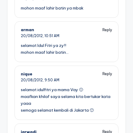
mohon maaf lahir batin ya mbak
arman
Reply
20/08/2012,
10:51 AM
selamat Idul Fitri ya zy!!
mohon maaf lahir batin…
nique
Reply
20/08/2012,
9:50 AM
selamat idulfitri ya mama Vay 🙂
maafkan khilaf saya selama kita bertukar kata
yaaa
semoga selamat kembali di Jakarta 🙂
jarwadi
Reply