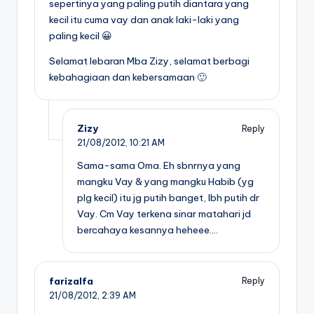
sepertinya yang paling putih diantara yang
kecil itu cuma vay dan anak laki-laki yang
paling kecil 😀
Selamat lebaran Mba Zizy, selamat berbagi
kebahagiaan dan kebersamaan 🙂
Zizy
Reply
21/08/2012,
10:21 AM
Sama-sama Oma. Eh sbnrnya yang
mangku Vay & yang mangku Habib (yg
plg kecil) itu jg putih banget, lbh putih dr
Vay. Cm Vay terkena sinar matahari jd
bercahaya kesannya heheee….
farizalfa
Reply
21/08/2012,
2:39 AM