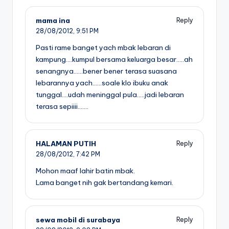
mama ina
Reply
28/08/2012,
9:51 PM
Pasti rame banget yach mbak lebaran di
kampung….kumpul bersama keluarga besar…..ah
senangnya……bener bener terasa suasana
lebarannya yach……soale klo ibuku anak
tunggal….udah meninggal pula…..jadi lebaran
terasa sepiiii…….
HALAMAN PUTIH
Reply
28/08/2012,
7:42 PM
Mohon maaf lahir batin mbak.
Lama banget nih gak bertandang kemari.
sewa mobil di surabaya
Reply