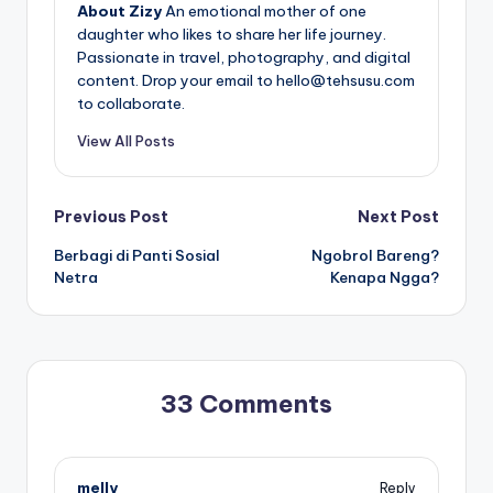
About Zizy
An emotional mother of one
daughter who likes to share her life journey.
Passionate in travel, photography, and digital
content. Drop your email to hello@tehsusu.com
to collaborate.
View All Posts
Post
Previous Post
Next Post
Berbagi di Panti Sosial
Ngobrol Bareng?
navigation
Netra
Kenapa Ngga?
33 Comments
melly
Reply