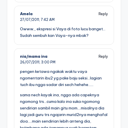
Amela
Reply
27/07/2011,
7:42 AM
Owww,, ekspresi si Vaya di foto lucu banget…
Sudah sembuh kan Vaya-nya mbak?
nia/mama ina
Reply
26/07/2011,
3:00 PM
pengen ketawa ngakak waktu vaya
ngomentarin ibu2 yg pake baju seksi…lagian
tuch ibu ngga sadar diri sech hehehe……
sama nech kayak ina, ngga ada capeknya
ngomong trs…cuma kalo ina suka ngomong
sendirian sambil main gitu mom….misalnya dia
lagi jadi guru trs ngajarin murid2nya menghafal
doa…..main sendirian lebih anteng dia,
ketimbang ada temannya suak berantem,