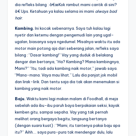
dia refleks bilang : â€œKok rambut mami cantik di sini?
â€ Ups. Ketahuan ya kalau selama ini mami
always bad
hair
.
Kambing.
Ini kocak sebenarnya. Saya tuh kalau lagi
nyetir dan ketemu dengan pengemudi lain yang ugal-
ugalan, biasanya saya ngedumel. Misalnya waktu itu ada
motor main potong aja dari seberang jalan, refleks saya
bilang : “Dasar kambing!” Vay yang duduk di belakang
dengar dan bertanya, “Ha? Kambing? Mana kambingnya,
Mami?” “Itu, tadi ada kambing naik motor,” jawab saya.
“Mana-mana. Vaya mau lihat.” Lalu dia panjat jok mobil
dan lirak-lirik. Dan tentu saja dia tak akan menemukan si
kambing yang naik motor.
Baju.
Waktu kami lagi makan malam di Foodhall, di meja
sebelah ada ibu-ibu paruh baya berpakaian seksi, kayak
kemben gitu, sampai sepaha. Vay yang tak pernah
melihat orang bergaya begitu, langsung bertanya
(dengan suara kuat) : “Mami, itu tantenya pakai baju apa
itu?” Aihh…. saya pura-pura tak mendengar dulu, lalu