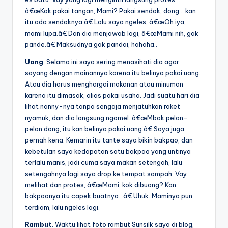
â€œKok pakai tangan, Mami? Pakai sendok, dong… kan
itu ada sendoknya.â€ Lalu saya ngeles, â€œOh iya,
mami lupa.â€ Dan dia menjawab lagi, â€œMami nih, gak
pande.â€ Maksudnya gak pandai, hahaha..
Uang
. Selama ini saya sering menasihati dia agar
sayang dengan mainannya karena itu belinya pakai uang.
Atau dia harus menghargai makanan atau minuman
karena itu dimasak, alias pakai usaha. Jadi suatu hari dia
lihat nanny-nya tanpa sengaja menjatuhkan raket
nyamuk, dan dia langsung ngomel. â€œMbak pelan-
pelan dong, itu kan belinya pakai uang.â€ Saya juga
pernah kena. Kemarin itu tante saya bikin bakpao, dan
kebetulan saya kedapatan satu bakpao yang untinya
terlalu manis, jadi cuma saya makan setengah, lalu
setengahnya lagi saya drop ke tempat sampah. Vay
melihat dan protes, â€œMami, kok dibuang? Kan
bakpaonya itu capek buatnya…â€ Uhuk. Maminya pun
terdiam, lalu ngeles lagi.
Rambut
. Waktu lihat foto rambut Sunsilk saya di blog,