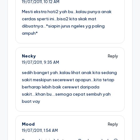
19/07/2011,
10:12 AM
Mesti ekstra hati2 yah bu…kalau punya anak
cerdas sperti ini…bisa2 kita skak mat
dibuatnya…*siapin jurus ngeles yg paling
ampuh*
Necky
Reply
19/07/2011,
9:35 AM
sedih banget yah..kalau lihat anak kita sedang
sakit meskipun secerewet apapun…kita tetap
berharap lebih baik cerewet daripada
sakit….khan bu….semoga cepat sembuh yah
buat vay
Mood
Reply
19/07/2011,
1:54 AM