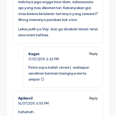
mulutnya juga engga bisa diam, adaaaaaaa
aja yang mau dikomentari. Kebanyakan gizi
atau karena ketularan tantenya yang cerewet?
Wong mamanya pendiam kok xixixi
Lekas pulih ya Vay, biar ga dicekoki minum terus
ama mami hehhee
Kaget
Reply
17/07/2011,
6:32 PM
Putra saya malah cerwet, walaupun
sendirian bermain bisingnya minta
ampun 🙂
Apikecil
Reply
16/07/2011,
6:55 PM
hahahah…