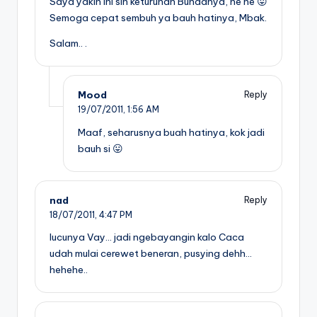
Saya yakin ini sih keturunan Bundanya, he he 😛
Semoga cepat sembuh ya bauh hatinya, Mbak.
Salam.. .
Mood
Reply
19/07/2011,
1:56 AM
Maaf, seharusnya buah hatinya, kok jadi
bauh si 😛
nad
Reply
18/07/2011,
4:47 PM
lucunya Vay… jadi ngebayangin kalo Caca
udah mulai cerewet beneran, pusying dehh…
hehehe..