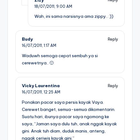
18/07/2011,
9:00 AM
Wah, ini sama narsisnya ama zippy.. :))
Budy
Reply
16/07/2011,
1:17 AM
Waduwh semoga cepat sembuh ya si
cerewetnya.. 🙂
Vicky Laurentina
Reply
16/07/2011,
12:25 AM
Ponakan pacar saya persis kayak Vaya.
Cerewet banget, semua-semua dikomentarin.
Suatu hari, ibunya pacar saya ngomong ke
saya, “Jaman saya dulu tuh, anak nggak kayak
gini. Anak tuh diam, duduk manis, anteng,
nggak ceriwis kayak gini.”