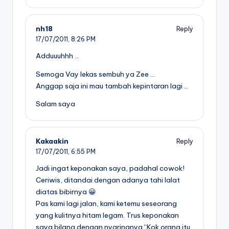
nh18
Reply
17/07/2011,
8:26 PM
Adduuuhhh …
Semoga Vay lekas sembuh ya Zee …
Anggap saja ini mau tambah kepintaran lagi …
Salam saya
Kakaakin
Reply
17/07/2011,
6:55 PM
Jadi ingat keponakan saya, padahal cowok!
Ceriwis, ditandai dengan adanya tahi lalat
diatas bibirnya 😀
Pas kami lagi jalan, kami ketemu seseorang
yang kulitnya hitam legam. Trus keponakan
saya bilang dengan nyaringnya “Kok orang itu