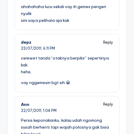
ahahahaha lucu sekali vay ih gemes pengen
nyulik
sini saya pelihara aja kak
depz
Reply
23/07/2011,
6:11 PM
cerewet tanda “otaknya berpikir” sepertinya
kak.
hehe..
vay nggemesin bgt sih 😀
Ann
Reply
22/07/2011,
1:04 PM
Persis keponakanku, kalau udah ngomong
susah berhenti tapi wajah polosnya gak bisa
bikin kesel.