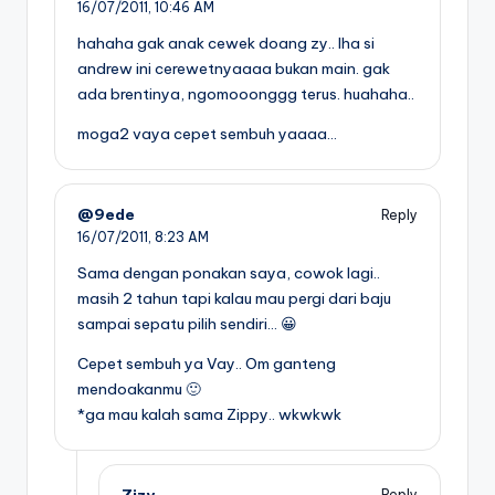
16/07/2011,
10:46 AM
hahaha gak anak cewek doang zy.. lha si
andrew ini cerewetnyaaaa bukan main. gak
ada brentinya, ngomooonggg terus. huahaha..
moga2 vaya cepet sembuh yaaaa…
@9ede
Reply
16/07/2011,
8:23 AM
Sama dengan ponakan saya, cowok lagi..
masih 2 tahun tapi kalau mau pergi dari baju
sampai sepatu pilih sendiri… 😀
Cepet sembuh ya Vay.. Om ganteng
mendoakanmu 🙂
*ga mau kalah sama Zippy.. wkwkwk
Zizy
Reply