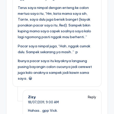
Terus saya nimpal dengan enteng ke calon
mertua saya itu, “Hm, kata mama saya sih,
Tante, saya dulu juga berisik banget (kayak
ponakan pacar saya itu, Red). Sampek bikin
kuping mama saya capek soalnya saya kalo
lagi ngomong pasti nggak mau berhenti..”
Pacar saya nimpal juga, “Hah, nggak cumak
dulu. Sampek sekarang ya masih..” :p
Ibunya pacar saya itu kayaknya langsung
pusing bayangin calon cucunya jadi cerewet
juga kalo anaknya sampek jadi kawin sama
saya.. 😀
Zizy
Reply
18/07/2011,
9:00 AM
Hahaa… gpp Vick.