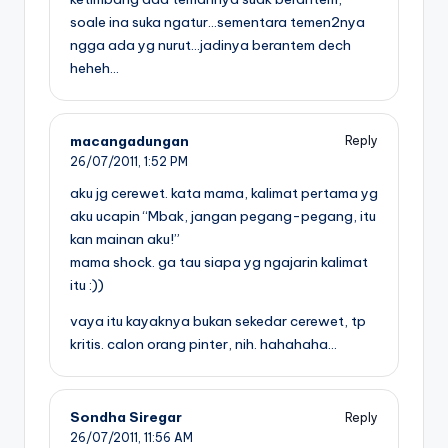
soale ina suka ngatur…sementara temen2nya
ngga ada yg nurut…jadinya berantem dech
heheh…
macangadungan
Reply
26/07/2011,
1:52 PM
aku jg cerewet. kata mama, kalimat pertama yg
aku ucapin “Mbak, jangan pegang-pegang, itu
kan mainan aku!”
mama shock. ga tau siapa yg ngajarin kalimat
itu :))
vaya itu kayaknya bukan sekedar cerewet, tp
kritis. calon orang pinter, nih. hahahaha…
Sondha Siregar
Reply
26/07/2011,
11:56 AM