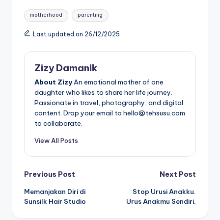
Tags:
motherhood
parenting
Last updated on 26/12/2025
Zizy Damanik
About Zizy
An emotional mother of one
daughter who likes to share her life journey.
Passionate in travel, photography, and digital
content. Drop your email to hello@tehsusu.com
to collaborate.
View All Posts
Post
Previous Post
Next Post
Memanjakan Diri di
Stop Urusi Anakku.
navigation
Sunsilk Hair Studio
Urus Anakmu Sendiri.