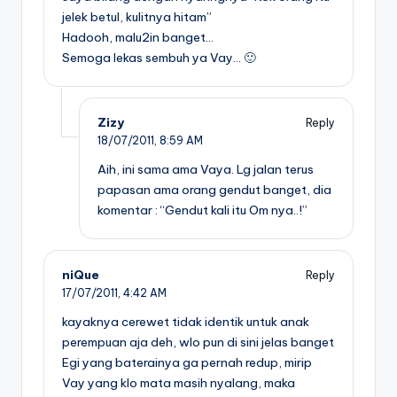
jelek betul, kulitnya hitam”
Hadooh, malu2in banget…
Semoga lekas sembuh ya Vay… 🙂
Zizy
Reply
18/07/2011,
8:59 AM
Aih, ini sama ama Vaya. Lg jalan terus
papasan ama orang gendut banget, dia
komentar : “Gendut kali itu Om nya..!”
niQue
Reply
17/07/2011,
4:42 AM
kayaknya cerewet tidak identik untuk anak
perempuan aja deh, wlo pun di sini jelas banget
Egi yang baterainya ga pernah redup, mirip
Vay yang klo mata masih nyalang, maka