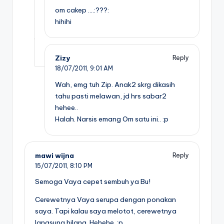
om cakep ….:???:
hihihi
Zizy
Reply
18/07/2011,
9:01 AM
Wah, emg tuh Zip. Anak2 skrg dikasih
tahu pasti melawan, jd hrs sabar2
hehee..
Halah. Narsis emang Om satu ini.. :p
mawi wijna
Reply
15/07/2011,
8:10 PM
Semoga Vaya cepet sembuh ya Bu!
Cerewetnya Vaya serupa dengan ponakan
saya. Tapi kalau saya melotot, cerewetnya
langsung hilang. Hehehe. :p