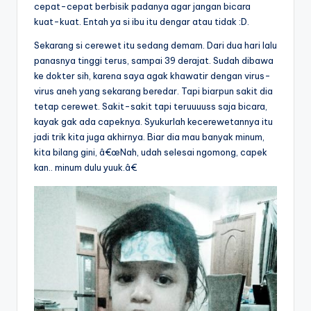
cepat-cepat berbisik padanya agar jangan bicara
kuat-kuat. Entah ya si ibu itu dengar atau tidak :D.
Sekarang si cerewet itu sedang demam. Dari dua hari lalu
panasnya tinggi terus, sampai 39 derajat. Sudah dibawa
ke dokter sih, karena saya agak khawatir dengan virus-
virus aneh yang sekarang beredar. Tapi biarpun sakit dia
tetap cerewet. Sakit-sakit tapi teruuuuss saja bicara,
kayak gak ada capeknya. Syukurlah kecerewetannya itu
jadi trik kita juga akhirnya. Biar dia mau banyak minum,
kita bilang gini, â€œNah, udah selesai ngomong, capek
kan.. minum dulu yuuk.â€