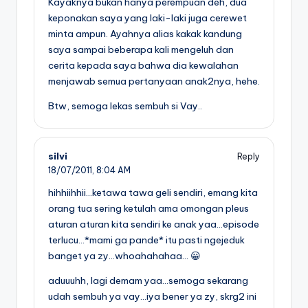
Kayaknya bukan hanya perempuan deh, dua
keponakan saya yang laki-laki juga cerewet
minta ampun. Ayahnya alias kakak kandung
saya sampai beberapa kali mengeluh dan
cerita kepada saya bahwa dia kewalahan
menjawab semua pertanyaan anak2nya, hehe.
Btw, semoga lekas sembuh si Vay..
silvi
Reply
18/07/2011,
8:04 AM
hihhiihhii…ketawa tawa geli sendiri, emang kita
orang tua sering ketulah ama omongan pleus
aturan aturan kita sendiri ke anak yaa…episode
terlucu…*mami ga pande* itu pasti ngejeduk
banget ya zy…whoahahahaa… 😀
aduuuhh, lagi demam yaa…semoga sekarang
udah sembuh ya vay…iya bener ya zy, skrg2 ini