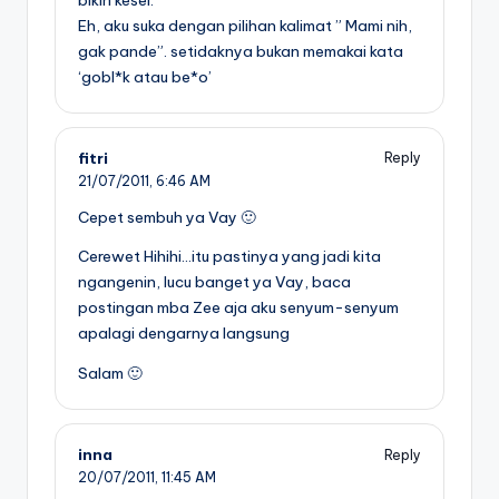
Eh, aku suka dengan pilihan kalimat ” Mami nih,
gak pande”. setidaknya bukan memakai kata
‘gobl*k atau be*o’
fitri
Reply
21/07/2011,
6:46 AM
Cepet sembuh ya Vay 🙂
Cerewet Hihihi…itu pastinya yang jadi kita
ngangenin, lucu banget ya Vay, baca
postingan mba Zee aja aku senyum-senyum
apalagi dengarnya langsung
Salam 🙂
inna
Reply
20/07/2011,
11:45 AM