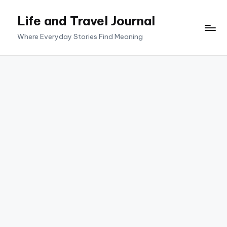
Life and Travel Journal
Skip
to
Where Everyday Stories Find Meaning
content