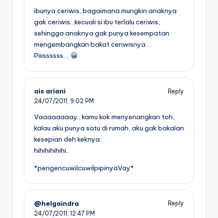
ibunya ceriwis, bagaimana mungkin anaknya
gak ceriwis.. kecuali si ibu terlalu ceriwis,
sehingga anaknya gak punya kesempatan
mengembangkan bakat ceriwisnya…
Piiissssss…. 😀
ais ariani
Reply
24/07/2011,
9:02 PM
Vaaaaaaaay.. kamu kok menyenangkan toh,
kalau aku punya satu di rumah, aku gak bakalan
kesepian deh keknya.
hihihihihihi..
*pengencuwilcuwilpipinyaVay*
@helgaindra
Reply
24/07/2011,
12:47 PM