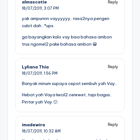
almascatie
Reply
18/07/2011,
3:07 PM
yak ampunnn vayyyyyy.. rasa2nya pengen
cubit dah.. *ups
ga bayangkan kalo vay bisa bahasa ambon
trus ngomel2 pake bahasa ambon 😀
Lyliana Thia
Reply
18/07/2011,
1:56 PM
Banyak minum supaya cepat sembuh yah Vay..
Hebat yah Vaya kecil2 cerewet, tapi bagus..
Pintar yah Vay 🙂
imadewira
Reply
18/07/2011,
10:32 AM