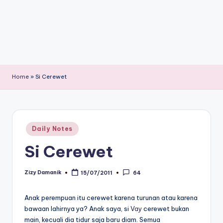
Home
»
Si Cerewet
Posted
Daily Notes
in
Si Cerewet
Zizy Damanik
15/07/2011
64
Posted
by
Anak perempuan itu cerewet karena turunan atau karena
bawaan lahirnya ya? Anak saya, si
Vay
cerewet bukan
main, kecuali dia tidur saja baru diam. Semua