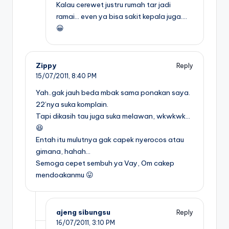
Kalau cerewet justru rumah tar jadi
ramai… even ya bisa sakit kepala juga….
😀
Zippy
Reply
15/07/2011,
8:40 PM
Yah..gak jauh beda mbak sama ponakan saya.
22’nya suka komplain.
Tapi dikasih tau juga suka melawan, wkwkwk…
😆
Entah itu mulutnya gak capek nyerocos atau
gimana, hahah…
Semoga cepet sembuh ya Vay, Om cakep
mendoakanmu 😛
ajeng sibungsu
Reply
16/07/2011,
3:10 PM