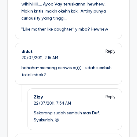
wihihiiiiiii…. Ayoo Vay teruskannn, hewhew..
Makin kritis, makin okehh kok.. Artiny punya
curiousity yang tinggi…
“Like mother like daughter” y mba? Hewhew
didut
Reply
20/07/2011,
2:16 AM
hahaha~ memang ceriwis =))) …udah sembuh
total mbak?
Zizy
Reply
22/07/2011,
7:54 AM
Sekarang sudah sembuh mas Duf.
Syukurlah. 🙂