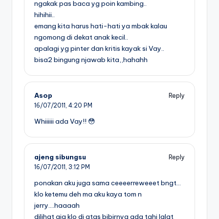
ngakak pas baca yg poin kambing..
hihihii..
emang kita harus hati-hati ya mbak kalau
ngomong di dekat anak kecil..
apalagi yg pinter dan kritis kayak si Vay..
bisa2 bingung njawab kita,,hahahh
Asop
Reply
16/07/2011,
4:20 PM
Whiiiiii ada Vay!! 😳
ajeng sibungsu
Reply
16/07/2011,
3:12 PM
ponakan aku juga sama ceeeerreweeet bngt…
klo ketemu deh ma aku kaya tom n
jerry….haaaah
dilihat aja klo di atas bibirnya ada tahi lalat