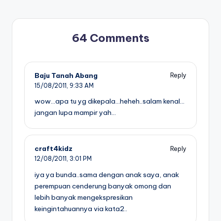
64 Comments
Baju Tanah Abang
Reply
15/08/2011,
9:33 AM
wow…apa tu yg dikepala…heheh..salam kenal…
jangan lupa mampir yah…
craft4kidz
Reply
12/08/2011,
3:01 PM
iya ya bunda..sama dengan anak saya, anak
perempuan cenderung banyak omong dan
lebih banyak mengekspresikan
keingintahuannya via kata2..