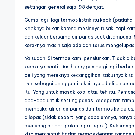
settingan general saja, 98 derajat.
Cuma lagi-lagi termos listrik itu keok (padaha
Keoknya bukan karena mesinnya rusak, tapi kar
dan keluar bersama air panas saat ditampung. S
keraknya masih saja ada dan terus mengelupas
Ya sudah. Si termos kami pensiunkan. Tidak dibu
keraknya nanti. Dan hubby pun pergi lagi berburu
beli yang mereknya kecanggihan, takutnya kita
Dan sebagai pengganti, akhirnya dibelilah pema
itu. Yang untuk masak kopi atau teh itu. Pemasa
apa-apa untuk setting panas, kecepatan tampun
membuka aliran air panas dari termos ke gelas.
dilepas (tidak seperti yang sebelumnya, hanya 
menuang air dari galon agak repot). Kekuranga
kita menyentuh badan termos dengan tangan te