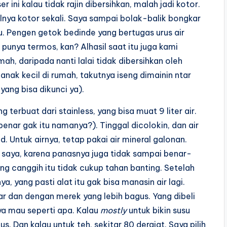
 ini kalau tidak rajin dibersihkan, malah jadi kotor.
alnya kotor sekali. Saya sampai bolak-balik bongkar
u. Pengen getok bedinde yang bertugas urus air
punya termos, kan? Alhasil saat itu juga kami
ah, daripada nanti lalai tidak dibersihkan oleh
nak kecil di rumah, takutnya iseng dimainin ntar
yang bisa dikunci ya).
terbuat dari stainless, yang bisa muat 9 liter air.
(benar gak itu namanya?). Tinggal dicolokin, dan air
Untuk airnya, tetap pakai air mineral galonan.
t saya, karena panasnya juga tidak sampai benar-
ng canggih itu tidak cukup tahan banting. Setelah
, yang pasti alat itu gak bisa manasin air lagi.
sar dan dengan merek yang lebih bagus. Yang dibeli
ya mau seperti apa. Kalau
mostly
untuk bikin susu
s. Dan kalau untuk teh, sekitar 80 derajat. Saya pilih