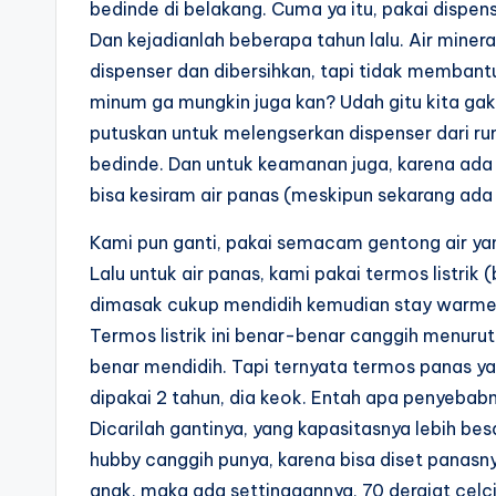
bedinde di belakang. Cuma ya itu, pakai dispenser
Dan kejadianlah beberapa tahun lalu. Air miner
dispenser dan dibersihkan, tapi tidak membant
minum ga mungkin juga kan? Udah gitu kita gak 
putuskan untuk melengserkan dispenser dari rum
bedinde. Dan untuk keamanan juga, karena ada a
bisa kesiram air panas (meskipun sekarang ada 
Kami pun ganti, pakai semacam gentong air yang 
Lalu untuk air panas, kami pakai termos listrik 
dimasak cukup mendidih kemudian stay warmed. 
Termos listrik ini benar-benar canggih menuru
benar mendidih. Tapi ternyata termos panas ya
dipakai 2 tahun, dia keok. Entah apa penyebabnya
Dicarilah gantinya, yang kapasitasnya lebih be
hubby canggih punya, karena bisa diset panasn
anak, maka ada settinggannya, 70 derajat celciu