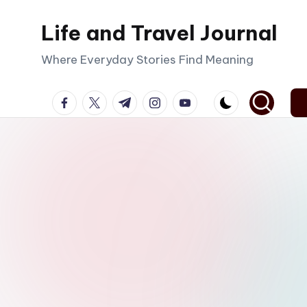
Life and Travel Journal
Skip
to
Where Everyday Stories Find Meaning
content
facebook.com
twitter.com
t.me
instagram.com
youtube.com