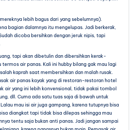
l mereknya lebih bagus dari yang sebelumnya).
ena bagian dalamnya itu mengelupas. Jadi berkerak,
udah dicoba bersihkan dengan jeruk nipis, tapi
.
ang, tapi akan dibetulin dan dibersihkan kerak-
 termos air panas. Kali ini hubby bilang gak mau lagi
 salah kaprah saat membersihkan dan malah rusak.
sak air panas kayak yang di restoran-restoran hotel
k air yang ini lebih konvensional, tidak pakai tombol
g, dll. Cuma ada satu tuas saja di bawah untuk
 Lalau mau isi air juga gampang, karena tutupnya bisa
bisa diangkat tapi tidak bisa dilepas sehingga mau
nnya tentu saja bukan anti panas. Jadi jangan sampai
lanjang, karena panasnya bukan main. Pemasak air