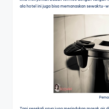
ala hotel ini juga bisa memanaskan sewaktu-wa
Pemasa
Tapi sesekali saya juga merindukan masak air d