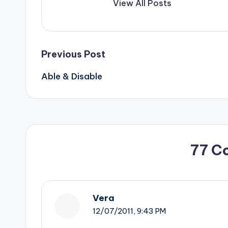
View All Posts
Post
Previous Post
Able & Disable
navigation
77 C
Vera
12/07/2011,
9:43 PM