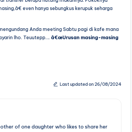
ggal transfer berapa hutang makannya. Pokoknya
sing,â€ even hanya sebungkus kerupuk seharga
a mengundang Anda meeting Sabtu pagi di kafe mana
bayarin lho. Teuutepp….
â€œUrusan masing-masing
Last updated on 26/08/2024
ther of one daughter who likes to share her