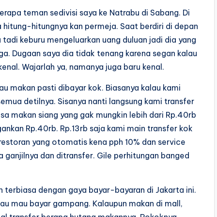
rapa teman sedivisi saya ke Natrabu di Sabang. Di
na hitung-hitungnya kan permeja. Saat berdiri di depan
ia tadi keburu mengeluarkan uang duluan jadi dia yang
rga. Dugaan saya dia tidak tenang karena segan kalau
nal. Wajarlah ya, namanya juga baru kenal.
u makan pasti dibayar kok. Biasanya kalau kami
emua detilnya. Sisanya nanti langsung kami transfer
asa makan siang yang gak mungkin lebih dari Rp.40rb
gankan Rp.40rb. Rp.13rb saja kami main transfer kok
i restoran yang otomatis kena pph 10% dan service
ganjilnya dan ditransfer. Gile perhitungan banged
 terbiasa dengan gaya bayar-bayaran di Jakarta ini.
au mau bayar gampang. Kalaupun makan di mall,