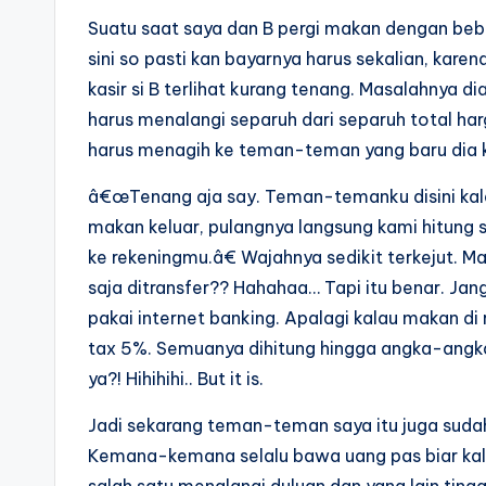
Suatu saat saya dan B pergi makan dengan bebe
sini so pasti kan bayarnya harus sekalian, kare
kasir si B terlihat kurang tenang. Masalahnya d
harus menalangi separuh dari separuh total ha
harus menagih ke teman-teman yang baru dia ke
â€œTenang aja say. Teman-temanku disini kala
makan keluar, pulangnya langsung kami hitung s
ke rekeningmu.â€ Wajahnya sedikit terkejut. M
saja ditransfer?? Hahahaa… Tapi itu benar. Jan
pakai internet banking. Apalagi kalau makan d
tax 5%. Semuanya dihitung hingga angka-angka 
ya?! Hihihihi.. But it is.
Jadi sekarang teman-teman saya itu juga sudah
Kemana-kemana selalu bawa uang pas biar kal