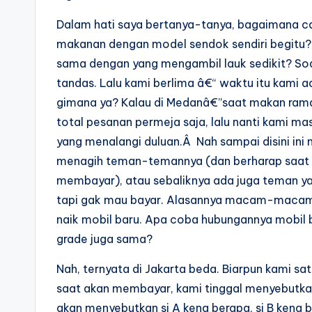
Dalam hati saya bertanya-tanya, bagaimana ca
makanan dengan model sendok sendiri begitu?
sama dengan yang mengambil lauk sedikit? Soal
tandas. Lalu kami berlima â€“ waktu itu kami
gimana ya? Kalau di Medanâ€”saat makan rama
total pesanan permeja saja, lalu nanti kami
yang menalangi duluan.Â Nah sampai disini ini n
menagih teman-temannya (dan berharap saat m
membayar), atau sebaliknya ada juga teman yan
tapi gak mau bayar. Alasannya macam-macam,
naik mobil baru. Apa coba hubungannya mobil 
grade juga sama?
Nah, ternyata di Jakarta beda. Biarpun kami sat
saat akan membayar, kami tinggal menyebutkan 
akan menyebutkan si A kena berapa, si B kena b