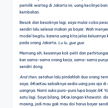
pemilik warteg di Jakarta ini, uang kecilnya b
kembalian.
Besok dan besoknya lagi, saya mulai coba pe
sendiri lalu selesai makan ya bayar. Wah men
model begitu, karena uang kita jelas keluarn
pada orang Jakarta.
Lu lu, gue gue
.
Memang sih, kesannya kok pelit dan perhitungan 
kan sama-sama orang kerja, sama-sama punya ga
sendiri dong.
And then
, setahun lalu pindahlah dua orang te
saya, â€œKau sebaiknya sedia uang pas aja di 
uangnya. Nanti suka pura-pura lupa bayar.â€
satu lagi. Saya bilang, â€œJangan khawatir, d
masing, jadi mau gak mau doi harus bayar send