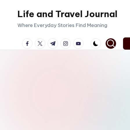
Life and Travel Journal
Skip
to
Where Everyday Stories Find Meaning
content
facebook.com
twitter.com
t.me
instagram.com
youtube.com