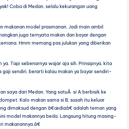
anyak! Coba di Medan, selalu kekurangan uang
san makanan model prasmanan. Jadi main ambil
yenangkan juga ternyata makan dan bayar dengan
ya kemana. Hmm memang pas julukan yang diberikan
ya. Tapi sebenarnya wajar aja sih. Prinsipnya, kita
ji sendiri, berarti kalau makan ya bayar sendiri-
man saya dari Medan. Yang satuÂ si A berbisik ke
dompet. Kalo makan sama si B, susah itu keluar
 Yang dimaksud dengan â€œdiaâ€ adalah teman yang
isini model makannya beda. Langsung hitung masing-
iri makanannya.â€