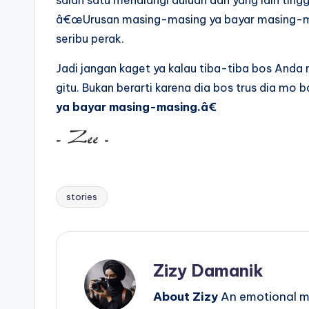
salah satu menalangi duluan dan yang lain tin
â€œUrusan masing-masing ya bayar masing-ma
seribu perak.
Jadi jangan kaget ya kalau tiba-tiba bos And
gitu. Bukan berarti karena dia bos trus dia mo 
ya bayar masing-masing.â€
stories
Tags:
Zizy Damanik
About Zizy
An emotional mo