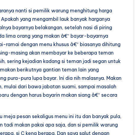
ranya nanti si pemilik warung menghitung harga
 Apakah yang mengambil lauk banyak harganya
nya bayarnya belakangan, setelah nasi di piring
 ada lima orang yang makan â€“ bayar-bayarnya
i-ramai dengan menu khusus â€“ biasanya dihitung
 masing-masing akan membayar ke beberapa teman
ih, sering kejadian kadang si teman jadi segan untuk
akan berikutnya gantian teman lain yang
g pura-pura lupa bayar. Ini dia nih malasnya. Makan
 mulai dari bawa jabatan suami, sampai masalah
baru dengan harus bayarin makan siang â€“ secara
u meja pesan sekaligus menu ini itu dan banyak pula,
tadi makan pakai apa saja, dan si pemilik warung
erapa, si C kena berapa. Dan saya salut dengan