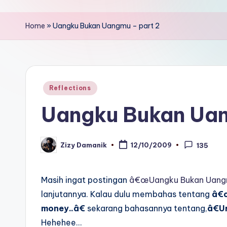
Home
»
Uangku Bukan Uangmu – part 2
Posted
Reflections
in
Uangku Bukan Uan
Zizy Damanik
12/10/2009
135
Posted
by
Masih ingat postingan
â€œUangku Bukan Uang
lanjutannya. Kalau dulu membahas tentang
â€œ
money..â€
sekarang bahasannya tentang,
â€U
Hehehee…