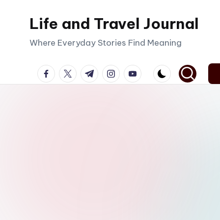
Life and Travel Journal
Skip
to
Where Everyday Stories Find Meaning
content
facebook.com
twitter.com
t.me
instagram.com
youtube.com