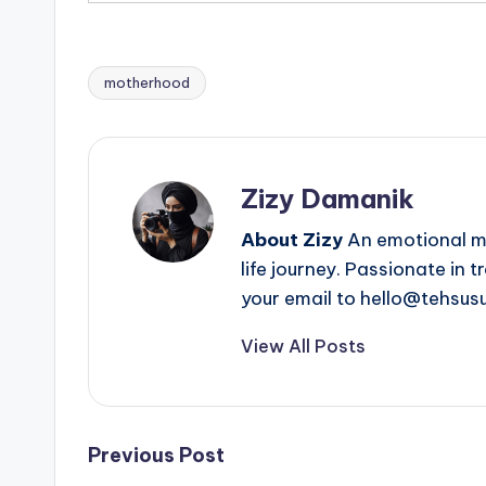
motherhood
Tags:
Zizy Damanik
About Zizy
An emotional mo
life journey. Passionate in 
your email to hello@tehsus
View All Posts
Post
Previous Post