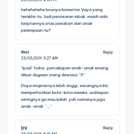
hehehehehe lucunya komentar Vaya yang
terakhir itu. Jadi penasaran mbak, masih ada
lanjutannya atau jawaban dari anak
perempuan itu?
fitri
Reply
23/05/2011,
11:27 AM
“Ipad” haha…percakapan anak-anak emang
diluar dugaan orang dewasa ^P^
Daya imajinernya lebih tinggi, senangnya klo
memperhatikan kata-kata mereka, walaupun
seringnya ga mau kalah. yah namanya juga
anak-anak ^_^
DV
Reply