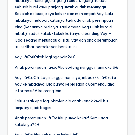
mbaknya menunggu di gang toilet. Di gang itu ada
sebuah kursi kayu panjang untuk duduk menunggu.
Setelah selesai, saya keluar dan menjemput Vay. Lalu
mbaknya melapor, katanya tadi ada anak perempuan
cina (kesannya rasis ya, tapi emang begitulah kata si
mbak), sudah kakak-kakak katanya dibanding Vay —
juga sedang menunggu di situ. Vay dan anak perempuan
itu terlibat percakapan berikut ini :
Vay : â€œKakak lagi ngapain?â€
Anak perempuan : â€œAku sedang nunggu mami aku.â€
Vay : â€œOh. Lagi nunggu maminya, mbaakkk…â€ kata
Vay ke mbaknya. Dia punya kebiasaan â€œmengulang
informasiâ€ ke orang lain.
Lalu entah apa lagi obrolan ala anak-anak kecil itu,
lanjutnya jadi begini.
Anak perempuan : â€œAku punya kakak! Kamu ada
kakaknya?â€
Vay : â€œAku gak punya kakak.â€