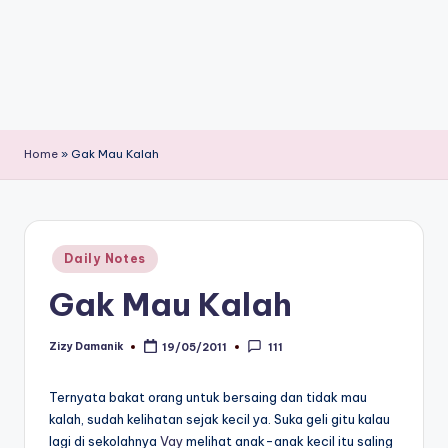
Home
»
Gak Mau Kalah
Posted
Daily Notes
in
Gak Mau Kalah
Zizy Damanik
19/05/2011
111
Posted
by
Ternyata bakat orang untuk bersaing dan tidak mau
kalah, sudah kelihatan sejak kecil ya. Suka geli gitu kalau
lagi di sekolahnya
Vay
melihat anak-anak kecil itu saling