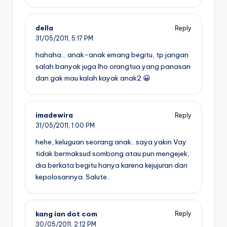
della
Reply
31/05/2011,
5:17 PM
hahaha… anak-anak emang begitu, tp jangan
salah banyak juga lho orangtua yang panasan
dan gak mau kalah kayak anak2 😀
imadewira
Reply
31/05/2011,
1:00 PM
hehe, keluguan seorang anak.. saya yakin Vay
tidak bermaksud sombong atau pun mengejek,
dia berkata begitu hanya karena kejujuran dan
kepolosannya. Salute..
kang ian dot com
Reply
30/05/2011,
2:12 PM