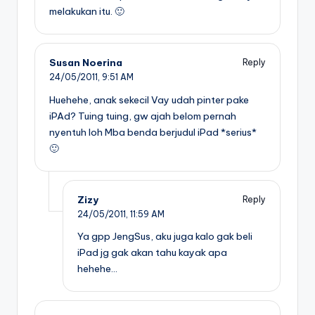
melakukan itu. 🙂
Susan Noerina
Reply
24/05/2011,
9:51 AM
Huehehe, anak sekecil Vay udah pinter pake
iPAd? Tuing tuing, gw ajah belom pernah
nyentuh loh Mba benda berjudul iPad *serius*
🙂
Zizy
Reply
24/05/2011,
11:59 AM
Ya gpp JengSus, aku juga kalo gak beli
iPad jg gak akan tahu kayak apa
hehehe…