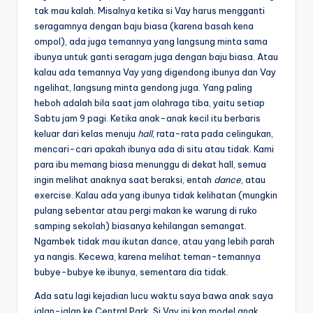
tak mau kalah. Misalnya ketika si Vay harus mengganti
seragamnya dengan baju biasa (karena basah kena
ompol), ada juga temannya yang langsung minta sama
ibunya untuk ganti seragam juga dengan baju biasa. Atau
kalau ada temannya Vay yang digendong ibunya dan Vay
ngelihat, langsung minta gendong juga. Yang paling
heboh adalah bila saat jam olahraga tiba, yaitu setiap
Sabtu jam 9 pagi. Ketika anak-anak kecil itu berbaris
keluar dari kelas menuju
hall
, rata-rata pada celingukan,
mencari-cari apakah ibunya ada di situ atau tidak. Kami
para ibu memang biasa menunggu di dekat hall, semua
ingin melihat anaknya saat beraksi, entah
dance
, atau
exercise. Kalau ada yang ibunya tidak kelihatan (mungkin
pulang sebentar atau pergi makan ke warung di ruko
samping sekolah) biasanya kehilangan semangat.
Ngambek tidak mau ikutan dance, atau yang lebih parah
ya nangis. Kecewa, karena melihat teman-temannya
bubye-bubye ke ibunya, sementara dia tidak.
Ada satu lagi kejadian lucu waktu saya bawa anak saya
jalan-jalan ke Central Park. Si Vay ini kan model anak