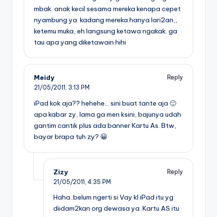
mbak. anak kecil sesama mereka kenapa cepet
nyambung ya. kadang mereka hanya lari2an,,
ketemu muka, eh langsung ketawa ngakak. ga
tau apa yang diketawain hihi
Meidy
Reply
21/05/2011,
3:13 PM
iPad kok aja?? hehehe… sini buat tante aja 🙂
apa kabar zy, lama ga men ksini, bajunya udah
gantim cantik plus ada banner Kartu As. Btw,
bayar brapa tuh zy? 😀
Zizy
Reply
21/05/2011,
4:35 PM
Haha..belum ngerti si Vay kl iPad itu yg
diidam2kan org dewasa ya. Kartu AS itu