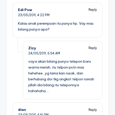
Edi Psw
Reply
23/05/2011,
4:22 PM
Kalau anak perempuan itu punya hp, Vay mau
bilang punya apa?
Zizy
Reply
24/05/2011,
6:54 AM
vaya akan bilang punya telepon baru
warna merah, itu telpon pstn mas
hehehee…yg lama kan rusak, dan
berhubung doi tkg angkat telpon rumah
jdlah dia bilang itu teleponnya
hahahaha….
dian
Reply
23/05/2011,
4:16 PM