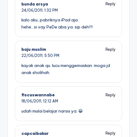
bunda arsya
Reply
24/06/2011,
1:32 PM
kalo aku, pabriknya iPad aja.
hehe…si vay PeDe abis ya. sip deh!!!
baju muslim
Reply
22/06/2011,
5:50 PM
kayak anak qu. lucu menggemaskan. moga jd
anak sholihah.
fiscuswannabe
Reply
18/06/2011,
12:12 AM
udah mulai belajar narsis ya. 😀
capcaibakar
Reply