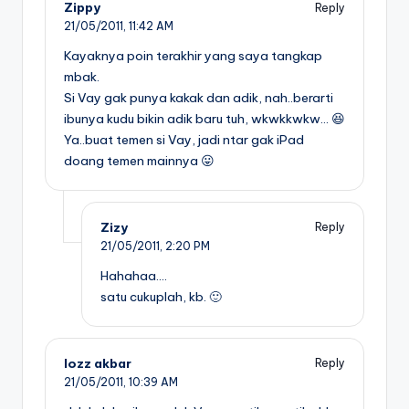
Zippy
Reply
21/05/2011,
11:42 AM
Kayaknya poin terakhir yang saya tangkap
mbak.
Si Vay gak punya kakak dan adik, nah..berarti
ibunya kudu bikin adik baru tuh, wkwkkwkw… 😆
Ya..buat temen si Vay, jadi ntar gak iPad
doang temen mainnya 😛
Zizy
Reply
21/05/2011,
2:20 PM
Hahahaa….
satu cukuplah, kb. 🙂
lozz akbar
Reply
21/05/2011,
10:39 AM