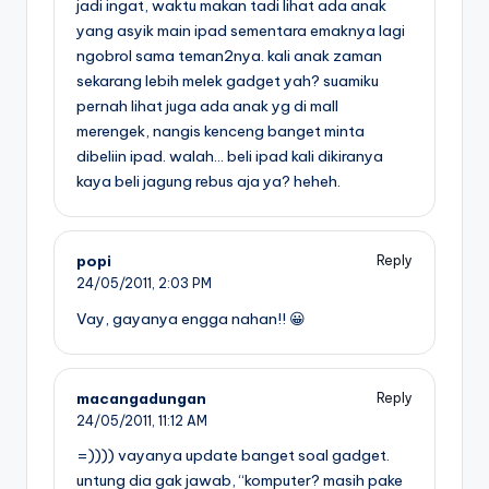
jadi ingat, waktu makan tadi lihat ada anak
yang asyik main ipad sementara emaknya lagi
ngobrol sama teman2nya. kali anak zaman
sekarang lebih melek gadget yah? suamiku
pernah lihat juga ada anak yg di mall
merengek, nangis kenceng banget minta
dibeliin ipad. walah… beli ipad kali dikiranya
kaya beli jagung rebus aja ya? heheh.
popi
Reply
24/05/2011,
2:03 PM
Vay, gayanya engga nahan!! 😀
macangadungan
Reply
24/05/2011,
11:12 AM
=)))) vayanya update banget soal gadget.
untung dia gak jawab, “komputer? masih pake