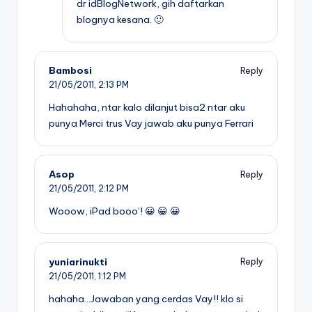
dr idBlogNetwork, gih daftarkan
blognya kesana. 🙂
Bambosi
Reply
21/05/2011,
2:13 PM
Hahahaha, ntar kalo dilanjut bisa2 ntar aku
punya Merci trus Vay jawab aku punya Ferrari
Asop
Reply
21/05/2011,
2:12 PM
Wooow, iPad booo’! 😀 😀 😀
yuniarinukti
Reply
21/05/2011,
1:12 PM
hahaha…Jawaban yang cerdas Vay!! klo si