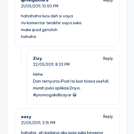
@helgaindra
Reply
21/05/2011,
10:50 PM
hahahaha lucu deh si vaya
itu komentar terakhir saya suka
make ipad getoloh
hahaha
Zizy
Reply
22/05/2011,
8:33 PM
Hehe.
Dan ternyata iPad itu luar biasa usefull,
murah pula aplikasi2nya…
#promogakdibayar 😀
easy
Reply
21/05/2011,
3:15 PM
hahaha.. eh kadang aku juga suka bingung