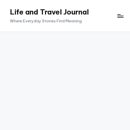
Life and Travel Journal
Skip
to
Where Everyday Stories Find Meaning
content