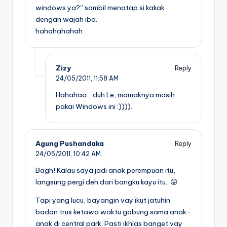
windows ya?” sambil menatap si kakak
dengan wajah iba.
hahahahahah
Zizy
Reply
24/05/2011,
11:58 AM
Hahahaa… duh Le, mamaknya masih
pakai Windows ini :)))).
Agung Pushandaka
Reply
24/05/2011,
10:42 AM
Bagh! Kalau saya jadi anak perempuan itu,
langsung pergi deh dari bangku kayu itu.. 😛
Tapi yang lucu, bayangin vay ikut jatuhin
badan trus ketawa waktu gabung sama anak-
anak di central park. Pasti ikhlas banget vay