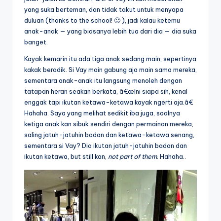
yang suka berteman, dan tidak takut untuk menyapa
duluan (thanks to the school! 🙂 ), jadi kalau ketemu
anak-anak — yang biasanya lebih tua dari dia — dia suka
banget.
Kayak kemarin itu ada tiga anak sedang main, sepertinya
kakak beradik. Si Vay main gabung aja main sama mereka,
sementara anak-anak itu langsung menoleh dengan
tatapan heran seakan berkata, â€œIni siapa sih, kenal
enggak tapi ikutan ketawa-ketawa kayak ngerti aja.â€
Hahaha. Saya yang melihat sedikit iba juga, soalnya
ketiga anak kan sibuk sendiri dengan permainan mereka,
saling jatuh-jatuhin badan dan ketawa-ketawa senang,
sementara si Vay? Dia ikutan jatuh-jatuhin badan dan
ikutan ketawa, but still kan,
not part of them
. Hahaha..