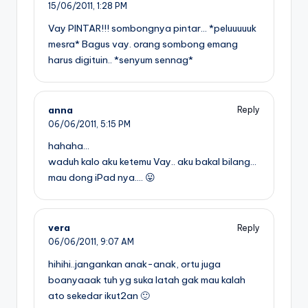
15/06/2011,
1:28 PM
Vay PINTAR!!! sombongnya pintar… *peluuuuuk
mesra* Bagus vay. orang sombong emang
harus digituin.. *senyum sennag*
anna
Reply
06/06/2011,
5:15 PM
hahaha…
waduh kalo aku ketemu Vay.. aku bakal bilang…
mau dong iPad nya…. 😛
vera
Reply
06/06/2011,
9:07 AM
hihihi..jangankan anak-anak, ortu juga
boanyaaak tuh yg suka latah gak mau kalah
ato sekedar ikut2an 🙂