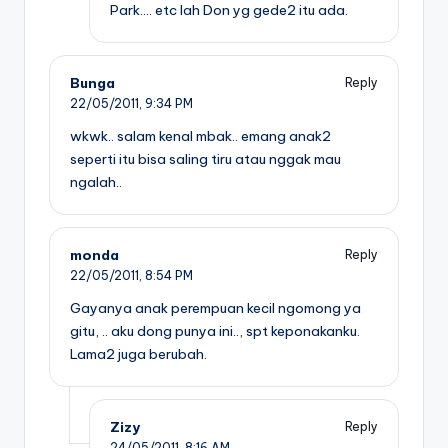
Park…. etc lah Don yg gede2 itu ada.
Bunga
Reply
22/05/2011,
9:34 PM
wkwk.. salam kenal mbak.. emang anak2
seperti itu bisa saling tiru atau nggak mau
ngalah..
monda
Reply
22/05/2011,
8:54 PM
Gayanya anak perempuan kecil ngomong ya
gitu, .. aku dong punya ini.., spt keponakanku.
Lama2 juga berubah.
Zizy
Reply
24/05/2011,
8:16 AM