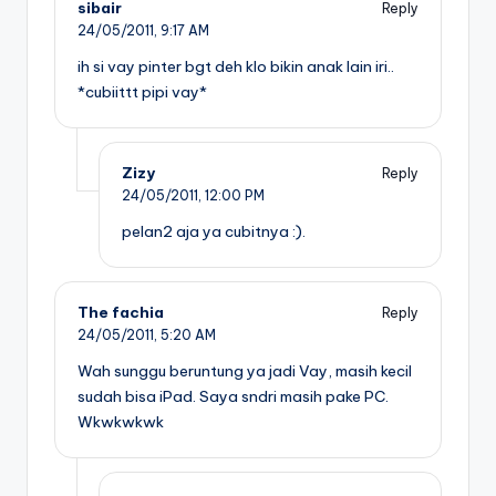
sibair
Reply
24/05/2011,
9:17 AM
ih si vay pinter bgt deh klo bikin anak lain iri..
*cubiittt pipi vay*
Zizy
Reply
24/05/2011,
12:00 PM
pelan2 aja ya cubitnya :).
The fachia
Reply
24/05/2011,
5:20 AM
Wah sunggu beruntung ya jadi Vay, masih kecil
sudah bisa iPad. Saya sndri masih pake PC.
Wkwkwkwk