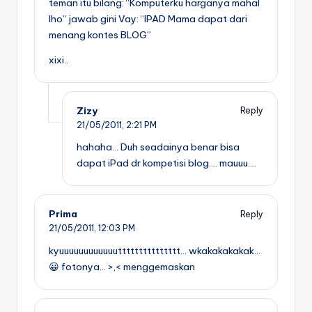
teman itu bilang: “Komputerku harganya mahal
lho” jawab gini Vay: “IPAD Mama dapat dari
menang kontes BLOG”
xixi..
Zizy
Reply
21/05/2011,
2:21 PM
hahaha… Duh seadainya benar bisa
dapat iPad dr kompetisi blog…. mauuu….
Prima
Reply
21/05/2011,
12:03 PM
kyuuuuuuuuuuuuttttttttttttttt… wkakakakakak…
😀 fotonya… >,< menggemaskan