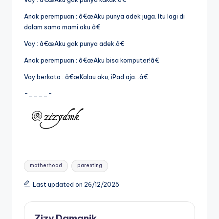
Anak perempuan : â€œAku punya adek juga. Itu lagi di
dalam sama mami aku.â€
Vay : â€œAku gak punya adek.â€
Anak perempuan : â€œAku bisa komputer!â€
Vay berkata : â€œKalau aku, iPad aja…â€
-____-
Tags:
motherhood
parenting
Last updated on 26/12/2025
Zizy Damanik