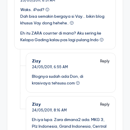
23/05/2011,
8:31 AM
Waks.. iPad? 🙂
Dah bisa semakin bergaya si Vay… bikin blog
khusus Vay dong hehehe.. 🙂
Eh itu ZARA counter di mana? Aku sering ke
Kelapa Gading kalau pas lagi pulang Indo 🙂
Zizy
Reply
24/05/2011,
6:55 AM
Blognya sudah ada Don, di
krasivaya.tehsusu.com 🙂
Zizy
Reply
24/05/2011,
8:16 AM
Eh iya lupa. Zara dimana2 ada. MKG 3,
Plz Indonesia, Grand Indonesia, Central