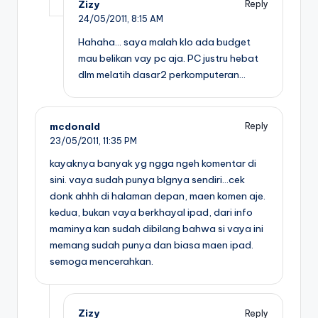
Zizy
Reply
24/05/2011,
8:15 AM
Hahaha… saya malah klo ada budget
mau belikan vay pc aja. PC justru hebat
dlm melatih dasar2 perkomputeran…
mcdonald
Reply
23/05/2011,
11:35 PM
kayaknya banyak yg ngga ngeh komentar di
sini. vaya sudah punya blgnya sendiri…cek
donk ahhh di halaman depan, maen komen aje.
kedua, bukan vaya berkhayal ipad, dari info
maminya kan sudah dibilang bahwa si vaya ini
memang sudah punya dan biasa maen ipad.
semoga mencerahkan.
Zizy
Reply