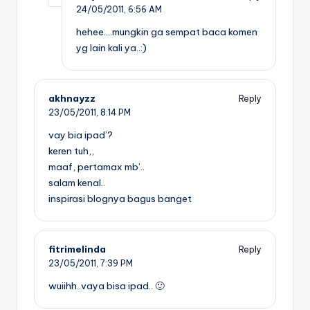
24/05/2011,
6:56 AM
hehee….mungkin ga sempat baca komen
yg lain kali ya..:)
akhnayzz
Reply
23/05/2011,
8:14 PM
vay bia ipad’?
keren tuh,,
maaf, pertamax mb’..
salam kenal..
inspirasi blognya bagus banget
fitrimelinda
Reply
23/05/2011,
7:39 PM
wuiihh..vaya bisa ipad.. 🙂