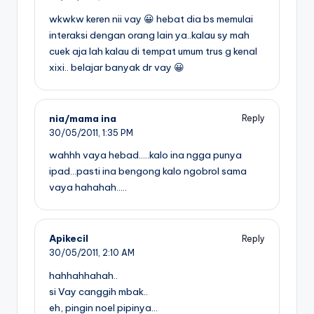
wkwkw keren nii vay 😀 hebat dia bs memulai
interaksi dengan orang lain ya..kalau sy mah
cuek aja lah kalau di tempat umum trus g kenal
xixi.. belajar banyak dr vay 😀
nia/mama ina
Reply
30/05/2011,
1:35 PM
wahhh vaya hebad…..kalo ina ngga punya
ipad…pasti ina bengong kalo ngobrol sama
vaya hahahah…..
Apikecil
Reply
30/05/2011,
2:10 AM
hahhahhahah..
si Vay canggih mbak..
eh, pingin noel pipinya…