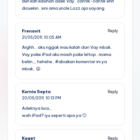
duh kah kasihan adek Vay.. cantik-cantik ehh
dicuekin.. sini ama uncle Lozz aja sayang
Frenavit
Reply
21/05/2011,
10:05 AM
Arghh… aku nggak mau kalah dari Vay mbak..
Vay pake iPad aku masih pake leltop.. mama
beliin,,, hehehe.. #abaikan komentar ini ya
mbak.. 😛
Kurnia Septa
Reply
20/05/2011,
10:13 PM
Adeknya lucu,,
wah iPad? iyu seperti apa ya 🙂
Kaget
Reply