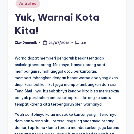
Posted
Articles
in
Yuk, Warnai Kota
Kita!
Zizy Damanik
24/07/2012
40
Posted
by
Warna dapat memberi pengaruh besar terhadap
psikologi seseorang. Makanya, banyak orang saat
membangun rumah tinggal atau perkantoran,
mempertimbangkan dengan benar warna apa yang akan
diaplikasi, bahkan ikut juga mempertimbangkan dari sisi
Feng Shui-nya. Itu sebabnya kenapa kita bisa merasakan
banyak perubahan emosi setiap kali datang ke suatu
tempat karena kita terpengaruh oleh warnanya.
Yeah contohnya kalau masuk ke kantor yang interiornya
dominan warna biru, terasa langsung suasanya tenang,
damai, tapi lama-lama terasa membosankan juga karena
ternyata penggunaan warna biru yang berlebihan bisa