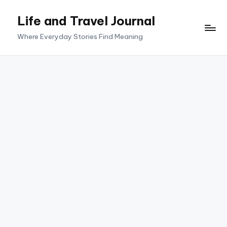
Life and Travel Journal
Skip
to
Where Everyday Stories Find Meaning
content