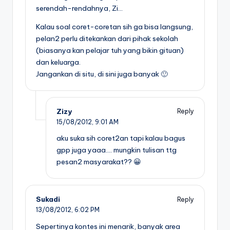
serendah-rendahnya, Zi…
Kalau soal coret-coretan sih ga bisa langsung,
pelan2 perlu ditekankan dari pihak sekolah
(biasanya kan pelajar tuh yang bikin gituan)
dan keluarga.
Jangankan di situ, di sini juga banyak 🙂
Zizy
Reply
15/08/2012,
9:01 AM
aku suka sih coret2an tapi kalau bagus
gpp juga yaaa…. mungkin tulisan ttg
pesan2 masyarakat?? 😀
Sukadi
Reply
13/08/2012,
6:02 PM
Sepertinya kontes ini menarik, banyak area