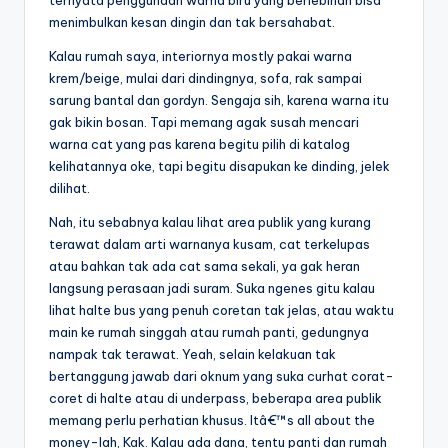
menimbulkan kesan dingin dan tak bersahabat.
Kalau rumah saya, interiornya mostly pakai warna
krem/beige, mulai dari dindingnya, sofa, rak sampai
sarung bantal dan gordyn. Sengaja sih, karena warna itu
gak bikin bosan. Tapi memang agak susah mencari
warna cat yang pas karena begitu pilih di katalog
kelihatannya oke, tapi begitu disapukan ke dinding, jelek
dilihat.
Nah, itu sebabnya kalau lihat area publik yang kurang
terawat dalam arti warnanya kusam, cat terkelupas
atau bahkan tak ada cat sama sekali, ya gak heran
langsung perasaan jadi suram. Suka ngenes gitu kalau
lihat halte bus yang penuh coretan tak jelas, atau waktu
main ke rumah singgah atau rumah panti, gedungnya
nampak tak terawat. Yeah, selain kelakuan tak
bertanggung jawab dari oknum yang suka curhat corat-
coret di halte atau di underpass, beberapa area publik
memang perlu perhatian khusus. Itâ€™s all about the
money-lah, Kak. Kalau ada dana, tentu panti dan rumah