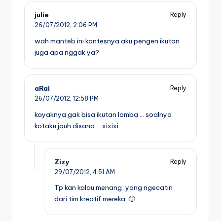
julie
Reply
26/07/2012,
2:06 PM
wah manteb ini kontesnya aku pengen ikutan
juga apa nggak ya?
aRai
Reply
26/07/2012,
12:58 PM
kayaknya gak bisa ikutan lomba … soalnya
kotaku jauh disana … xixixi
Zizy
Reply
29/07/2012,
4:51 AM
Tp kan kalau menang, yang ngecatin
dari tim kreatif mereka. 🙂