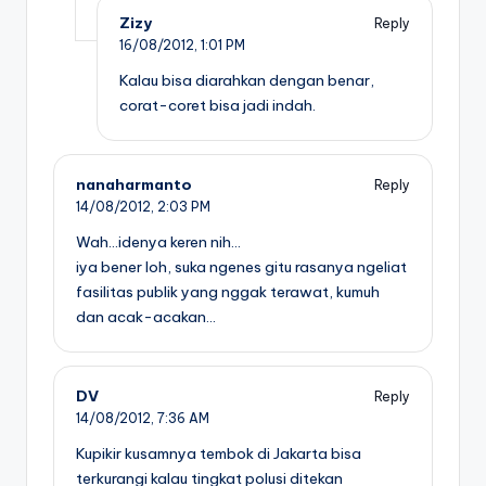
Zizy
Reply
16/08/2012,
1:01 PM
Kalau bisa diarahkan dengan benar,
corat-coret bisa jadi indah.
nanaharmanto
Reply
14/08/2012,
2:03 PM
Wah…idenya keren nih…
iya bener loh, suka ngenes gitu rasanya ngeliat
fasilitas publik yang nggak terawat, kumuh
dan acak-acakan…
DV
Reply
14/08/2012,
7:36 AM
Kupikir kusamnya tembok di Jakarta bisa
terkurangi kalau tingkat polusi ditekan