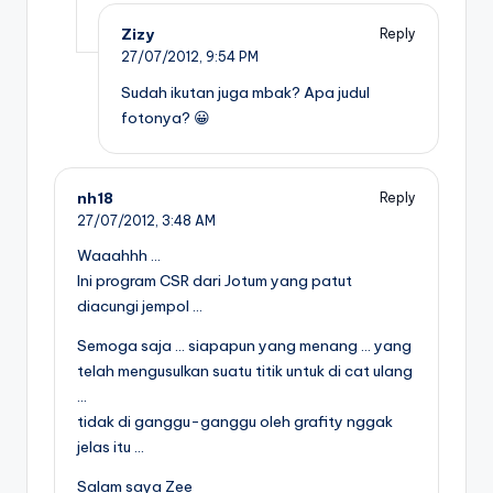
Zizy
Reply
27/07/2012,
9:54 PM
Sudah ikutan juga mbak? Apa judul
fotonya? 😀
nh18
Reply
27/07/2012,
3:48 AM
Waaahhh …
Ini program CSR dari Jotum yang patut
diacungi jempol …
Semoga saja … siapapun yang menang … yang
telah mengusulkan suatu titik untuk di cat ulang
…
tidak di ganggu-ganggu oleh grafity nggak
jelas itu …
Salam saya Zee