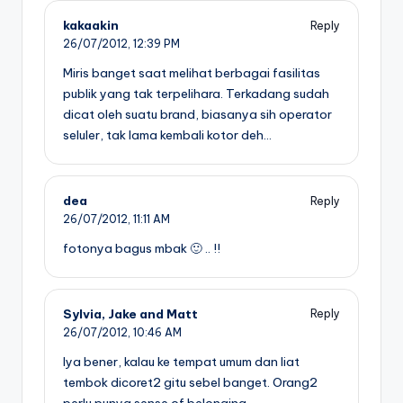
kakaakin
Reply
26/07/2012,
12:39 PM
Miris banget saat melihat berbagai fasilitas
publik yang tak terpelihara. Terkadang sudah
dicat oleh suatu brand, biasanya sih operator
seluler, tak lama kembali kotor deh…
dea
Reply
26/07/2012,
11:11 AM
fotonya bagus mbak 🙂 .. !!
Sylvia, Jake and Matt
Reply
26/07/2012,
10:46 AM
Iya bener, kalau ke tempat umum dan liat
tembok dicoret2 gitu sebel banget. Orang2
perlu punya sense of belonging.