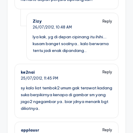
Zizy
Reply
26/07/2012,
10:48 AM
Iya kak, yg di depan cipinang itu ihihi….
kusam banget soalnya… kalo berwarna
tentu jadi enak dipandang…
ke2nai
Reply
25/07/2012,
11:45 PM
sy kalo liat tembok2 umum gak terawat kadang
suka berpikirnya kenapa di gambar sm yang
jago2 ngegambar ya.. biar jdnya menarik bgt
diliatnya..
applausr
Reply