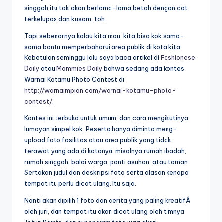
singgah itu tak akan berlama-lama betah dengan cat
terkelupas dan kusam, toh.
Tapi sebenarnya kalau kita mau, kita bisa kok sama-
sama bantu memperbaharui area publik di kota kita.
Kebetulan seminggu lalu saya baca artikel di
Fashionese
Daily
atau
Mommies Daily
bahwa sedang ada kontes
Warnai Kotamu Photo Contest di
http://warnaimpian.com/warnai-kotamu-photo-
contest/
.
Kontes ini terbuka untuk umum, dan cara mengikutinya
lumayan simpel kok. Peserta hanya diminta meng-
upload foto fasilitas atau area publik yang tidak
terawat yang ada di kotanya, misalnya rumah ibadah,
rumah singgah, balai warga, panti asuhan, atau taman.
Sertakan judul dan deskripsi foto serta alasan kenapa
tempat itu perlu dicat ulang. Itu saja.
Nanti akan dipilih 1 foto dan cerita yang paling kreatifÂ
oleh juri, dan tempat itu akan dicat ulang oleh timnya
Jotun Paints, dan si pengirim foto juga akan