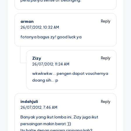
arman
Reply
26/07/2012,
10:32 AM
fotonya bagus zy! good luck ya
Zizy
Reply
26/07/2012,
11:24 AM
wkwkwkw…. pengen dapat vouchernya
doang sih… :p
indahjuli
Reply
26/07/2012,
7:46 AM
Banyak yang ikut lomba ini, Zizy juga ikut
persaingan makin berat :))
Itu halte depan penjara cipinang kah?