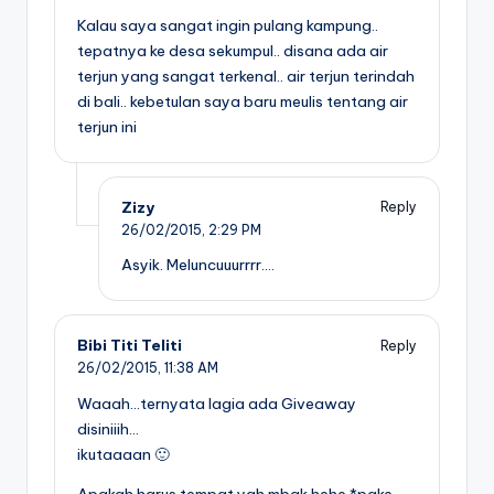
Kalau saya sangat ingin pulang kampung..
tepatnya ke desa sekumpul.. disana ada air
terjun yang sangat terkenal.. air terjun terindah
di bali.. kebetulan saya baru meulis tentang air
terjun ini
Zizy
Reply
26/02/2015,
2:29 PM
Asyik. Meluncuuurrrr….
Bibi Titi Teliti
Reply
26/02/2015,
11:38 AM
Waaah…ternyata lagia ada Giveaway
disiniiih…
ikutaaaan 🙂
Apakah harus tempat yah mbak hehe *pake