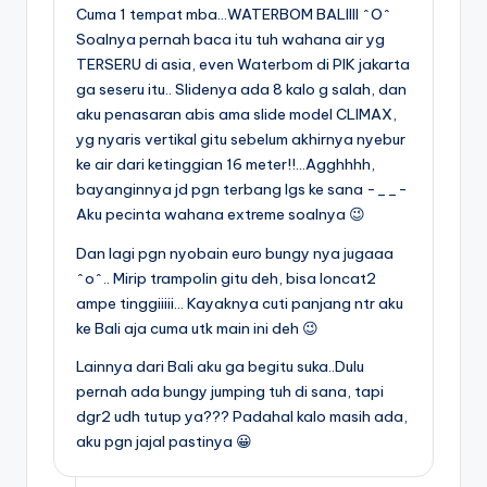
Cuma 1 tempat mba…WATERBOM BALIIII ^O^
Soalnya pernah baca itu tuh wahana air yg
TERSERU di asia, even Waterbom di PIK jakarta
ga seseru itu.. Slidenya ada 8 kalo g salah, dan
aku penasaran abis ama slide model CLIMAX,
yg nyaris vertikal gitu sebelum akhirnya nyebur
ke air dari ketinggian 16 meter!!…Agghhhh,
bayanginnya jd pgn terbang lgs ke sana -__-
Aku pecinta wahana extreme soalnya 😉
Dan lagi pgn nyobain euro bungy nya jugaaa
^o^.. Mirip trampolin gitu deh, bisa loncat2
ampe tinggiiiii… Kayaknya cuti panjang ntr aku
ke Bali aja cuma utk main ini deh 😉
Lainnya dari Bali aku ga begitu suka..Dulu
pernah ada bungy jumping tuh di sana, tapi
dgr2 udh tutup ya??? Padahal kalo masih ada,
aku pgn jajal pastinya 😀