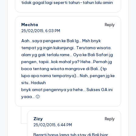
tidak gagal lagi seperti tahun-tahun lalu amiin
Mechta
Reply
25/02/2015,
6:03 PM
Aah…saya pengeen ke Bali lg… Msh bnyk
tempat yg ingin kukunjungi.. Terutama wisata.
alam yg gak terlalu rame… Oya ke Bali Safari jg
pengen, tapiii…kok mahal ya? Hehe…Pernah jg
baca tentang wisata mangrove di Bali…(tp
lupa apa nama tempatnya)… Nah, pengen jg ke
situ.. Haduuh
bnyk amat pengennya ya hehe… Sukses GA ini
yaaa… 🙂
Zizy
Reply
25/02/2015,
6:44 PM
Berarti harus lama tuh stay di Bali biar