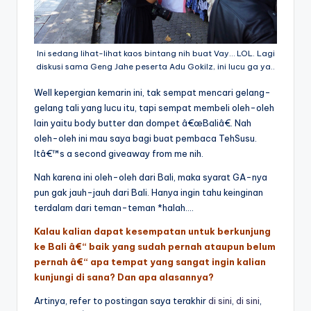
Ini sedang lihat-lihat kaos bintang nih buat Vay… LOL. Lagi
diskusi sama Geng Jahe peserta Adu Gokilz, ini lucu ga ya..
Well kepergian kemarin ini, tak sempat mencari gelang-
gelang tali yang lucu itu, tapi sempat membeli oleh-oleh
lain yaitu body butter dan dompet â€œBaliâ€. Nah
oleh-oleh ini mau saya bagi buat pembaca TehSusu.
Itâ€™s a second giveaway from me nih.
Nah karena ini oleh-oleh dari Bali, maka syarat GA-nya
pun gak jauh-jauh dari Bali. Hanya ingin tahu keinginan
terdalam dari teman-teman *halah….
Kalau kalian dapat kesempatan untuk berkunjung
ke Bali â€“ baik yang sudah pernah ataupun belum
pernah â€“ apa tempat yang sangat ingin kalian
kunjungi di sana? Dan apa alasannya?
Artinya, refer to postingan saya terakhir
di sini
,
di sini
,