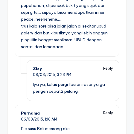
pepohonan, di puncak bukit yang sejuk dan
sepi gitu…. supaya bisa mendapatkan inner
peace, heehehehe….
trus kalo sore bisa jalan jalan di sekitar ubud,
galery dan butik butiknya yang lebih anggun.
pingiiiiiin banget menikmati UBUD dengan
santai dan lamaaaaa
Zizy
Reply
08/03/2015,
3:23 PM
Iya ya, kalau pergi liburan rasanya ga
pengen cepat2 pulang..
Purnama
Reply
06/03/2015,
1:16 AM
Pie susu Bali memang oke.