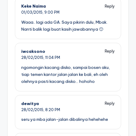
Keke Naima
Reply
01/03/2015,
9:00 PM
Waaa.. lagi ada GA. Saya pikirin dulu, Mbak.
Nanti balik lagi buat kasih jawabannya 🙂
iwcaksono
Reply
28/02/2015,
11:04 PM
ngomongin kacang disko, sampai bosen aku,
tiap temen kantor jalan jalan ke bali, eh oleh
olehnya pasti kacang disko… hohoho
dewitya
Reply
28/02/2015,
8:20 PM
seru ya mba jalan-jalan dibalinya hehehehe