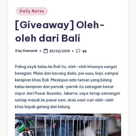
Posted
Daily Notes
in
[Giveaway] Oleh-
oleh dari Bali
Zizy Damanik
25/02/2015
88
Posted
by
Paling asyik kalau ke Bali itu, oleh-oleh khasnya sangat
beragam. Mulai dari kacang disko, pie susu, kopi, sampai
kerajinan khas Bali. Meskipun ada teman yang bilang
kalau kerajinan dan pernak-pernik itu sebagian besar
impor dari Pasar Asemka, Jakarta, saya tetap semangat
setiap masuk ke pasar seni, atau saat cari oleh-oleh
khas kayak gelang dan kalung.