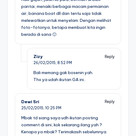
pantai, menaiki berbagai macam permainan
air, banana boat dll dan tentu saja tidak
melewatkan untuk menyelam. Dengan melihat
foto-fotonya, betapa membuat kita ingin
berada di sana 🙂
Zizy
Reply
26/02/2015,
8:52 PM
Bali memang gak bosenin yah.
Thx ya udah ikutan GA ini..
Dewi Sri
Reply
25/02/2015,
10:25 PM
Mbak td siang saya udh ikutan posting
comment di sini, kok sekarang ilang yah ?
Kenapa ya mbak? Terimakasih sebelumnya.