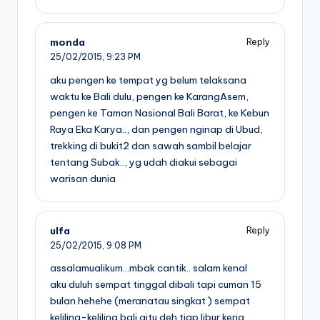
monda
Reply
25/02/2015,
9:23 PM
aku pengen ke tempat yg belum telaksana
waktu ke Bali dulu, pengen ke KarangAsem,
pengen ke Taman Nasional Bali Barat, ke Kebun
Raya Eka Karya.., dan pengen nginap di Ubud,
trekking di bukit2 dan sawah sambil belajar
tentang Subak.., yg udah diakui sebagai
warisan dunia
ulfa
Reply
25/02/2015,
9:08 PM
assalamualikum…mbak cantik.. salam kenal
aku duluh sempat tinggal dibali tapi cuman 15
bulan hehehe (meranatau singkat ) sempat
keliling-keliling bali gitu deh tiap libur kerja