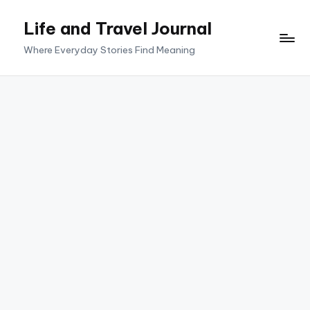
Life and Travel Journal
Skip
to
Where Everyday Stories Find Meaning
content