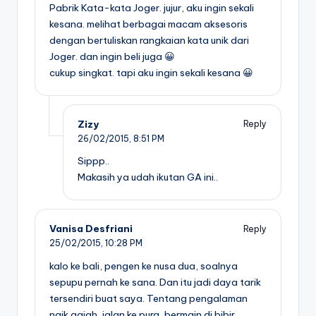
Pabrik Kata-kata Joger. jujur, aku ingin sekali
kesana. melihat berbagai macam aksesoris
dengan bertuliskan rangkaian kata unik dari
Joger. dan ingin beli juga 😀
cukup singkat. tapi aku ingin sekali kesana 😀
Zizy
Reply
26/02/2015,
8:51 PM
Sippp..
Makasih ya udah ikutan GA ini..
Vanisa Desfriani
Reply
25/02/2015,
10:28 PM
kalo ke bali, pengen ke nusa dua, soalnya
sepupu pernah ke sana. Dan itu jadi daya tarik
tersendiri buat saya. Tentang pengalaman
naik gajah, jalan ke pura, bermain di bibir