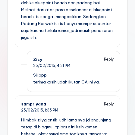
deh ke bluepoint beach dan padang bai.
Melihat dari atas para peselancar di bluepoint
beach itu sangat mengasikkan. Sedangkan
Padang Bai waktu itu hanya mampir sebentar
saja karena terlalu ramai, jadi masih penasaran
juga sih.
Zizy
Reply
25/02/2015,
4:21 PM
Siiippp…
terima kasih udah ikutan GA ini ya.
sampriyana
Reply
25/02/2015,
1:35 PM
Hi mbak zi yg cntik, udh lama sya jd pngunjung
tetap di blogmu…tp bru x ini ksih komen
hehehe…okay ssuai ama topiknya, tmpat yg