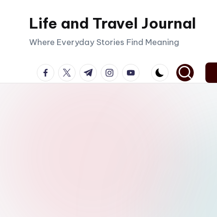
Life and Travel Journal
Skip
to
Where Everyday Stories Find Meaning
content
facebook.com
twitter.com
t.me
instagram.com
youtube.com