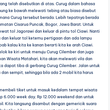
yang telah disebutkan di atas. Curug dalam bahasa
unung ke bawah melewati tebing atau biasa disebut
 mana Curug tersebut berada. Lebih tepatnya berada
amatan Cisarua Puncak, Bogor, Jawa Barat. Untuk
ewat tol Jagorawi dan keluar di pintu tol Ciawi. Nanti
tu dan keluar tol ketemu pertigaan dan ada lampu
bab kalau kita ke kanan berarti kita ke arah Ciawi.
elok ke kiri untuk menuju Curug Cilember dan juga
n Wisata Matahari, kita akan melewati vila dan
ta dapat tiba di gerbang Curug Cilember. Jalan untuk
 dan sempit, sehingga bila ada 2 mobil kita harus
n membeli tiket untuk masuk kedalam tempat wisata
Rp 6.000 week day, Rp 12.000 weekend dan untuk
l. Kita langsung disambut dengan gemericik suara