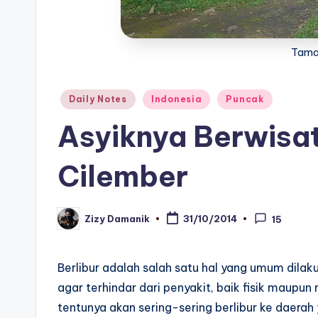
Tama
Posted
Daily Notes
Indonesia
Puncak
in
Asyiknya Berwisat
Cilember
Zizy Damanik
31/10/2014
15
Posted
by
Berlibur adalah salah satu hal yang umum dilak
agar terhindar dari penyakit, baik fisik maupun
tentunya akan sering-sering berlibur ke daerah 