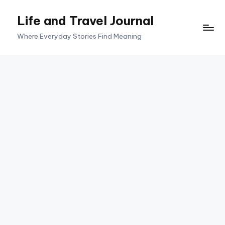
Life and Travel Journal
Skip
to
Where Everyday Stories Find Meaning
content