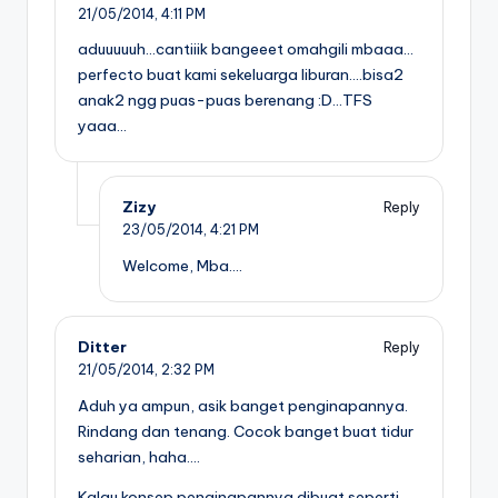
21/05/2014,
4:11 PM
aduuuuuh…cantiiik bangeeet omahgili mbaaa…
perfecto buat kami sekeluarga liburan….bisa2
anak2 ngg puas-puas berenang :D…TFS
yaaa…
Zizy
Reply
23/05/2014,
4:21 PM
Welcome, Mba….
Ditter
Reply
21/05/2014,
2:32 PM
Aduh ya ampun, asik banget penginapannya.
Rindang dan tenang. Cocok banget buat tidur
seharian, haha….
Kalau konsep penginapannya dibuat seperti