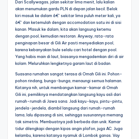
Dari Scallywagas, jalan sekitar lima menit, lalu kalian
akan menumukan gardu PLN di depan jalan kecil. Belok
kiri masuk ke dalam â€“ sekitar lima puluh meter kali, ya
â€“ dan ketemulah dengan accomodation satu ini di sisi
kanan. Masuk ke dalam, kita akan langsung ketemu
dengan pool, kemudian restoran. Anyway, rata-rata
penginapan besar di Gili Air pasti menyediakan pool,
karena kebanyakan bule selalu cari hotel dengan pool.
Yang habis main di laut, biasanya mengademkan diri di air
kolam. Meluruhkan lengketnya garam laut di badan.
Suasana rumahan sangat terasa di Omah Gili ini. Pohon-
pohon rindang, bunga-bunga, menaungi semua halaman.
Katanya nih, untuk membangun kamar-kamar di Omah
Gili ini, pemiliknya mendatangkan langsung kayu asli dari
rumah-rumah di Jawa sana. Jadi kayu-kayu, pintu-pintu,
jendela-jendela, diambil langsung dari rumah-rumah
lama, lalu dipasang di sini, sehingga susunannya memang
tak simetris. Membuatnya jadi berbeda dan unik. Kamar
tidur dilengkapi dengan kipas angin plafon, juga AC. Juga
kelambu, karena katanya nyamuk di Lombok ganas. Vay