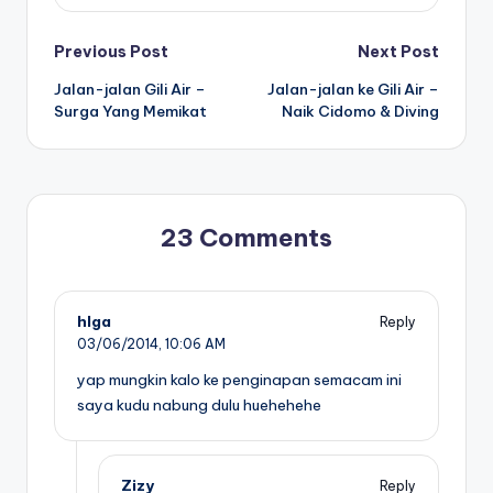
Post
Previous Post
Next Post
Jalan-jalan Gili Air –
Jalan-jalan ke Gili Air –
navigation
Surga Yang Memikat
Naik Cidomo & Diving
23 Comments
hlga
Reply
03/06/2014,
10:06 AM
yap mungkin kalo ke penginapan semacam ini
saya kudu nabung dulu huehehehe
Zizy
Reply