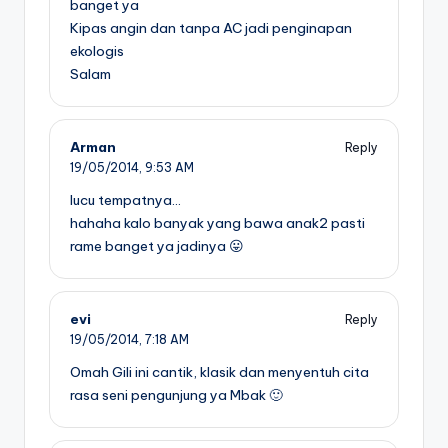
banget ya
Kipas angin dan tanpa AC jadi penginapan
ekologis
Salam
Arman
Reply
19/05/2014,
9:53 AM
lucu tempatnya…
hahaha kalo banyak yang bawa anak2 pasti
rame banget ya jadinya 😛
evi
Reply
19/05/2014,
7:18 AM
Omah Gili ini cantik, klasik dan menyentuh cita
rasa seni pengunjung ya Mbak 🙂