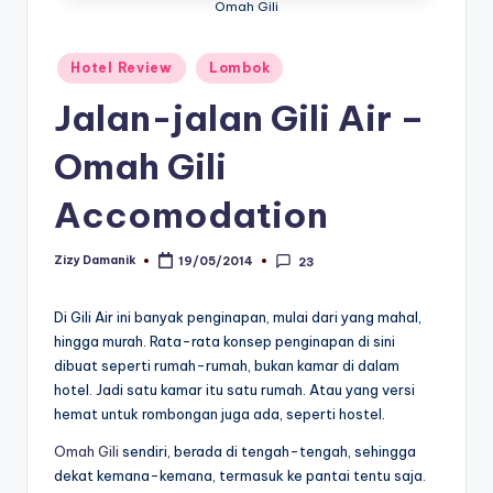
Omah Gili
Posted
Hotel Review
Lombok
in
Jalan-jalan Gili Air –
Omah Gili
Accomodation
Zizy Damanik
19/05/2014
23
Posted
by
Di Gili Air ini banyak penginapan, mulai dari yang mahal,
hingga murah. Rata-rata konsep penginapan di sini
dibuat seperti rumah-rumah, bukan kamar di dalam
hotel. Jadi satu kamar itu satu rumah. Atau yang versi
hemat untuk rombongan juga ada, seperti hostel.
Omah Gili
sendiri, berada di tengah-tengah, sehingga
dekat kemana-kemana, termasuk ke pantai tentu saja.