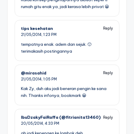
rumah gitu enak ya, jadi kerasa lebih privat 😀
tips kesehatan
Reply
21/05/2014,
1:23 PM
tempatnya enak. adem dan sejuk. 🙂
terimakasih postingannya
@mirasahid
Reply
21/05/2014,
1:05 PM
Kak Zy, duh aku jadi beneran pengin ke sana
nih. Thanks infonya, bookmark 😀
IbuDzakyFaiRaffa (@fitrianita13460)
Reply
20/05/2014,
4:33 PM
ah jadi kepengen ke lombok deh