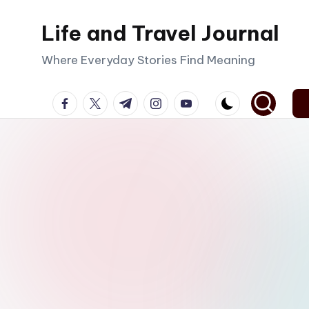
Life and Travel Journal
Skip
to
Where Everyday Stories Find Meaning
content
facebook.com
twitter.com
t.me
instagram.com
youtube.com