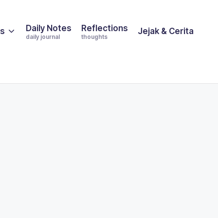
Daily Notes
Reflections
es
Jejak & Cerita
daily journal
thoughts