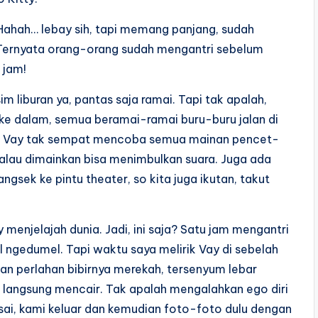
 Hahah… lebay sih, tapi memang panjang, sudah
 Ternyata orang-orang sudah mengantri sebelum
 jam!
m liburan ya, pantas saja ramai. Tapi tak apalah,
uk ke dalam, semua beramai-ramai buru-buru jalan di
n Vay tak sempat mencoba semua mainan pencet-
kalau dimainkan bisa menimbulkan suara. Juga ada
sek ke pintu theater, so kita juga ikutan, takut
y menjelajah dunia. Jadi, ini saja? Satu jam mengantri
 ngedumel. Tapi waktu saya melirik Vay di sebelah
an perlahan bibirnya merekah, tersenyum lebar
ya langsung mencair. Tak apalah mengalahkan ego diri
lesai, kami keluar dan kemudian foto-foto dulu dengan