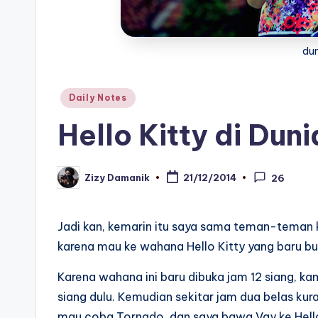
dun
Posted
Daily Notes
in
Hello Kitty di Dun
Zizy Damanik
21/12/2014
26
Posted
by
Jadi kan, kemarin itu saya sama teman-teman k
karena mau ke wahana Hello Kitty yang baru buk
Karena wahana ini baru dibuka jam 12 siang, ka
siang dulu. Kemudian sekitar jam dua belas ku
mau coba Tornado, dan saya bawa Vay ke Hello