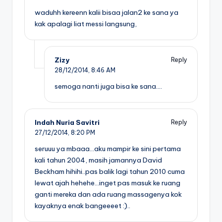
waduhh kereenn kalii bisaa jalan2 ke sana ya
kak apalagi liat messi langsung,
Zizy
Reply
28/12/2014,
8:46 AM
semoga nanti juga bisa ke sana….
Indah Nuria Savitri
Reply
27/12/2014,
8:20 PM
seruuu ya mbaaa…aku mampir ke sini pertama
kali tahun 2004, masih jamannya David
Beckham hihihi..pas balik lagi tahun 2010 cuma
lewat ajah hehehe…inget pas masuk ke ruang
ganti mereka dan ada ruang massagenya kok
kayaknya enak bangeeeet :)..