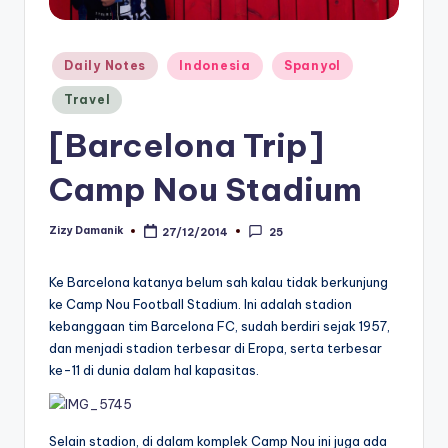
Posted
Daily Notes
Indonesia
Spanyol
in
Travel
[Barcelona Trip]
Camp Nou Stadium
Zizy Damanik
27/12/2014
25
Posted
by
Ke Barcelona katanya belum sah kalau tidak berkunjung
ke Camp Nou Football Stadium. Ini adalah stadion
kebanggaan tim Barcelona FC, sudah berdiri sejak 1957,
dan menjadi stadion terbesar di Eropa, serta terbesar
ke-11 di dunia dalam hal kapasitas.
Selain stadion, di dalam komplek Camp Nou ini juga ada