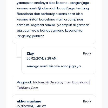
yaampunn enaknya bisa kesana.. pengen juga
kesana nanti 😀 aku udah baca2 juga tentang
Barcelona dan berharapa suatu saat bisa
kesana nnton barcelona main ci camp nou
sama ke sagrada familia.. yaampun di gambar
aja udah wow banget gimana kesananya
langsung yahh??
Zizy
Reply
30/12/2014,
9:28 AM
semoga nanti bisa ke sana juga ya..
Pingback:
Idolamu & Giveway from Barcelona |
TehSusu.Com
akbarmaulana
Reply
27/12/2014,
9:40 PM