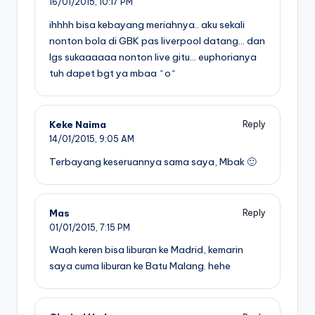
16/01/2015,
10:17 PM
ihhhh bisa kebayang meriahnya.. aku sekali
nonton bola di GBK pas liverpool datang… dan
lgs sukaaaaaa nonton live gitu… euphorianya
tuh dapet bgt ya mbaa ^o^
Keke Naima
Reply
14/01/2015,
9:05 AM
Terbayang keseruannya sama saya, Mbak 🙂
Mas
Reply
01/01/2015,
7:15 PM
Waah keren bisa liburan ke Madrid, kemarin
saya cuma liburan ke Batu Malang. hehe