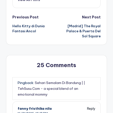
Post
Previous Post
Next Post
Hello Kitty di Dunia
[Madrid] The Royal
navigation
Fantasi Ancol
Palace & Puerta Del
Sol Square
25 Comments
Pingback:
Sehari Semalam Di Bandung | |
TehSusu.Com - a special blend of an
emotional mommy
fanny fristhika nila
Reply