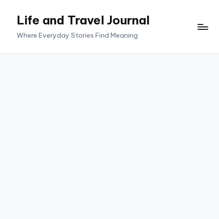
Life and Travel Journal
Skip
to
Where Everyday Stories Find Meaning
content