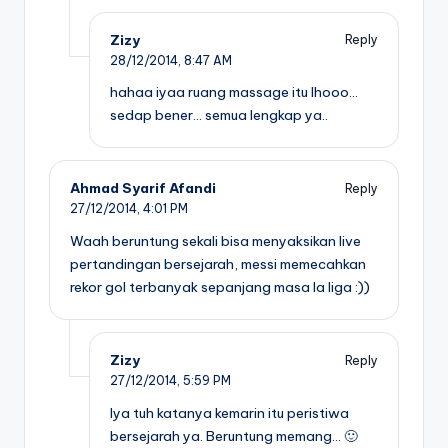
Zizy
Reply
28/12/2014,
8:47 AM
hahaa iyaa ruang massage itu lhooo…
sedap bener… semua lengkap ya..
Ahmad Syarif Afandi
Reply
27/12/2014,
4:01 PM
Waah beruntung sekali bisa menyaksikan live
pertandingan bersejarah, messi memecahkan
rekor gol terbanyak sepanjang masa la liga :))
Zizy
Reply
27/12/2014,
5:59 PM
Iya tuh katanya kemarin itu peristiwa
bersejarah ya. Beruntung memang… 🙂