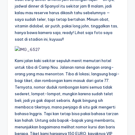
jadwal dinner di Spanyol itu sekitar jam 8 malam, jadi
kalau mau reserve harus dikasih tahu sebelumnya —
saya sudah teler, tapi tetap bertahan. Minum obat,
vitamin didobel, air putih, pakai long john, tinggalkan tas,
hanya bawa kamera saja, ready! Lihat saja foto saya
saat di stadion ini, kuyuuu!!
Kami jalan kaki sekitar sepuluh menit memutari hotel
untuk tiba di Camp Nou. Jalanan ramai dengan orang-
orang yang mau menonton. Tiba di lokasi, langsung bagi-
bagi tiket, dan rombongan kami masuk dari gate 77.
Ternyata, nomor duduk rombongan kami semua tidak
sederet, lompat-lompat, mungkin karena sudah telat
beli, jadi ya gak dapat sebaris. Agak bingung sih
membaca tiketnya, mana penjaga di situ gak mengerti
bahasa Inggris. Tapi kan tetap bisa pakai bahasa tarzan
kan hahah. Untung ada bapak-bapak yang membantu,
menunjukkan bagaimana melihat nomor kursi dan baris
berapa. Tiket kami harganya 150 EURO, kayaknya VIP