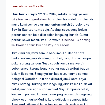
Barcelona vs Sevilla
Hari berikutnya
, 22 Nov 2014, setelah siangnya kami
city tour ke Sagrada Familia
, malam hari adalah malam di
mana kami semua akan menonton match Barcelona vs
Sevilla. Excited tentu saja. Apalagi saya, yang belum
pernah nonton bola di stadion langsung, hahah. Cuma
pernah sekali masuk ke GBK waktu
Chelsea FC datang
ke Jakarta tahun lalu dan Vay jadi escort
.
Jam 7 malam, kami semua berkumpul di depan hotel.
Sudah melengkapi diri dengan jaket, topi, dan beberapa
pakai sarung tangan. Saya sudah hampir menyerah
sebenarnya, karena benar-benar capek akibat badan
belum fit benar. Siangnya kan habis tour sama semua
delegasi Ooredoo, lalu tiba di hotel jam 4 sore, saya
tarok barang-barang dan langsung jalan ke mall di dekat
hotel, mencari egg surprise buat Vay. Sampai di hotel,
langsung packing karena besok paginya sudah langsung
check out mau ke Madrid kan, jadi belum sempat tidur.
Saat early dinner di hotel jam setengah tujuh — oh iya,