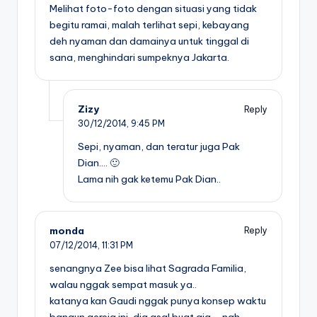
Melihat foto-foto dengan situasi yang tidak
begitu ramai, malah terlihat sepi, kebayang
deh nyaman dan damainya untuk tinggal di
sana, menghindari sumpeknya Jakarta.
Zizy
Reply
30/12/2014,
9:45 PM
Sepi, nyaman, dan teratur juga Pak
Dian…. 🙂
Lama nih gak ketemu Pak Dian..
monda
Reply
07/12/2014,
11:31 PM
senangnya Zee bisa lihat Sagrada Familia,
walau nggak sempat masuk ya..
katanya kan Gaudi nggak punya konsep waktu
bangun gereja ini, dia asal buat aja .., nah