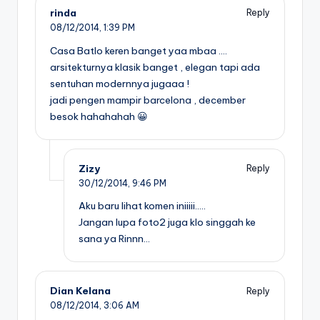
rinda
Reply
08/12/2014,
1:39 PM
Casa Batlo keren banget yaa mbaa ….
arsitekturnya klasik banget , elegan tapi ada
sentuhan modernnya jugaaa !
jadi pengen mampir barcelona , december
besok hahahahah 😀
Zizy
Reply
30/12/2014,
9:46 PM
Aku baru lihat komen iniiiii…..
Jangan lupa foto2 juga klo singgah ke
sana ya Rinnn…
Dian Kelana
Reply
08/12/2014,
3:06 AM