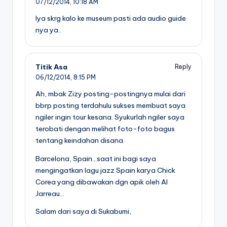
07/12/2014,
10:18 AM
Iya skrg kalo ke museum pasti ada audio guide
nya ya..
Titik Asa
Reply
06/12/2014,
8:15 PM
Ah, mbak Zizy posting-postingnya mulai dari
bbrp posting terdahulu sukses membuat saya
ngiler ingin tour kesana. Syukurlah ngiler saya
terobati dengan melihat foto-foto bagus
tentang keindahan disana.
Barcelona, Spain…saat ini bagi saya
mengingatkan lagu jazz Spain karya Chick
Corea yang dibawakan dgn apik oleh Al
Jarreau…
Salam dari saya di Sukabumi,