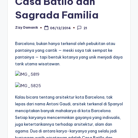
Casa Batllo dan
Sagrada Familia
Zizy Damanik
06/12/2014
21
Posted
by
Barcelona, bukan hanya terkenal oleh pebukitan atau
pantainya yang cantik — meski saya tak sempat ke
pantainya — tapi bentuk kotanya yang unik menjadi daya
tarik utama wisatawan.
Kalau bicara tentang arsitektur kota Barcelona, tak
lepas dari nama Antoni Gaudi, arsitek terkenal di Spanyol
menciptakan banyak mahakarya di kota Barcelona.
Setiap karyanya mencerminkan gayanya yang indivualis,
juga ketertarikannya terhadap arsitektur, alam dan
agama. Dua di antara karya-karyanya yang selalu jadi
kunjungan wajib wisatawan adalah Casa Batllo dan