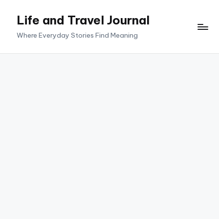
Life and Travel Journal
Skip
to
Where Everyday Stories Find Meaning
content