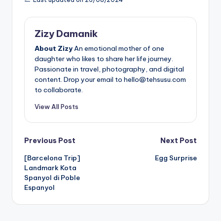
Zizy Damanik
About Zizy
An emotional mother of one
daughter who likes to share her life journey.
Passionate in travel, photography, and digital
content. Drop your email to hello@tehsusu.com
to collaborate.
View All Posts
Post
Previous Post
Next Post
[Barcelona Trip]
Egg Surprise
navigation
Landmark Kota
Spanyol di Poble
Espanyol