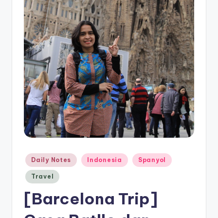
Posted
Daily Notes
Indonesia
Spanyol
in
Travel
[Barcelona Trip]