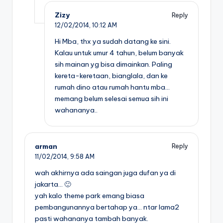
Zizy
Reply
12/02/2014,
10:12 AM
Hi Mba, thx ya sudah datang ke sini.
Kalau untuk umur 4 tahun, belum banyak
sih mainan yg bisa dimainkan. Paling
kereta-keretaan, bianglala, dan ke
rumah dino atau rumah hantu mba…
memang belum selesai semua sih ini
wahananya..
arman
Reply
11/02/2014,
9:58 AM
wah akhirnya ada saingan juga dufan ya di
jakarta… 🙂
yah kalo theme park emang biasa
pembangunannya bertahap ya… ntar lama2
pasti wahananya tambah banyak.