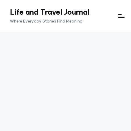
Life and Travel Journal
Skip
to
Where Everyday Stories Find Meaning
content