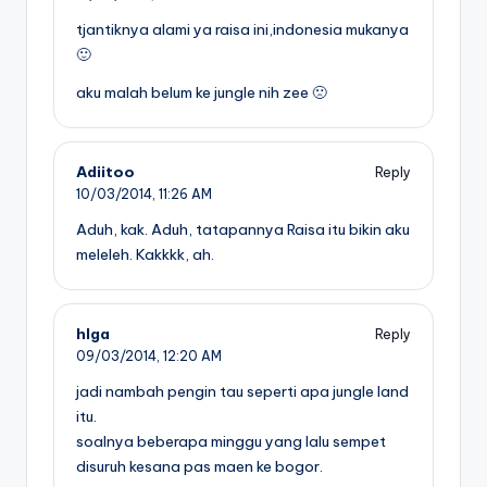
tjantiknya alami ya raisa ini,indonesia mukanya
🙂
aku malah belum ke jungle nih zee 🙁
Adiitoo
Reply
10/03/2014,
11:26 AM
Aduh, kak. Aduh, tatapannya Raisa itu bikin aku
meleleh. Kakkkk, ah.
hlga
Reply
09/03/2014,
12:20 AM
jadi nambah pengin tau seperti apa jungle land
itu.
soalnya beberapa minggu yang lalu sempet
disuruh kesana pas maen ke bogor.