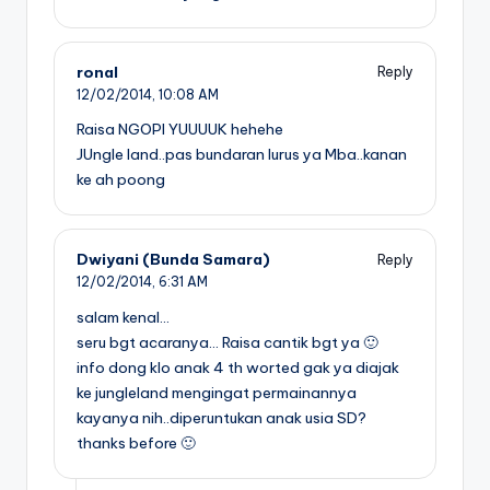
ronal
Reply
12/02/2014,
10:08 AM
Raisa NGOPI YUUUUK hehehe
JUngle land..pas bundaran lurus ya Mba..kanan
ke ah poong
Dwiyani (Bunda Samara)
Reply
12/02/2014,
6:31 AM
salam kenal…
seru bgt acaranya… Raisa cantik bgt ya 🙂
info dong klo anak 4 th worted gak ya diajak
ke jungleland mengingat permainannya
kayanya nih..diperuntukan anak usia SD?
thanks before 🙂