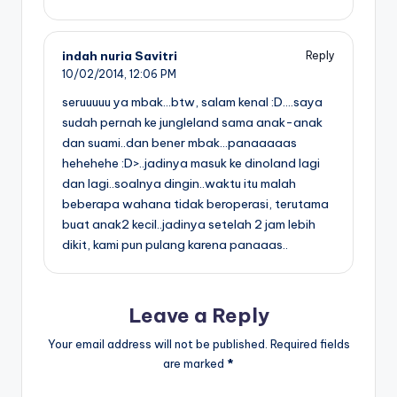
indah nuria Savitri
Reply
10/02/2014,
12:06 PM
seruuuuu ya mbak…btw, salam kenal :D….saya
sudah pernah ke jungleland sama anak-anak
dan suami..dan bener mbak…panaaaaas
hehehehe :D>..jadinya masuk ke dinoland lagi
dan lagi..soalnya dingin..waktu itu malah
beberapa wahana tidak beroperasi, terutama
buat anak2 kecil..jadinya setelah 2 jam lebih
dikit, kami pun pulang karena panaaas..
Leave a Reply
Your email address will not be published.
Required fields
are marked
*