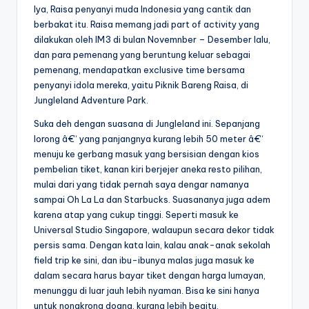
Iya, Raisa penyanyi muda Indonesia yang cantik dan
berbakat itu. Raisa memang jadi part of activity yang
dilakukan oleh IM3 di bulan Novemnber – Desember lalu,
dan para pemenang yang beruntung keluar sebagai
pemenang, mendapatkan exclusive time bersama
penyanyi idola mereka, yaitu Piknik Bareng Raisa, di
Jungleland Adventure Park.
Suka deh dengan suasana di Jungleland ini. Sepanjang
lorong â€“ yang panjangnya kurang lebih 50 meter â€“
menuju ke gerbang masuk yang bersisian dengan kios
pembelian tiket, kanan kiri berjejer aneka resto pilihan,
mulai dari yang tidak pernah saya dengar namanya
sampai Oh La La dan Starbucks. Suasananya juga adem
karena atap yang cukup tinggi. Seperti masuk ke
Universal Studio Singapore, walaupun secara dekor tidak
persis sama. Dengan kata lain, kalau anak-anak sekolah
field trip ke sini, dan ibu-ibunya malas juga masuk ke
dalam secara harus bayar tiket dengan harga lumayan,
menunggu di luar jauh lebih nyaman. Bisa ke sini hanya
untuk nongkrong doang, kurang lebih begitu.