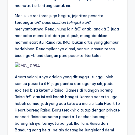
memotret si bintang cantik ini.
Masuk ke restoran juga begitu, jejeritan peserta
terdengar â€“
aduh kasihan telingaku
â€“
menyambutnya. Pengunjung lain â€“ anak-anak â€“ juga
mencoba memotret dari jarak jauh, mengabadikan
momen saat itu. Raisa itu, IMO, bukan artis yang glamour
berlebihan. Penampilannya alami, santun, namun tetap
bisa nge-blend dengan para peserta. Berkelas.
Acara selanjutnya adalah yang ditunggu-tunggu oleh
semua peserta â€“ juga panitia dari agency sih, pada
excited bisa ketemu Raisa. Games di ruangan bareng
Raisa â€“ dan ini asli kocak banget, karena peserta juga
heboh semua, jadi yang ada ketawa melulu. Lalu Heart to
Heart bareng Raisa. Baru terakhir ditutup dengan private
concert Raisa bersama peserta. Lesehan bareng-
bareng. Eh iya, ternyata banyak lho fans Raisa dari
Bandung yang bela-belain datang ke Jungleland demi