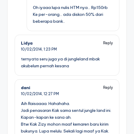
Oh iyaaa lupa nulis HTM nya… Rp150rb
Ke per-orang… ada diskon 50% dari
beberapa bank..
Lidya
Reply
10/02/2014,
1:23 PM
ternyata seru juga ya di jungleland mbak
akubelum pernah kesana
dani
Reply
10/02/2014,
12:27 PM
Aih Raisaaaa. Hahahaha.
Jadi penasaran Kak sama sentul jungle land ini.
Kapan-kapan ke sana ah.
Btw Kak Zizy mohon maaf kemaren baru kirim
bukunya. Lupa melulu. Sekali lagi maaf ya Kak.