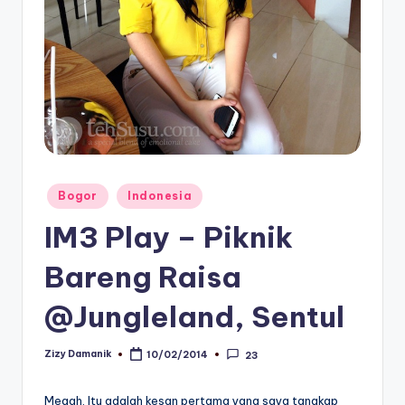
Posted
Bogor
Indonesia
in
IM3 Play – Piknik
Bareng Raisa
@Jungleland, Sentul
Zizy Damanik
10/02/2014
23
Posted
by
Megah. Itu adalah kesan pertama yang saya tangkap