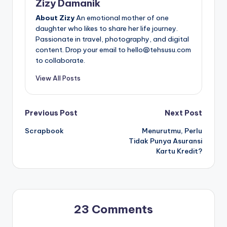
Zizy Damanik
About Zizy
An emotional mother of one
daughter who likes to share her life journey.
Passionate in travel, photography, and digital
content. Drop your email to hello@tehsusu.com
to collaborate.
View All Posts
Post
Previous Post
Next Post
Scrapbook
Menurutmu, Perlu
navigation
Tidak Punya Asuransi
Kartu Kredit?
23 Comments