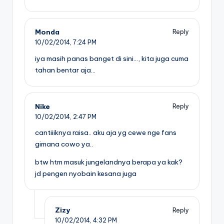
Monda
Reply
10/02/2014,
7:24 PM
iya masih panas banget di sini…, kita juga cuma
tahan bentar aja…
Nike
Reply
10/02/2014,
2:47 PM
cantiiiknya raisa.. aku aja yg cewe nge fans
gimana cowo ya..
btw htm masuk jungelandnya berapa ya kak?
jd pengen nyobain kesana juga
Zizy
Reply
10/02/2014,
4:32 PM