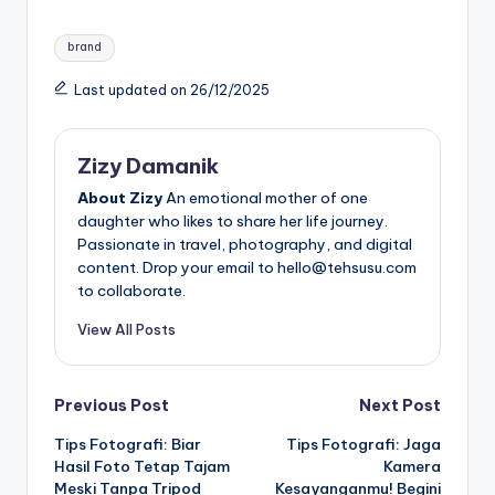
Tags:
brand
Last updated on 26/12/2025
Zizy Damanik
About Zizy
An emotional mother of one
daughter who likes to share her life journey.
Passionate in travel, photography, and digital
content. Drop your email to hello@tehsusu.com
to collaborate.
View All Posts
Post
Previous Post
Next Post
Tips Fotografi: Biar
Tips Fotografi: Jaga
navigation
Hasil Foto Tetap Tajam
Kamera
Meski Tanpa Tripod
Kesayanganmu! Begini