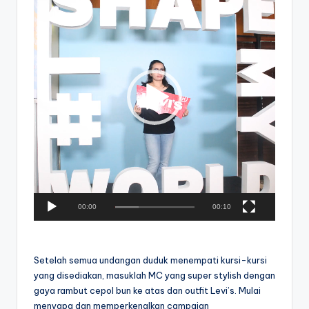
d
e
o
P
l
a
y
e
r
00:00
00:10
Setelah semua undangan duduk menempati kursi-kursi
yang disediakan, masuklah MC yang super stylish dengan
gaya rambut cepol bun ke atas dan outfit Levi’s. Mulai
menyapa dan memperkenalkan campaign