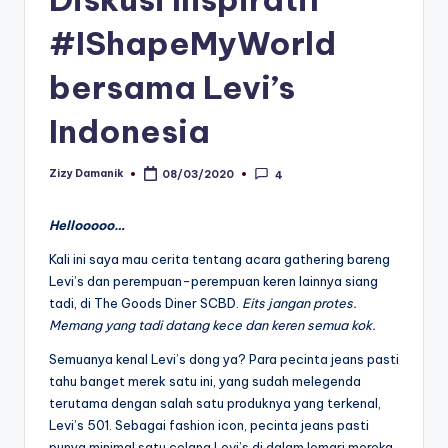
#IShapeMyWorld
bersama Levi’s
Indonesia
Zizy Damanik
08/03/2020
4
Posted
by
Hellooooo…
Kali ini saya mau cerita tentang acara gathering bareng
Levi’s dan perempuan-perempuan keren lainnya siang
tadi, di The Goods Diner SCBD.
Eits jangan protes.
Memang yang tadi datang kece dan keren semua kok.
Semuanya kenal Levi’s dong ya? Para pecinta jeans pasti
tahu banget merek satu ini, yang sudah melegenda
terutama dengan salah satu produknya yang terkenal,
Levi’s 501. Sebagai fashion icon, pecinta jeans pasti
punya minimal satu celana Levi’s di dalam lemari mereka.