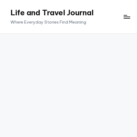
Life and Travel Journal
Skip
to
Where Everyday Stories Find Meaning
content