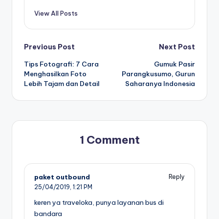
View All Posts
Post
Previous Post
Next Post
Tips Fotografi: 7 Cara
Gumuk Pasir
navigation
Menghasilkan Foto
Parangkusumo, Gurun
Lebih Tajam dan Detail
Saharanya Indonesia
1 Comment
paket outbound
Reply
25/04/2019,
1:21 PM
keren ya traveloka, punya layanan bus di
bandara