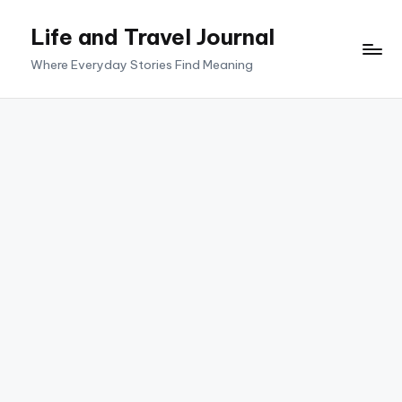
Life and Travel Journal
Skip
to
Where Everyday Stories Find Meaning
content