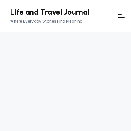
Life and Travel Journal
Skip
to
Where Everyday Stories Find Meaning
content