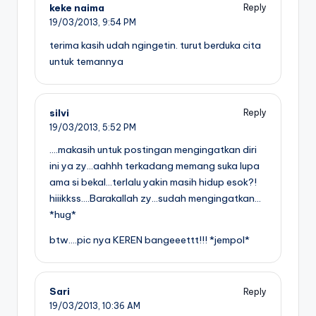
keke naima
Reply
19/03/2013,
9:54 PM
terima kasih udah ngingetin. turut berduka cita
untuk temannya
silvi
Reply
19/03/2013,
5:52 PM
….makasih untuk postingan mengingatkan diri
ini ya zy…aahhh terkadang memang suka lupa
ama si bekal…terlalu yakin masih hidup esok?!
hiiikkss….Barakallah zy…sudah mengingatkan…
*hug*
btw….pic nya KEREN bangeeettt!!! *jempol*
Sari
Reply
19/03/2013,
10:36 AM