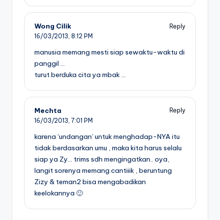
Wong Cilik
Reply
16/03/2013,
8:12 PM
manusia memang mesti siap sewaktu-waktu di
panggil …
turut berduka cita ya mbak …
Mechta
Reply
16/03/2013,
7:01 PM
karena ‘undangan’ untuk menghadap-NYA itu
tidak berdasarkan umu , maka kita harus selalu
siap ya Zy… trims sdh mengingatkan.. oya,
langit sorenya memang cantiiik , beruntung
Zizy & teman2 bisa mengabadikan
keelokannya 🙂