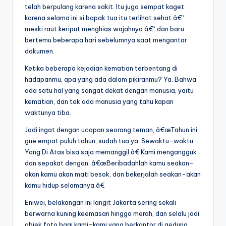
telah berpulang karena sakit. Itu juga sempat kaget
karena selama ini si bapak tua itu terlihat sehat â€“
meski raut keriput menghias wajahnya â€“ dan baru
bertemu beberapa hari sebelumnya saat mengantar
dokumen.
Ketika beberapa kejadian kematian terbentang di
hadapanmu, apa yang ada dalam pikiranmu? Ya. Bahwa
ada satu hal yang sangat dekat dengan manusia, yaitu
kematian, dan tak ada manusia yang tahu kapan
waktunya tiba.
Jadi ingat dengan ucapan seorang teman, â€œTahun ini
gue empat puluh tahun, sudah tua ya. Sewaktu-waktu
Yang Di Atas bisa saja memanggil.â€ Kami mengangguk
dan sepakat dengan: â€œBeribadahlah kamu seakan-
akan kamu akan mati besok, dan bekerjalah seakan-akan
kamu hidup selamanya.â€
Eniwei, belakangan ini langit Jakarta sering sekali
berwarna kuning keemasan hingga merah, dan selalu jadi
objek foto bagi kami-kami yang berkantor di gedung