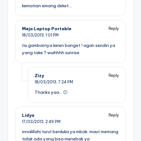
kematian emang deket….
Meja Laptop Portable
Reply
18/03/2013,
1:01 PM
itu gambarnya keren banget ! agan sendiri ya
yang take ? wuihhhh sunrise
Zizy
Reply
18/03/2013,
7:24 PM
Thanks yaa… 🙂
Lidya
Reply
17/03/2013,
2:49 PM
innalillahi turut berduka ya mbak. maut memang
tidak ada yang bisa menebak ya