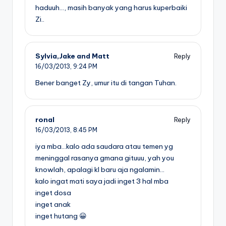
haduuh…, masih banyak yang harus kuperbaiki
Zi..
Sylvia,Jake and Matt
Reply
16/03/2013,
9:24 PM
Bener banget Zy, umur itu di tangan Tuhan.
ronal
Reply
16/03/2013,
8:45 PM
iya mba…kalo ada saudara atau temen yg
meninggal rasanya gmana gituuu, yah you
knowlah, apalagi kl baru aja ngalamin…
kalo ingat mati saya jadi inget 3 hal mba
inget dosa
inget anak
inget hutang 😀