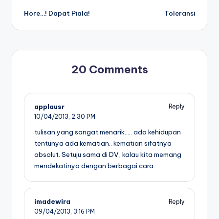
Hore…! Dapat Piala!
Toleransi
navigation
20 Comments
applausr
Reply
10/04/2013,
2:30 PM
tulisan yang sangat menarik….. ada kehidupan
tentunya ada kematian.. kematian sifatnya
absolut. Setuju sama di DV, kalau kita memang
mendekatinya dengan berbagai cara.
imadewira
Reply
09/04/2013,
3:16 PM