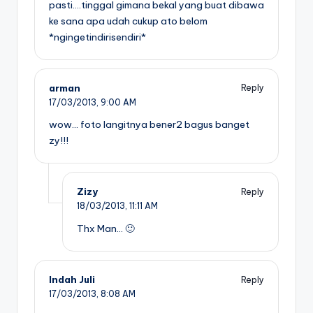
pasti….tinggal gimana bekal yang buat dibawa
ke sana apa udah cukup ato belom
*ngingetindirisendiri*
arman
Reply
17/03/2013,
9:00 AM
wow… foto langitnya bener2 bagus banget
zy!!!
Zizy
Reply
18/03/2013,
11:11 AM
Thx Man… 🙂
Indah Juli
Reply
17/03/2013,
8:08 AM