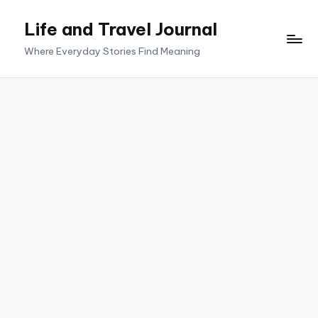
Life and Travel Journal
Skip
to
Where Everyday Stories Find Meaning
content