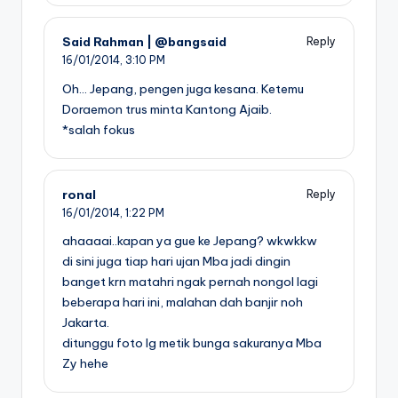
Said Rahman | @bangsaid
Reply
16/01/2014,
3:10 PM
Oh… Jepang, pengen juga kesana. Ketemu
Doraemon trus minta Kantong Ajaib.
*salah fokus
ronal
Reply
16/01/2014,
1:22 PM
ahaaaai..kapan ya gue ke Jepang? wkwkkw
di sini juga tiap hari ujan Mba jadi dingin
banget krn matahri ngak pernah nongol lagi
beberapa hari ini, malahan dah banjir noh
Jakarta.
ditunggu foto lg metik bunga sakuranya Mba
Zy hehe