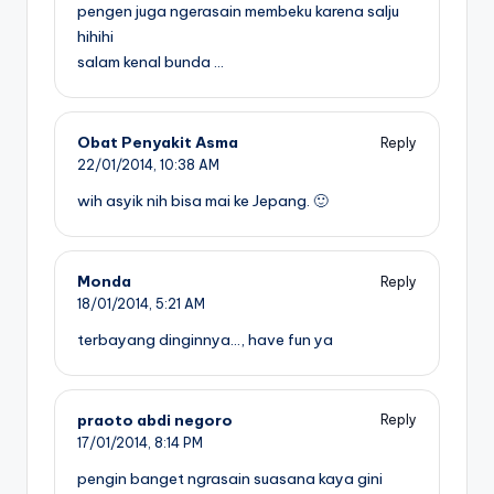
pengen juga ngerasain membeku karena salju
hihihi
salam kenal bunda …
Obat Penyakit Asma
Reply
22/01/2014,
10:38 AM
wih asyik nih bisa mai ke Jepang. 🙂
Monda
Reply
18/01/2014,
5:21 AM
terbayang dinginnya…, have fun ya
praoto abdi negoro
Reply
17/01/2014,
8:14 PM
pengin banget ngrasain suasana kaya gini