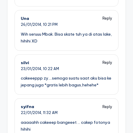
Una
Reply
26/01/2014,
10:21 PM
Wih seruuu Mbak. Bisa skate tuh ya di atas lake,
hihihi XD
silvi
Reply
23/01/2014,
10:22 AM
cakeeeppp zy….semoga suatu saat aku bisa ke
jepang juga *gratis lebih bagus,hehehe*
syifna
Reply
22/01/2014,
11:32 AM
aaaaahh cakeeep bangeeet … cakep fotonya
hihihi