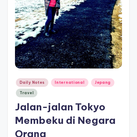
Posted
Daily Notes
International
Jepang
in
Travel
Jalan-jalan Tokyo
Membeku di Negara
Orang