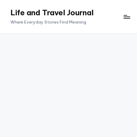
Life and Travel Journal
Skip
to
Where Everyday Stories Find Meaning
content