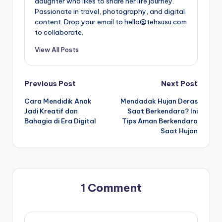
daughter who likes to share her life journey.
Passionate in travel, photography, and digital
content. Drop your email to hello@tehsusu.com
to collaborate.
View All Posts
Post
Previous Post
Next Post
Cara Mendidik Anak
Mendadak Hujan Deras
navigation
Jadi Kreatif dan
Saat Berkendara? Ini
Bahagia di Era Digital
Tips Aman Berkendara
Saat Hujan
1 Comment