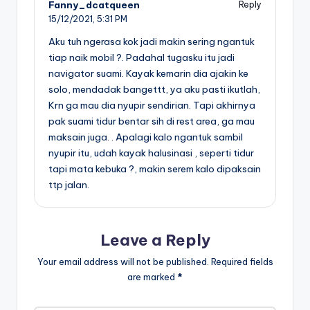
Fanny_dcatqueen
Reply
15/12/2021,
5:31 PM
Aku tuh ngerasa kok jadi makin sering ngantuk
tiap naik mobil ?. Padahal tugasku itu jadi
navigator suami. Kayak kemarin dia ajakin ke
solo, mendadak bangettt, ya aku pasti ikutlah,
Krn ga mau dia nyupir sendirian. Tapi akhirnya
pak suami tidur bentar sih di rest area, ga mau
maksain juga. . Apalagi kalo ngantuk sambil
nyupir itu, udah kayak halusinasi , seperti tidur
tapi mata kebuka ?, makin serem kalo dipaksain
ttp jalan.
Leave a Reply
Your email address will not be published.
Required fields
are marked
*