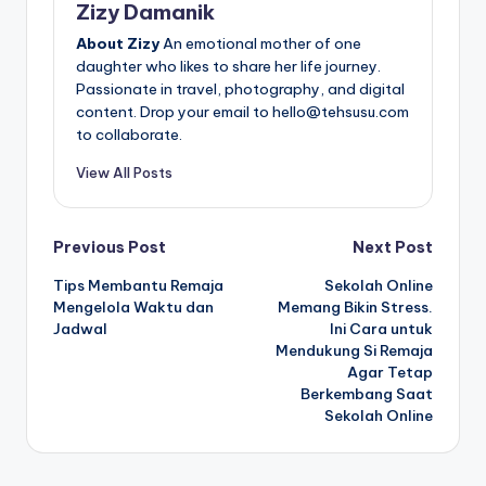
Zizy Damanik
About Zizy
An emotional mother of one
daughter who likes to share her life journey.
Passionate in travel, photography, and digital
content. Drop your email to hello@tehsusu.com
to collaborate.
View All Posts
Post
Previous Post
Next Post
Tips Membantu Remaja
Sekolah Online
navigation
Mengelola Waktu dan
Memang Bikin Stress.
Jadwal
Ini Cara untuk
Mendukung Si Remaja
Agar Tetap
Berkembang Saat
Sekolah Online