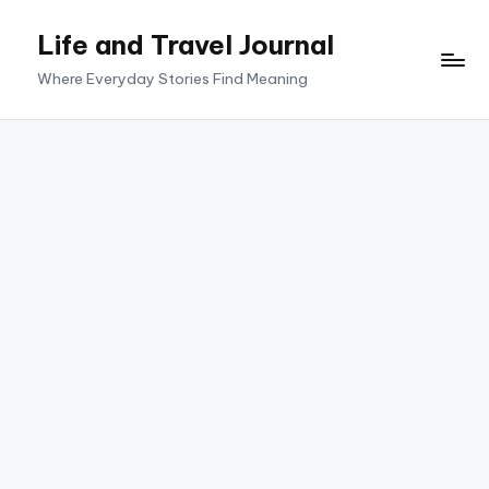
Life and Travel Journal
Skip
to
Where Everyday Stories Find Meaning
content