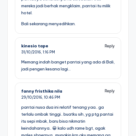
mereka jadi berhak mengklaim, pantai itu milik
hotel.
Bali sekarang menyedihkan.
kinesio tape
Reply
31/10/2016,
1:16 PM
Memang indah banget pantai yang ada di Bali,
jadi pengen kesana lagi…
fanny fristhika nila
Reply
29/10/2016,
10:46 PM
pantai nusa dua ini relatif tenang yaa.. ga
terlalu ombak tinggi.. buatku sih, yg ptg pantai
itu sepi mbak, baru bisa nikmatin
keindahannya.. 😀 kalo udh rame bgt, agak
males sbnernya.. mungkin krn aku memang ga