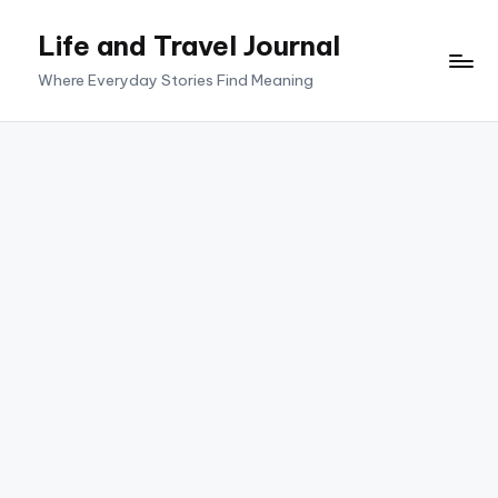
Life and Travel Journal
Skip
to
Where Everyday Stories Find Meaning
content