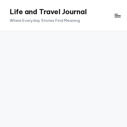
Life and Travel Journal
Skip
to
Where Everyday Stories Find Meaning
content