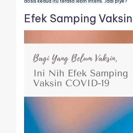
dosis kedua itu terasa lebih intens. Jadi piye?
Efek Samping Vaksi