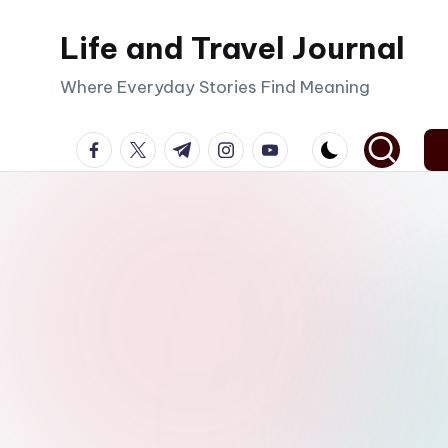
Life and Travel Journal
Skip
to
Where Everyday Stories Find Meaning
content
facebook.com
twitter.com
t.me
instagram.com
youtube.com