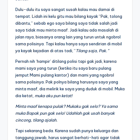
Dulu-dulu itu saya sangat susah kalau mau damai di
tempat. L
idah ini kelu gitu mau bilang kayak “Pak, tolong
dibantu,” sebab ego saya bilang saya tidak salah jadi
saya tidak mau minta maaf. Jadi kalau ada masalah di
jalan raya, biasanya orang lain yang turun untuk ngobrol
sama polisinya. Tapi kalau hanya saya sendirian di mobil
ya kayak kejadian di atas tadi, “
Tilang saja, Pak.”
Pernah nih ‘hampir’ ditilang polisi tapi gak jadi, karena
mami saya yang turun (ketika itu saya baru pulang
jemput Mami pulang kantor) dan mami yang ngobrol
sama polisinya. Pak polnya bilang harusnya saya yang
minta maaf, dia melirik ke saya yang duduk di mobil. Muka
dia ketat,
muka aku pun ketat!
Minta maaf kenapa pulak? Mukaku gak selo? Ya sama
muka Bapak pun gak selo!
Udahlah gak usah banyak
cincong, tilang ajalah.
Tapi sekarang beda. Karena sudah punya keluarga dan
tanggung jawab, harus sangat berhati-hati agar tidak