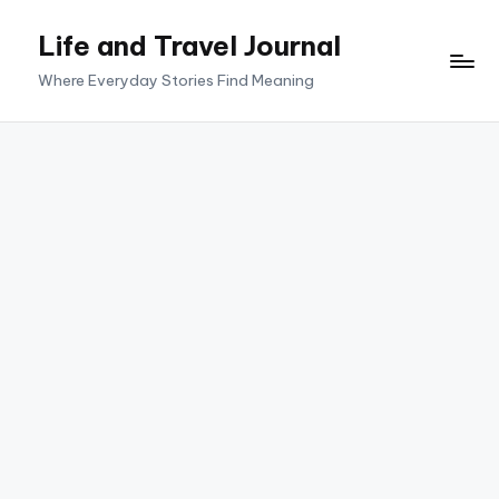
Life and Travel Journal
Skip
to
Where Everyday Stories Find Meaning
content