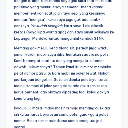
dengan aturan, dan karena saya gak suka lihat muka pak
polisinya yang menurut saya semena-mena karena
memberhentikan saat jalan raya sepi yang kesannya
mencari ‘mangsa’, muka saya juga gak ada enak-
enaknya.
Ya sudah tilanglah
, kata saya. Lalu dikasih
kertas (saya lupa warna apa) dan saya susul polisinya ke
Lapangan Merdeka, untuk mengambil kembali STNK.
Memang gak melulu kena tilang sih, pernah juga waktu
jaman kuliah, mobil saya diberhentikan saat razia polisi.
Kami berempat saat itu dan yang menyetir si teman
cowok. Hukumannya? Teman kami itu diminta membuka
pelat nomor palsu itu baru mobil ini boleh lewat. Hahah,
jadi kerjaan banget ini. Setelah dibuka pelatnya, terus
melaju sampai di jalan yang tidak ada razia kan tetap
harus berhenti dan platnya dipasang lagi, kalau gak ya
kena tilang lagi.
Kalau dulu masa-masa masih
remaja
memang cuek aja
sih kalau harus berurusan sama polisi gara-gara pelat
nomor. Biasa kan, masih diurus sama orang tua jadi
santai.