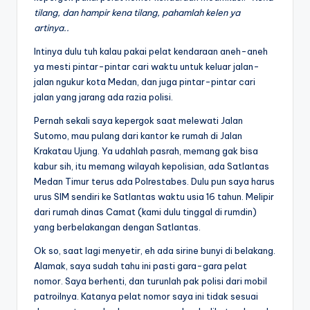
tilang, dan hampir kena tilang, pahamlah kelen ya
artinya..
Intinya dulu tuh kalau pakai pelat kendaraan aneh-aneh
ya mesti pintar-pintar cari waktu untuk keluar jalan-
jalan ngukur kota Medan, dan juga pintar-pintar cari
jalan yang jarang ada razia polisi.
Pernah sekali saya kepergok saat melewati Jalan
Sutomo, mau pulang dari kantor ke rumah di Jalan
Krakatau Ujung. Ya udahlah pasrah, memang gak bisa
kabur sih, itu memang wilayah kepolisian, ada Satlantas
Medan Timur terus ada Polrestabes. Dulu pun saya harus
urus SIM sendiri ke Satlantas waktu usia 16 tahun. Melipir
dari rumah dinas Camat (kami dulu tinggal di rumdin)
yang berbelakangan dengan Satlantas.
Ok so, saat lagi menyetir, eh ada sirine bunyi di belakang.
Alamak, saya sudah tahu ini pasti gara-gara pelat
nomor. Saya berhenti, dan turunlah pak polisi dari mobil
patroilnya. Katanya pelat nomor saya ini tidak sesuai