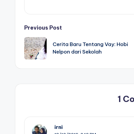
Post
Previous Post
navigation
Cerita Baru Tentang Vay: Hobi
Nelpon dari Sekolah
1 C
irni