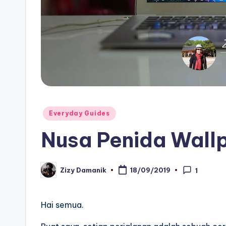
Posted
Everyday Guides
in
Nusa Penida Wall
Zizy Damanik
18/09/2019
1
Posted
by
Hai semua.