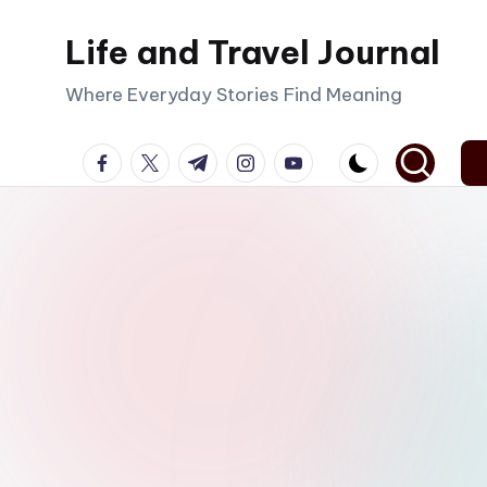
Life and Travel Journal
Skip
to
Where Everyday Stories Find Meaning
content
facebook.com
twitter.com
t.me
instagram.com
youtube.com