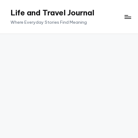
Life and Travel Journal
Skip
to
Where Everyday Stories Find Meaning
content