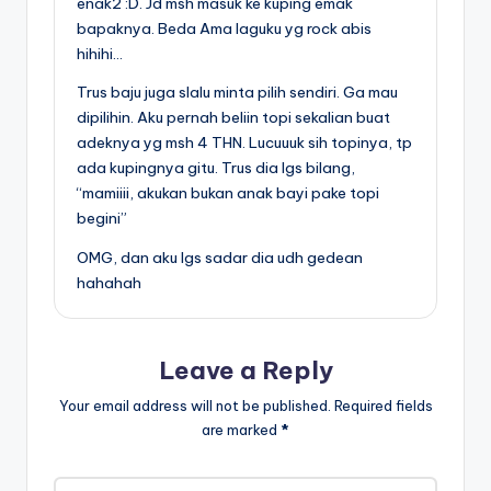
enak2 :D. Jd msh masuk ke kuping emak
bapaknya. Beda Ama laguku yg rock abis
hihihi…
Trus baju juga slalu minta pilih sendiri. Ga mau
dipilihin. Aku pernah beliin topi sekalian buat
adeknya yg msh 4 THN. Lucuuuk sih topinya, tp
ada kupingnya gitu. Trus dia lgs bilang,
“mamiiii, akukan bukan anak bayi pake topi
begini”
OMG, dan aku lgs sadar dia udh gedean
hahahah
Leave a Reply
Your email address will not be published.
Required fields
are marked
*