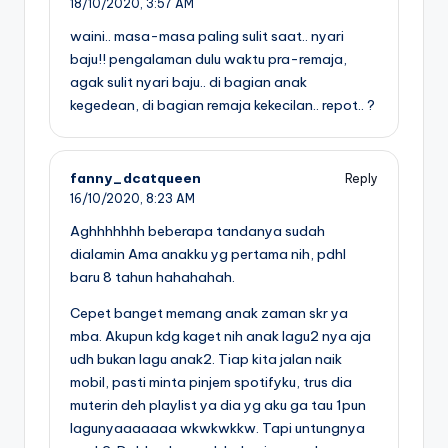
18/10/2020,
3:57 AM
waini.. masa-masa paling sulit saat.. nyari
baju!! pengalaman dulu waktu pra-remaja,
agak sulit nyari baju.. di bagian anak
kegedean, di bagian remaja kekecilan.. repot.. ?
fanny_dcatqueen
Reply
16/10/2020,
8:23 AM
Aghhhhhhh beberapa tandanya sudah
dialamin Ama anakku yg pertama nih, pdhl
baru 8 tahun hahahahah.
Cepet banget memang anak zaman skr ya
mba. Akupun kdg kaget nih anak lagu2 nya aja
udh bukan lagu anak2. Tiap kita jalan naik
mobil, pasti minta pinjem spotifyku, trus dia
muterin deh playlist ya dia yg aku ga tau 1pun
lagunyaaaaaaa wkwkwkkw. Tapi untungnya