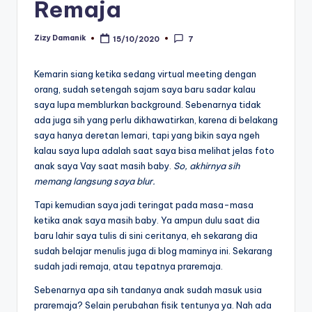
Remaja
Zizy Damanik
15/10/2020
7
Posted
by
Kemarin siang ketika sedang virtual meeting dengan
orang, sudah setengah sajam saya baru sadar kalau
saya lupa memblurkan background. Sebenarnya tidak
ada juga sih yang perlu dikhawatirkan, karena di belakang
saya hanya deretan lemari, tapi yang bikin saya ngeh
kalau saya lupa adalah saat saya bisa melihat jelas foto
anak saya Vay saat masih baby.
So, akhirnya sih
memang langsung saya blur.
Tapi kemudian saya jadi teringat pada masa-masa
ketika anak saya masih baby. Ya ampun dulu saat dia
baru lahir saya tulis di sini ceritanya, eh sekarang dia
sudah belajar menulis juga di blog maminya ini. Sekarang
sudah jadi remaja, atau tepatnya praremaja.
Sebenarnya apa sih tandanya anak sudah masuk usia
praremaja? Selain perubahan fisik tentunya ya. Nah ada