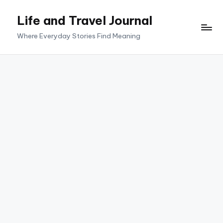
Life and Travel Journal
Skip
to
Where Everyday Stories Find Meaning
content