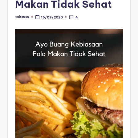
Makan Tidak Sehat
tehsusu
16/09/2020
4
Posted
by