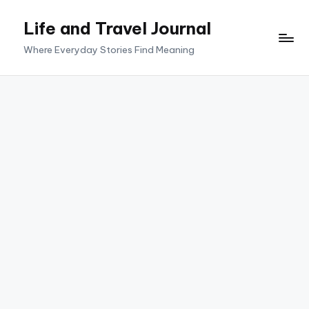
Life and Travel Journal
Skip
to
Where Everyday Stories Find Meaning
content