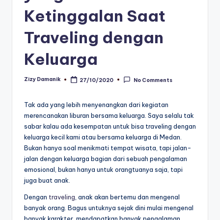
Ketinggalan Saat
Traveling dengan
Keluarga
Zizy Damanik
27/10/2020
No Comments
Posted
by
Tak ada yang lebih menyenangkan dari kegiatan
merencanakan liburan bersama keluarga. Saya selalu tak
sabar kalau ada kesempatan untuk bisa traveling dengan
keluarga kecil kami atau bersama keluarga di Medan.
Bukan hanya soal menikmati tempat wisata, tapi jalan-
jalan dengan keluarga bagian dari sebuah pengalaman
emosional, bukan hanya untuk orangtuanya saja, tapi
juga buat anak.
Dengan
traveling
, anak akan bertemu dan mengenal
banyak orang. Bagus untuknya sejak dini mulai mengenal
banyak karakter, mendapatkan banyak pengalaman