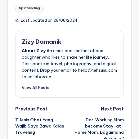
Tags:
tips traveling
Last updated on 26/08/2024
Zizy Damanik
About Zizy
An emotional mother of one
daughter who likes to share her life journey.
Passionate in travel, photography, and digital
content. Drop your email to hello@tehsusu.com
to collaborate.
View All Posts
Post
Previous Post
Next Post
7 Jenis Obat Yang
Dari Working Mom
navigation
Wajib Saya Bawa Kalau
become Stay-at-
Traveling
Home Mom. Bagaimana
Rasanya?