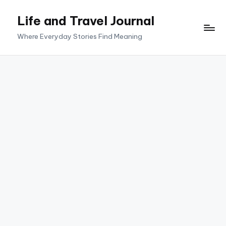
Life and Travel Journal
Skip
to
Where Everyday Stories Find Meaning
content